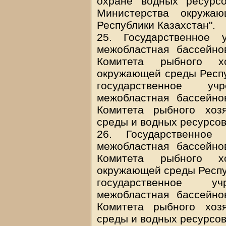
охране водных ресурс
Министерства окружа
Республики Казахстан".
25. Государственное 
межобластная бассейно
Комитета рыбного х
окружающей среды Респу
государственное учр
межобластная бассейно
Комитета рыбного хоз
среды и водных ресурсов
26. Государственное 
межобластная бассейно
Комитета рыбного х
окружающей среды Респуб
государственное уч
межобластная бассейно
Комитета рыбного хоз
среды и водных ресурсов