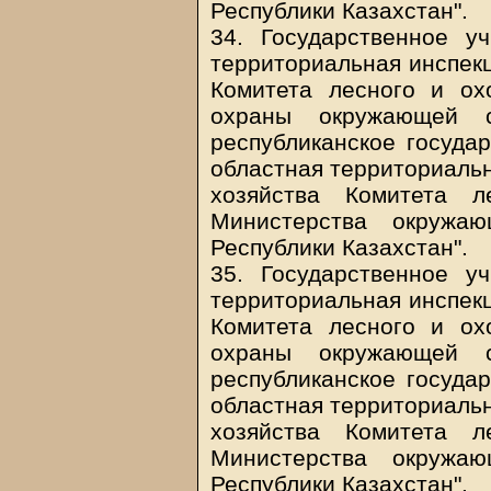
Республики Казахстан".
34. Государственное у
территориальная инспекц
Комитета лесного и ох
охраны окружающей с
республиканское госуда
областная территориальн
хозяйства Комитета л
Министерства окружа
Республики Казахстан".
35. Государственное у
территориальная инспекц
Комитета лесного и ох
охраны окружающей с
республиканское госуда
областная территориальн
хозяйства Комитета л
Министерства окружа
Республики Казахстан".