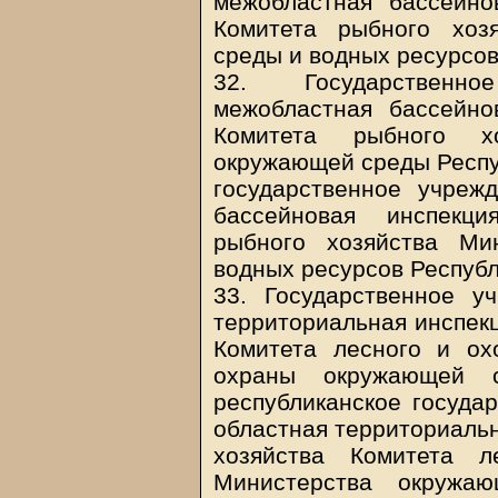
межобластная бассейно
Комитета рыбного хоз
среды и водных ресурсов
32. Государственно
межобластная бассейно
Комитета рыбного х
окружающей среды Респуб
государственное учреж
бассейновая инспекци
рыбного хозяйства Ми
водных ресурсов Республ
33. Государственное у
территориальная инспекц
Комитета лесного и ох
охраны окружающей с
республиканское госуда
областная территориальн
хозяйства Комитета л
Министерства окружа