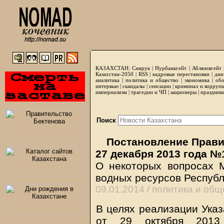
КАЗАХСТАН:
Самрук
|
Нурбанкгейт
|
Аблязовгейт
Казахстан-2050 |
RSS
|
кадровые перестановки
|
дни
аналитика
|
политика и общество
|
экономика
|
обо
интервью
|
скандалы
|
сенсации
|
криминал и корруп
империализм
|
трагедии и ЧП
|
акционеры
|
праздник
Поиск
Постановление Правит
27 декабря 2013 года №
О некоторых вопросах 
водных ресурсов Республ
09.01.2014 /
политика и общ
В целях реализации Указ
от 29 октября 201