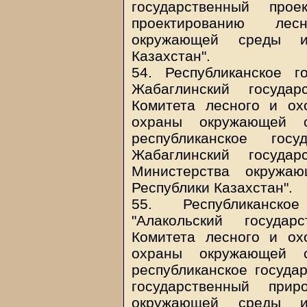
государственный прое
проектированию лес
окружающей среды и
Казахстан".
54. Республиканское г
Жабаглинский государ
Комитета лесного и ох
охраны окружающей с
республиканское госу
Жабаглинский государ
Министерства окружа
Республики Казахстан".
55. Республиканско
"Алакольский государ
Комитета лесного и ох
охраны окружающей с
республиканское госуда
государственный прир
окружающей среды и