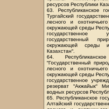
ресурсов Республики Каз
63. Республиканское го
Тургайский государстве
лесного и охотничьег
окружающей среды Респуб
государственное уч
государственный при
окружающей среды и
Казахстан".
64. Республиканско
"Государственный приро
лесного и охотничьег
окружающей среды Респуб
государственное учреж
резерват "Акжайык" М
водных ресурсов Республ
65. Республиканское гос
Алтайский государствен