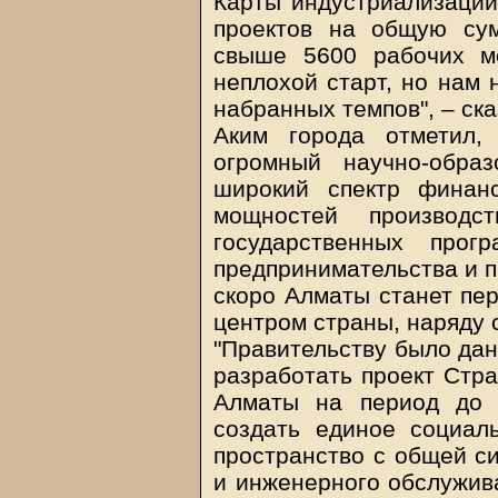
Карты индустриализации
проектов на общую су
свыше 5600 рабочих м
неплохой старт, но нам 
набранных темпов", – ск
Аким города отметил,
огромный научно-образ
широкий спектр финан
мощностей производс
государственных про
предпринимательства и п
скоро Алматы станет пе
центром страны, наряду 
"Правительству было дан
разработать проект Стр
Алматы на период до 
создать единое социаль
пространство с общей си
и инженерного обслужив