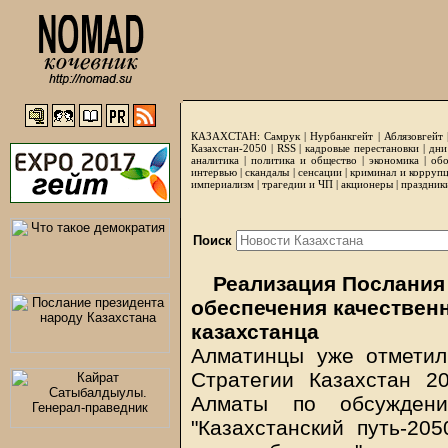
КАЗАХСТАН:
Самрук
|
Нурбанкгейт
|
Аблязовгейт
Казахстан-2050 |
RSS
|
кадровые перестановки
|
дни
аналитика
|
политика и общество
|
экономика
|
обо
интервью
|
скандалы
|
сенсации
|
криминал и корруп
империализм
|
трагедии и ЧП
|
акционеры
|
праздник
Поиск
Реализация Послания 
обеспечения качественн
казахстанца
Алматинцы уже отметил
Стратегии Казахстан 2
Алматы по обсуждени
"Казахстанский путь-20