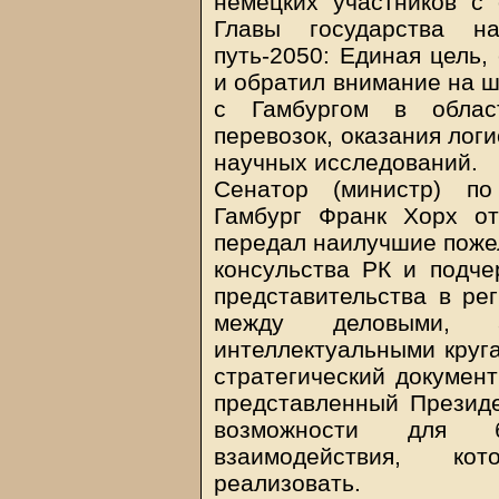
немецких участников с
Главы государства на
путь-2050: Единая цель,
и обратил внимание на ш
с Гамбургом в облас
перевозок, оказания логи
научных исследований.
Сенатор (министр) по
Гамбург Франк Хорх от
передал наилучшие пожел
консульства РК и подче
представительства в ре
между деловыми, а
интеллектуальными круга
стратегический документ
представленный Президе
возможности для б
взаимодействия, ко
реализовать.