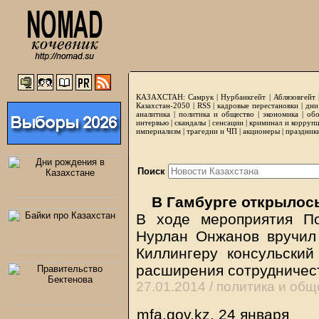
КАЗАХСТАН:
Самрук
|
Нурбанкгейт
|
Аблязовгейт
Казахстан-2050 |
RSS
|
кадровые перестановки
|
дни
аналитика
|
политика и общество
|
экономика
|
обо
интервью
|
скандалы
|
сенсации
|
криминал и корруп
империализм
|
трагедии и ЧП
|
акционеры
|
праздник
Поиск
В Гамбурге открылось
В ходе мероприятия П
Нурлан Онжанов вручил
Киллингеру консульский
расширения сотрудничес
27.01.2014 /
политика и общ
mfa.gov.kz, 24 января