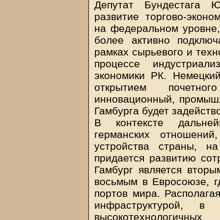
Депутат Бундестага Ю
развитие торгово-эконо
на федеральном уровне,
более активно подключ
рамках сырьевого и техн
процессе индустриали
экономики РК. Немецкий
открытием почетно
инновационный, промыш
Гамбурга будет задейств
В контексте дальней
германских отношений
устройства страны, н
придается развитию сот
Гамбург является вторы
восьмым в Евросоюзе, г
портов мира. Располага
инфраструктурой, в 
высокотехнологич