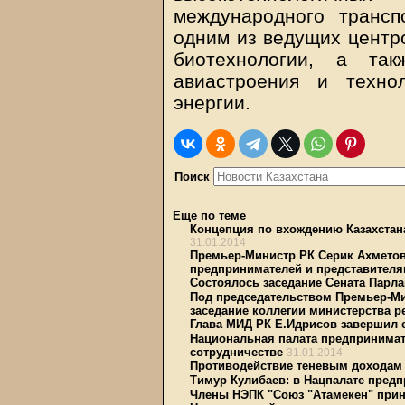
международного трансп
одним из ведущих центро
биотехнологии, а та
авиастроения и техно
энергии.
Поиск
Еще по теме
Концепция по вхождению Казахстана
31.01.2014
Премьер-Министр РК Серик Ахметов
предпринимателей и представителя
Состоялось заседание Сената Парл
Под председательством Премьер-Ми
заседание коллегии министерства р
Глава МИД РК Е.Идрисов завершил 
Национальная палата предпринимат
сотрудничестве
31.01.2014
Противодействие теневым доходам 
Тимур Кулибаев: в Нацпалате пред
Члены НЭПК "Союз "Атамекен" прин