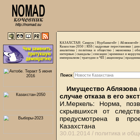
КАЗАХСТАН:
Самрук
|
Нурбанкгейт
|
Аблязовгейт
Казахстан-2050 |
RSS
|
кадровые перестановки
|
дни
аналитика
|
политика и общество
|
экономика
|
обо
интервью
|
скандалы
|
сенсации
|
криминал и корруп
империализм
|
трагедии и ЧП
|
акционеры
|
праздник
Поиск
Имущество Аблязова 
случае отказа в его экс
И.Меркель: Норма, поз
скрывшихся от следст
предусмотрена в прое
Казахстана
30.01.2014 /
политика и общ