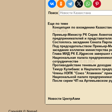
Поиск
Еще по теме
Концепция по вхождению Казахстана
31.01.2014
Премьер-Министр РК Серик Ахметов
предпринимателей и представителя
Состоялось заседание Сената Парл
Под председательством Премьер-Ми
заседание коллегии министерства р
Глава МИД РК Е.Идрисов завершил 
Национальная палата предпринимат
сотрудничестве
31.01.2014
Противодействие теневым доходам 
Тимур Кулибаев: в Нацпалате пред
Члены НЭПК "Союз "Атамекен" прин
Национальной палате предпринима
После серии ЧП на Артемьевском р
Новости ЦентрАзии
Copyright © Nomad