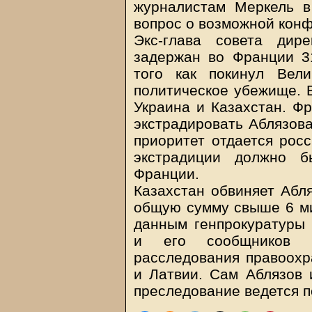
журналистам Меркель в
вопрос о возможной кон
Экс-глава совета дир
задержан во Франции 3
того как покинул Вел
политическое убежище. 
Украина и Казахстан. Фр
экстрадировать Аблязова
приоритет отдается рос
экстрадиции должно б
Франции.
Казахстан обвиняет Абл
общую сумму свыше 6 ми
данным генпрокуратуры 
и его сообщников я
расследования правоохр
и Латвии. Сам Аблязов и
преследование ведется п