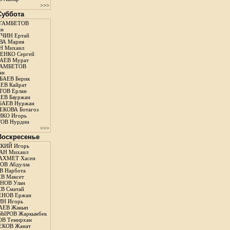
>>>
 Суббота
ГАМБЕТОВ
ан
ЧИН Ертай
ВА Мария
Н Михаил
ЕНКО Сергей
АЕВ Мурат
АМБЕТОВ
ан
АЕВ Берик
ЕВ Кайрат
ОВ Ерлан
ЕВ Бауржан
БАЕВ Нуржан
КОВА Ботагоз
КО Игорь
ОВ Нурдин
>>>
 Воскресенье
КИЙ Игорь
АН Михаил
АХМЕТ Хасен
В Абдулла
 Нарбота
В Максет
НОВ Улан
В Сматай
ЕНОВ Ержан
Н Игорь
АЕВ Жакып
ЫРОВ Жаркынбек
В Темирхан
КОВ Жанат