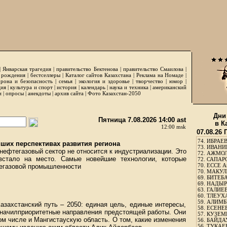
|
Январская трагедия
|
правительство Бектенова
|
правительство Смаилова
|
 рождения
|
бестселлеры
|
Каталог сайтов Казахстана
|
Реклама на Номаде
|
рона и безопасность
|
семья
|
экология и здоровье
|
творчество
|
юмор
|
ция
|
культура и спорт
|
история
|
календарь
|
наука и техника
|
американский
и
|
опросы
|
анекдоты
|
архив сайта
|
Фото Казахстан-2050
Дни
Пятница 7.08.2026 14:00 ast
в К
12:00 msk
07.08.26
74.
ИБРАЕВ
йших перспективах развития региона
73.
ИВАНИЩ
 нефтегазовый сектор не относится к индустриализации. Это
72.
АЖМОЛ
встало на место. Самые новейшие технологии, которые
72.
САПАРО
70.
ЕССЕ А
тегазовой промышленности
70.
МАКУЛБ
69.
БИТЕБА
69.
НАДЫРБ
63.
ГАЛИЕВ
60.
ТЛЕУХА
59.
АЛИМБЕ
азахстанский путь – 2050: единая цель, единые интересы,
58.
ЕСЕНЕЕ
значилприоритетные направления предстоящей работы. Они
57.
КУЗЕМБ
ом числе и Мангистаускую область. О том, какие изменения
56.
БАЙДАУ
56.
ТУКАЕВ