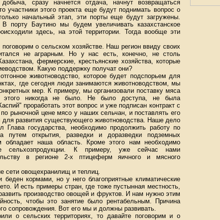
 добыча, сразу начнется отдача, начнут возвращаться
то участники этого проекта еще будут поднимать вопрос о
только начальный этап, эти порты еще будут загружены.
. В порту Баутино мы будем увеличивать казахстанское
оисходили здесь, на этой территории. Тогда вообще эти
 поговорим о сельском хозяйстве. Наш регион ввиду своих
итался не аграрным. Но у нас есть, конечно, не столь
Казахстана, фермерские, крестьянские хозяйства, которые
иеводством. Какую поддержку получат они?
отгонное животноводство, которое будет подспорьем для
нктах, где сегодня люди занимаются животноводством, мы
онкретных мер. К примеру, мы организовали поставку мяса
 этого никогда не было. Не было доступа, не была
аспий" проработать этот вопрос и уже подписан контракт с
по рыночной цене мясо у наших сельчан, и поставлять его
м для развития существующего животноводства. Наше дело
ил Глава государства, необходимо продолжить работу по
ва путем открытия, разведки и доразведки подземных
м обладает наша область. Кроме этого нам необходимо
ке сельхозпродукции. К примеру, уже сейчас нами
ельству в регионе 2-х птицеферм яичного и мясного
ие сети овощехранилищ и теплиц.
 и беден кормами, но у него благоприятные климатические
ето. И есть примеры стран, где тоже пустынная местность,
 развить производство овощей и фруктов. И нам нужно этим
йность, чтобы это занятие было рентабельным. Причина
ого сопровождения. Вот его мы и должны развивать.
или о сельских территориях, то давайте поговорим и о