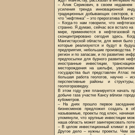
ждут Мангистау, рассказал в интервью 
– Алик Серикович, в своем недавнем 
усиления тренда инновационной инд
традиционных добывающих секторов, в ч
что "нефтянка" – это прерогатива Мангис
– Когда-то нам говорили, что нефтега
странно. Я думаю, сейчас все встало на
мире, применяются в нефтегазовой п
сконцентрировано сегодня здесь. Ко
Мангистауской области, для меня было 
которые реализуются и будут в будущ
предприятия, небольшие производства. 
регион и по запасам, и по развитию инф
предпосылки для бурного развития нефт
иностранные инвестиции, транснацио
месторождения на шельфе, увеличим
государства был представлен Атлас пе
большая работа геологов, научно – ис
перспективные районы и структуры
геологоразведку.
В этом году уже планируется начать п
добыче газа участке Кансу вблизи горо
кубометров.
– На днях прошло первое заседание 
бизнесменов предложил создать в об
называемые, проекты под ключ, начиная
упомянули, что крупные инвестиции мо
наша область может заинтересовать пот
– В целом инвестиционный климат в ре
Другое дело – нужны проекты. Чем за