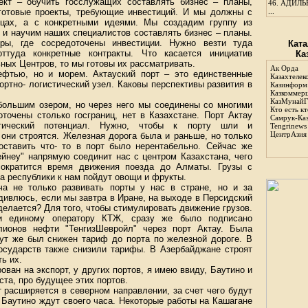
ект – обучить госслужащих составлять бизнес – планы,
46.
АДИЛЬБ
готовые проекты, требующие инвестиций. И мы должны с
...
ьцах, а с конкретными идеями. Мы создадим группу из
 и научим наших специалистов составлять бизнес – планы.
ы, где сосредоточены инвестиции. Нужно везти туда
Ката
ттуда конкретные контракты. Что касается инициатив
Ка
ных Центров, то мы готовы их рассматривать.
Ак Орда
фтью, но и морем. Актауский порт – это единственные
Казахтелек
ортно- логистический узел. Каковы перспективы развития в
Казинформ
Казкоммер
КазМунайГ
 большим озером, но через него мы соединены со многими
Кто есть кт
оточены столько госграниц, нет в Казахстане. Порт Актау
Самрук-Ка
тический потенциал. Нужно, чтобы к порту шли и
Tengrinews
ЦентрАзия
 они строятся. Железная дорога была и раньше, но только
ставить что- то в порт было нерентабельно. Сейчас же
йнеу" напрямую соединит нас с центром Казахстана, чего
сократится время движения поезда до Алматы. Грузы с
га республики к нам пойдут овощи и фрукты.
ча не только развивать порты у нас в стране, но и за
удивлюсь, если мы завтра в Иране, на выходе в Персидский
 делается? Для того, чтобы стимулировать движение грузов.
ли единому оператору КТЖ, сразу же было подписано
лионов нефти "ТенгизШевройл" через порт Актау. Была
 тут же был снижен тариф до порта по железной дороге. В
государств также снизили тарифы. В Азербайджане строят
ь их.
ван на экспорт, у других портов, я имею ввиду, Баутино и
ста, про будущее этих портов.
т расширяется в северном направлении, за счет чего будут
 Баутино ждут своего часа. Некоторые работы на Кашагане