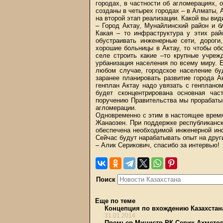
городах, в частности об агломерациях, 
созданы в четырех городах – в Алматы, А
на второй этап реализации. Какой вы ви
– Город Актау, Мунайлинский район и 
Какая – то инфраструктура у этих рай
обустраивать инженерные сети, дороги
хорошие больницы в Актау, то чтобы об
селе строить какие –то крупные учреж
урбанизация населения по всему миру. Е
любом случае, городское население бу
заранее планировать развитие города А
генплан Актау надо увязать с генплано
будет сконцентрирована основная час
поручению Правительства мы прорабаты
агломерации.
Одновременно с этим в настоящее время
Жанаозен. При поддержке республиканск
обеспечена необходимой инженерной ин
Сейчас будут нарабатывать опыт на други
– Алик Серикович, спасибо за интервью!
Поиск
Еще по теме
Концепция по вхождению Казахстана
31.01.2014
Премьер-Министр РК Серик Ахметов