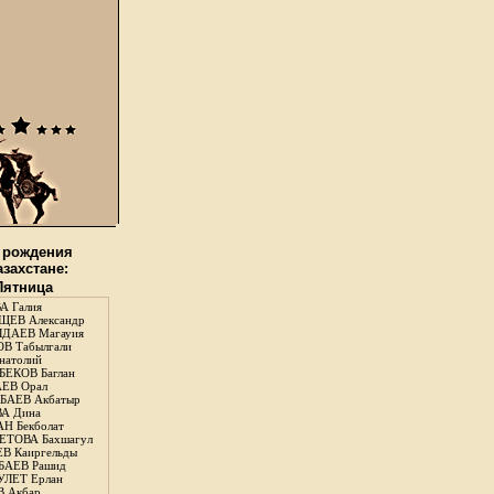
 рождения
азахстане:
 Пятница
А Галия
ЕВ Александр
ДАЕВ Магауия
В Табылгали
натолий
ЕКОВ Баглан
ЕВ Орал
АЕВ Акбатыр
А Дина
Н Бекболат
ТОВА Бахшагул
В Каиргельды
АЕВ Рашид
ЛЕТ Ерлан
 Акбар