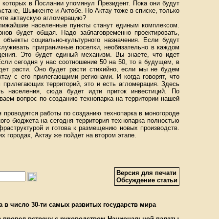
о которых в Послании упомянул Президент. Пока они будут
стане, Шымкенте и Актобе. Но Актау тоже в списке, только
дите актаускую агломерацию?
ближайшие населенные пункты станут единым комплексом.
онов будет общая. Надо заблаговременно проектировать,
, объекты социально-культурного назначения. Если будут
служивать приграничные поселки, необязательно в каждом
дения. Это будет единый механизм. Вы знаете, что идет
сли сегодня у нас соотношение 50 на 50, то в будущем, в
дет расти. Оно будет расти стихийно, если мы не будем
ктау с его прилегающими регионами. И когда говорят, что
м прилегающих территорий, это и есть агломерация. Здесь
ть населения, сюда будет идти приток инвестиций. По
ваем вопрос по созданию технопарка на территории нашей
 проводятся работы по созданию технопарка в моногороде
ого бюджета на сегодня территория технопарка полностью
фраструктурой и готова к размещению новых производств.
х городах, Актау же пойдет на втором этапе.
Версия для печати
Обсуждение статьи
 в число 30-ти самых развитых государств мира
 провел встречу с руководством Национальной палаты