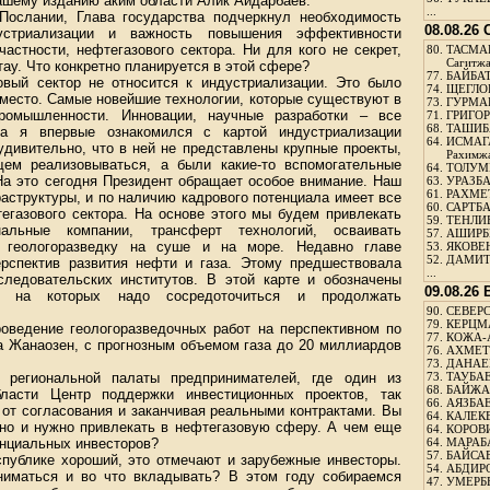
нашему изданию аким области Алик Айдарбаев.
...
Послании, Глава государства подчеркнул необходимость
08.08.26
устриализации и важность повышения эффективности
астности, нефтегазового сектора. Ни для кого не секрет,
80.
ТАСМА
Сагитж
тау. Что конкретно планируется в этой сфере?
77.
БАЙБАТ
зовый сектор не относится к индустриализации. Это было
74.
ЩЕГЛО
 место. Самые новейшие технологии, которые существуют в
73.
ГУРМА
ромышленности. Инновации, научные разработки – все
71.
ГРИГОР
68.
ТАШИБ
гда я впервые ознакомился с картой индустриализации
64.
ИСМАГ
удивительно, что в ней не представлены крупные проекты,
Рахимж
ем реализовываться, а были какие-то вспомогательные
64.
ТОЛУМБ
На это сегодня Президент обращает особое внимание. Наш
63.
УРАЗБА
61.
РАХМЕТ
раструктуры, и по наличию кадрового потенциала имеет все
60.
САРТБА
егазового сектора. На основе этого мы будем привлекать
59.
ТЕНЛИ
нальные компании, трансферт технологий, осваивать
57.
АШИРБЕ
 геологоразведку на суше и на море. Недавно главе
53.
ЯКОВЕН
52.
ДАМИТ
рспектив развития нефти и газа. Этому предшествовала
...
следовательских институтов. В этой карте и обозначены
09.08.26
, на которых надо сосредоточиться и продолжать
90.
СЕВЕРС
79.
КЕРЦМ
роведение геологоразведочных работ на перспективном по
77.
КОЖА-
да Жанаозен, с прогнозным объемом газа до 20 миллиардов
76.
АХМЕТО
73.
ДАНАЕВ
региональной палаты предпринимателей, где один из
73.
ТАУБАЕ
68.
БАЙЖА
ласти Центр поддержки инвестиционных проектов, так
66.
АЯЗБАЕ
 от согласования и заканчивая реальными контрактами. Вы
64.
КАЛЕК
жно и нужно привлекать в нефтегазовую сферу. А чем еще
64.
КОРОВИ
енциальных инвесторов?
64.
МАРАБ
57.
БАЙСАБ
спублике хороший, это отмечают и зарубежные инвесторы.
54.
АБДИРО
ниматься и во что вкладывать? В этом году собираемся
47.
УМЕРБЕ