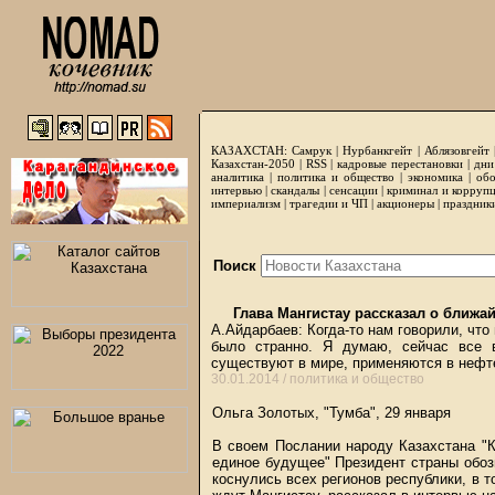
КАЗАХСТАН:
Самрук
|
Нурбанкгейт
|
Аблязовгейт
Казахстан-2050 |
RSS
|
кадровые перестановки
|
дни
аналитика
|
политика и общество
|
экономика
|
обо
интервью
|
скандалы
|
сенсации
|
криминал и корруп
империализм
|
трагедии и ЧП
|
акционеры
|
праздник
Поиск
Глава Мангистау рассказал о ближа
А.Айдарбаев: Когда-то нам говорили, что
было странно. Я думаю, сейчас все 
существуют в мире, применяются в неф
30.01.2014 /
политика и общество
Ольга Золотых, "Тумба", 29 января
В своем Послании народу Казахстана "К
единое будущее" Президент страны обо
коснулись всех регионов республики, в т