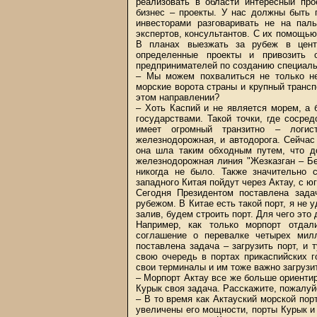
реализовать в области интересный про
бизнес – проекты. У нас должны быть 
инвесторами разговаривать не на пал
экспертов, консультантов. С их помощью
В планах выезжать за рубеж в центр
определенные проекты и привозить о
предпринимателей по созданию специаль
– Мы можем похвалиться не только не
морские ворота страны и крупный трансп
этом направлении?
– Хоть Каспий и не является морем, а
государствами. Такой точки, где сосред
имеет огромный транзитно – логис
железнодорожная, и автодорога. Сейчас
она шла таким обходным путем, что до
железнодорожная линия "Жезказган – Бе
никогда не было. Также значительно 
западного Китая пойдут через Актау, с ю
Сегодня Президентом поставлена зада
рубежом. В Китае есть такой порт, я не 
залив, будем строить порт. Для чего это
Например, как только морпорт отда
соглашение о перевалке четырех мил
поставлена задача – загрузить порт, и
свою очередь в портах прикаспийских 
свои терминалы и им тоже важно загрузит
– Морпорт Актау все же больше ориентиро
Курык своя задача. Расскажите, пожалуй
– В то время как Актауский морской пор
увеличены его мощности, порты Курык и