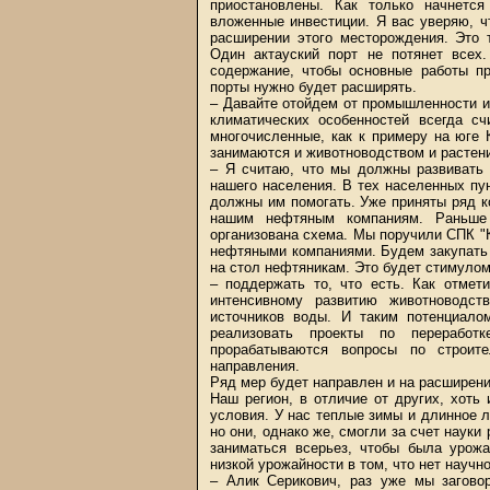
приостановлены. Как только начнется
вложенные инвестиции. Я вас уверяю, ч
расширении этого месторождения. Это 
Один актауский порт не потянет всех
содержание, чтобы основные работы пр
порты нужно будет расширять.
– Давайте отойдем от промышленности и
климатических особенностей всегда сч
многочисленные, как к примеру на юге 
занимаются и животноводством и растен
– Я считаю, что мы должны развивать 
нашего населения. В тех населенных пу
должны им помогать. Уже приняты ряд к
нашим нефтяным компаниям. Раньше
организована схема. Мы поручили СПК "К
нефтяными компаниями. Будем закупать 
на стол нефтяникам. Это будет стимуло
– поддержать то, что есть. Как отмет
интенсивному развитию животноводст
источников воды. И таким потенциало
реализовать проекты по переработ
прорабатываются вопросы по строит
направления.
Ряд мер будет направлен и на расширен
Наш регион, в отличие от других, хоть
условия. У нас теплые зимы и длинное л
но они, однако же, смогли за счет науки
заниматься всерьез, чтобы была урожа
низкой урожайности в том, что нет научн
– Алик Серикович, раз уже мы заговор