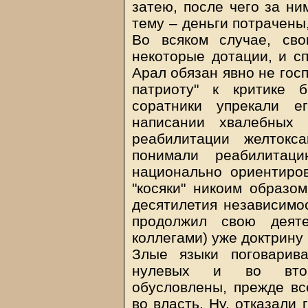
затею, после чего за н
тему – деньги потрачены,
Во всяком случае, св
некоторые дотации, и с
Арал обязан явно не госп
патриоту" к критике 
соратники упрекали е
написании хвалебных
реабилитации желтокс
понимали реабилитац
национально ориентиро
"косяки" никоим образом
десятилетия независимос
продолжил свою деяте
коллегами) уже доктрину
Злые языки поговарива
нулевых и во второ
обусловлены, прежде вс
во власть. Ну, отказали 