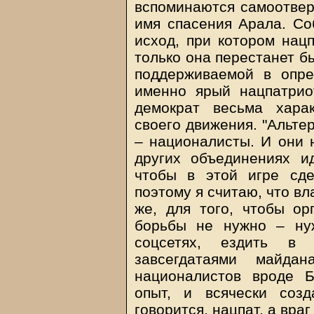
вспоминаются самоотвер
имя спасения Арала. Со
исход, при котором нацп
только она перестанет б
поддерживаемой в опре
именно ярый нацпатрио
демократ весьма хара
своего движения. "Альте
– националисты. И они н
других объединениях и
чтобы в этой игре сде
поэтому я считаю, что вл
же, для того, чтобы ор
борьбы не нужно – ну
соцсетях, ездить в
завсегдатаями майда
националистов вроде Б
опыт, и всячески соз
говорится, нацпат, а враг