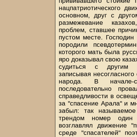
прививавшего стойкие 
нацпатриотического дв
основном, друг с друг
размежевание казахо
проблем, ставшее причи
пустом месте. Господин 
породили псевдотермин
которого мать была русс
яро доказывал свою каза
судиться с другим ка
записывая несогласного 
народа. В начале-
последовательно пров
справедливости в освеще
за "спасение Арала" и м
забыл: так называемо
трендом номер один 
возглавлял движение "п
среде "спасателей" по