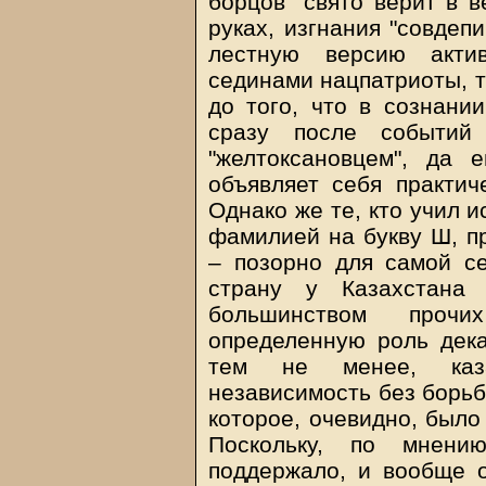
борцов" свято верит в 
руках, изгнания "совдеп
лестную версию акти
сединами нацпатриоты, т
до того, что в сознани
сразу после событий
"желтоксановцем", да
объявляет себя практич
Однако же те, кто учил 
фамилией на букву Ш, пр
– позорно для самой с
страну у Казахстана 
большинством прочи
определенную роль дека
тем не менее, каза
независимость без борьб
которое, очевидно, было
Поскольку, по мнени
поддержало, и вообще 