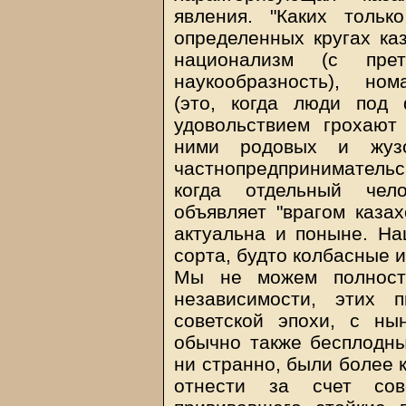
явления. "Каких толь
определенных кругах ка
национализм (с пре
наукообразность), ном
(это, когда люди под 
удовольствием грохают
ними родовых и жузов
частнопредприниматель
когда отдельный чел
объявляет "врагом казахс
актуальна и поныне. На
сорта, будто колбасные и
Мы не можем полность
независимости, этих п
советской эпохи, с н
обычно также бесплодны
ни странно, были более 
отнести за счет сове