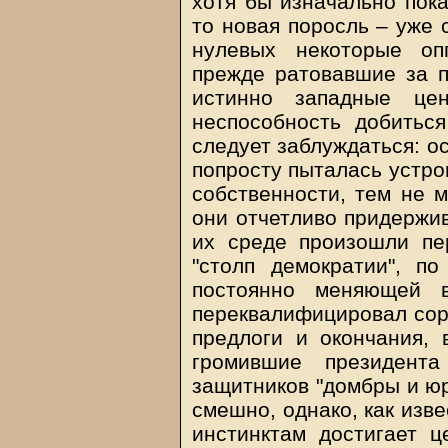
хотя бы изначально пока
то новая поросль – уже 
нулевых некоторые оп
прежде ратовавшие за п
истинно западные цен
неспособность добитьс
следует заблуждаться: о
попросту пыталась устро
собственности, тем не м
они отчетливо придержив
их среде произошли пе
"столп демократии", по
постоянно меняющей в
переквалифицировал сора
предлоги и окончания,
громившие президента
защитников "домбры и юр
смешно, однако, как изв
инстинктам достигает ц