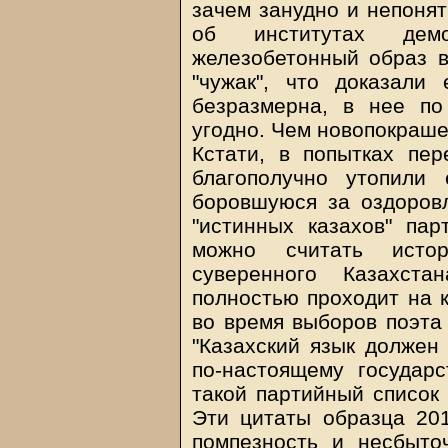
зачем занудно и непонят
об институтах дем
железобетонный образ вр
"чужак", что доказали
безразмерна, в нее по
угодно. Чем новопокраше
Кстати, в попытках пе
благополучно утопили
боровшуюся за оздоров
"истинных казахов" пар
можно считать истор
суверенного Казахст
полностью проходит на к
во время выборов поэта 
"Казахский язык должен
по-настоящему государ
такой партийный список 
Эти цитаты образца 20
помпезность и несбыточ