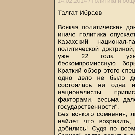
14.02.2014 /
политика и общ
Талгат Ибраев
Всякая политическая до
иначе политика опускае
Казахский национал-п
политической доктриной
уже 22 года ухит
бескомпромиссную бор
Краткий обзор этого спе
одно дело не было до
состоялась ни одна и
националисты припи
факторами, весьма дал
государственности".
Без всякого сомнения, л
найдет что возразить,
добились! Судя по все