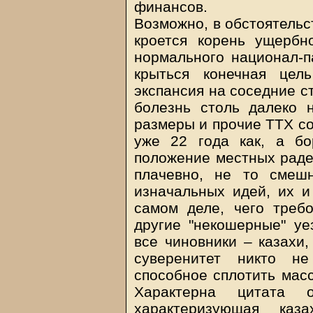
финансов.
Возможно, в обстоятельс
кроется корень ущербн
нормального национал-п
крыться конечная цел
экспансия на соседние ст
болезнь столь далеко 
размеры и прочие ТТХ со
уже 22 года как, а б
положение местных радет
плачевно, не то смешн
изначальных идей, их и 
самом деле, чего требо
другие "некошерные" уе
все чиновники – казахи,
суверенитет никто не
способное сплотить масс
Характерна цитата 
характеризующая каз