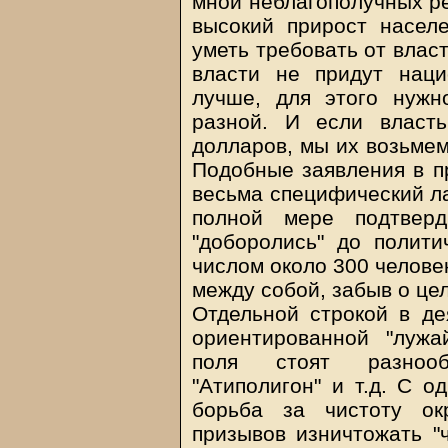
мной неблагополучных р
высокий прирост насел
уметь требовать от власт
власти не придут наци
лучше, для этого нужн
разной. И если власт
долларов, мы их возьмем
Подобные заявления в п
весьма специфический ла
полной мере подтвер
"доборолись" до политич
числом около 300 челове
между собой, забыв о це
Отдельной строкой в д
ориентированной "лужай
поля стоят разнооб
"Атиполигон" и т.д. С о
борьба за чистоту о
призывов изничтожать "ч