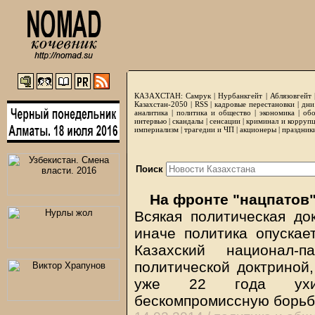
КАЗАХСТАН:
Самрук
|
Нурбанкгейт
|
Аблязовгейт
Казахстан-2050 |
RSS
|
кадровые перестановки
|
дни
аналитика
|
политика и общество
|
экономика
|
обо
интервью
|
скандалы
|
сенсации
|
криминал и корруп
империализм
|
трагедии и ЧП
|
акционеры
|
праздник
Поиск
На фронте "нацпатов"
Всякая политическая до
иначе политика опускае
Казахский национал-п
политической доктриной
уже 22 года ухит
бескомпромиссную борьбу