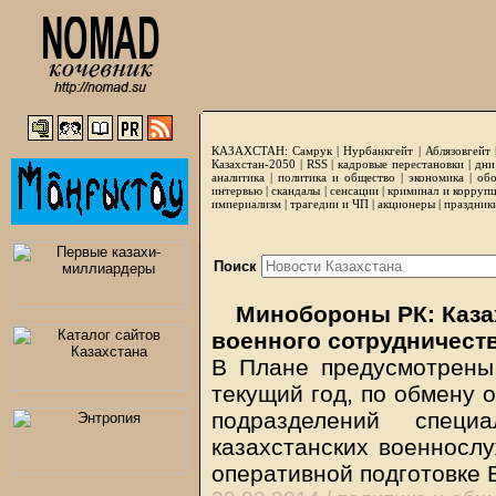
КАЗАХСТАН:
Самрук
|
Нурбанкгейт
|
Аблязовгейт
Казахстан-2050 |
RSS
|
кадровые перестановки
|
дни
аналитика
|
политика и общество
|
экономика
|
обо
интервью
|
скандалы
|
сенсации
|
криминал и корруп
империализм
|
трагедии и ЧП
|
акционеры
|
праздник
Поиск
Минобороны РК: Каза
военного сотрудничеств
В Плане предусмотрены
текущий год, по обмену 
подразделений специ
казахстанских военносл
оперативной подготовке