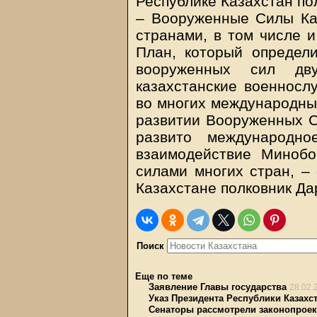
Республике Казахстан по
– Вооруженные Силы Ка
странами, в том числе 
План, который определ
вооруженных сил дв
казахстанские военносл
во многих международных
развитии Вооруженных С
развито международно
взаимодействие Миноб
силами многих стран, –
Казахстане полковник Да
Поиск
Еще по теме
Заявление Главы государства
28.02.
Указ Президента Республики Казахс
Сенаторы рассмотрели законопрое