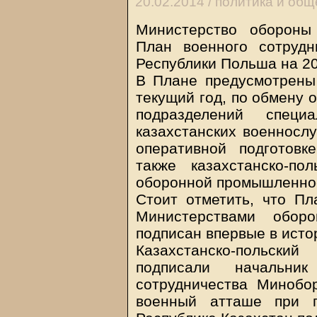
20.02.2014 /
политика и общ
Министерство обороны
План военного сотруд
Республики Польша на 20
В Плане предусмотрены
текущий год, по обмену 
подразделений специ
казахстанских военносл
оперативной подготов
также казахстанско-по
оборонной промышленно
Стоит отметить, что Пл
Министерствами обо
подписан впервые в исто
Казахстанско-польски
подписали начальник
сотрудничества Минобо
военный атташе при п