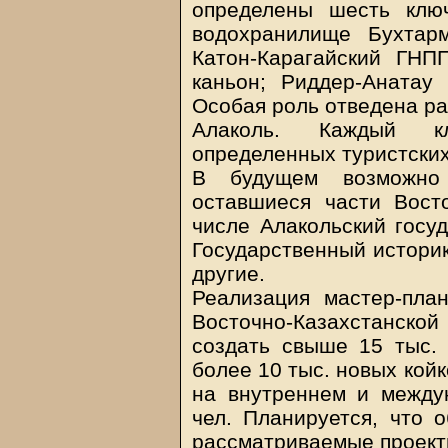
определены шесть ключ
водохранилище Бухтар
Катон-Карагайский ГНП
каньон; Риддер-Анатау
Особая роль отведена ра
Алаколь. Каждый кл
определенных туристских
В будущем возможно 
оставшиеся части Восто
числе Алакольский госу
Государственный историк
другие.
Реализация мастер-пла
Восточно-Казахстанско
создать свыше 15 тыс. 
более 10 тыс. новых кой
на внутреннем и между
чел. Планируется, что 
рассматриваемые проекты