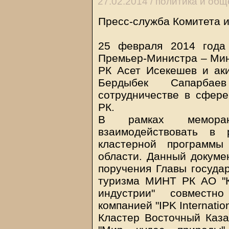
27.02.2014 /
политика и общ
Пресс-служба Комитета и
25 февраля 2014 года 
Премьер-Министра – Мин
РК Асет Исекешев и аки
Бердыбек Сапарба
сотрудничестве в сфер
РК.
В рамках меморан
взаимодействовать в 
кластерной программы 
области. Данный докуме
поручения Главы государ
туризма МИНТ РК АО "К
индустрии" совместно
компанией "IPK Internatio
Кластер Восточный Каза