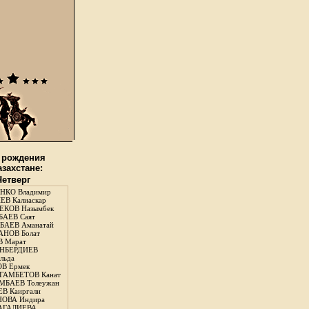
 рождения
азахстане:
Четверг
НКО Владимир
В Калиаскар
КОВ Назымбек
АЕВ Саят
АЕВ Аманатай
НОВ Болат
 Марат
НБЕРДИЕВ
льда
В Ермек
ГАМБЕТОВ Канат
БАЕВ Толеужан
В Каиргали
ОВА Индира
ГАЛИЕВА