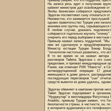
премьер уверен, что это подделка, пре
На записи речь идет о получении круп
кабинет министров дал освобождение от 
Якобы бизнесмен собирался предложить
Эрдоган посоветовал сыну отказаться от
Неизвестно, кто занимается прослушкой 
однако правительство Турции уже начало
анонима или группы лиц, скрывающихся
В любом случае, доказать подлинност
собираются тщательно изучить "пленку"
очернить его перед выборами в местные 
Премьер назвал запись подделкой. "Мы
ими же сделанную и продублированную
Министр юстиции Турции Бекир Бозда
"технологии настолько развились, что и
В то же время он не назвал автора 
разговоров Тайипа Эрдогана с его сын
пределами, и призвал международные ор
Ранее, как отмечает РИА "Новости", в С
антикоррупционной операции 17 дека
имеющиеся в доме деньги, распределив
последующих переговоров "сын" отчита
средств вывезти из дома удалось, однак
Эрдоган обвиняет в кампании против не
Тайип Эрдоган подозревает в организа
"Нурджулар" и миллиардера Фатуллаха Г
Anadolu, премьер Турции заявил, что Г
безопасности страны, в частности, он, п
в интернете аудиозаписи его телефонног