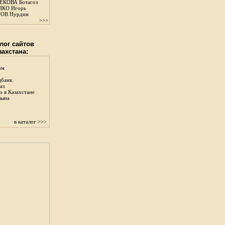
КОВА Ботагоз
КО Игорь
ОВ Нурдин
>>>
лог сайтов
захстана:
ом
цбанк
аз
о в Казахстане
зына
в каталог >>>