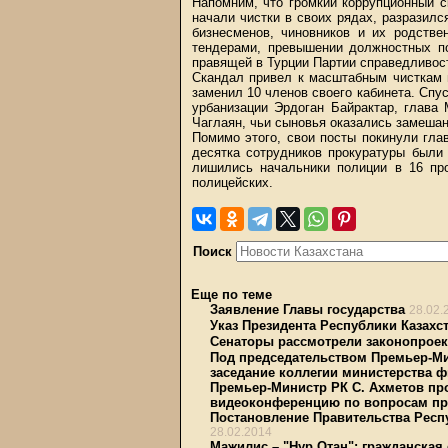
Напомним, что громкий коррупционный с
начали чистки в своих рядах, разразилс
бизнесменов, чиновников и их родстве
тендерами, превышении должностных по
правящей в Турции Партии справедливост
Скандал привел к масштабным чисткам 
заменил 10 членов своего кабинета. Спу
урбанизации Эрдоган Байрактар, глав
Чаглаян, чьи сыновья оказались замешан
Помимо этого, свои посты покинули гла
десятка сотрудников прокуратуры были
лишились начальники полиции в 16 пр
полицейских.
Поиск
Еще по теме
Заявление Главы государства
28.02.
Указ Президента Республики Казахс
Сенаторы рассмотрели законопрое
Под председательством Премьер-Ми
заседание коллегии министерства 
Премьер-Министр РК С. Ахметов пр
видеоконференцию по вопросам пр
Постановление Правительства Респу
28.02.2014
Мажилис – "Нур Отан": гражданская