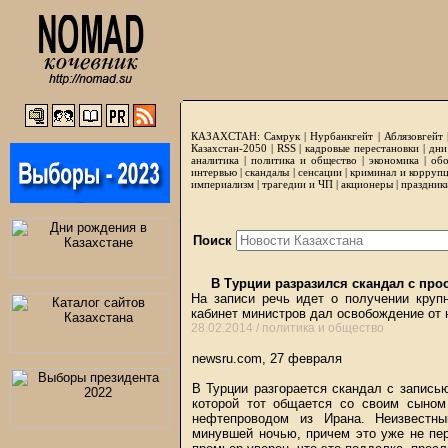
КАЗАХСТАН:
Самрук
|
Нурбанкгейт
|
Аблязовгейт
Казахстан-2050 |
RSS
|
кадровые перестановки
|
дни
аналитика
|
политика и общество
|
экономика
|
обо
интервью
|
скандалы
|
сенсации
|
криминал и корруп
империализм
|
трагедии и ЧП
|
акционеры
|
праздник
Поиск
В Турции разразился скандал с про
На записи речь идет о получении крупн
кабинет министров дал освобождение от 
28.02.2014 /
политика и общество
newsru.com, 27 февраля
В Турции разгорается скандал с запись
которой тот общается со своим сыном
нефтепроводом из Ирана. Неизвестны
минувшей ночью, причем это уже не пе