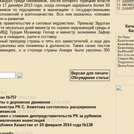
кандал среди чиновников, после которого турецкие власти
57.
АШИРБЕ
я 17 декабря 2013 года, когда полиция задержала более 50
53.
ЯКОВЕН
52.
ДАМИТ
нников по подозрению в махинациях с государственными
...
лномочий и взяточничестве. Все они оказались членами
и и развития.
в правительстве и силовых ведомствах. Премьер Эрдоган
Ката
стя несколько дней министр по охране окружающей среды и
Ка
а МВД Турции Муаммар Гюлер и министр экономики Зафер
ы в скандале, ушли в отставку.
Ак Орда
Казахтелек
вный прокурор страны и пять его заместителей, а еще два
Казинформ
 уволены или понижены в должности. Также своих постов
Казкоммер
овинциях, а в столице страны Анкаре были уволены 350
КазМунайГ
Кто есть кт
Самрук-Ка
Tengrinews
ЦентрАзия
Версия для печати
Обсуждение статьи
2014
тан №757
28.02.2014
кты о дорожном движении
28.02.2014
нистра РК С. Ахметова состоялось расширенное
финансов
28.02.2014
овел с главами диппредставительств РК за рубежом
ивлечения инвестиций
28.02.2014
блики Казахстан от 24 февраля 2014 года №138
 служба
28.02.2014