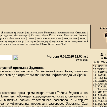
|
Январская трагедия
|
правительство Бектенова
|
правительство Смаилова
|
 рождения
|
бестселлеры
|
Каталог сайтов Казахстана
|
Реклама на Номаде
|
рона и безопасность
|
семья
|
экология и здоровье
|
творчество
|
юмор
|
ция
|
культура и спорт
|
история
|
календарь
|
наука и техника
|
американский
и
|
опросы
|
анекдоты
|
архив сайта
|
Фото Казахстан-2050
Дни
Четверг 6.08.2026 12:05 ast
в К
10:05 msk
06.08.26 
79.
ЯКУШЕ
слушкой премьера Эрдогана
77.
ТОКУШЕ
ой взятки от местного бизнесмена Сытки Аяна, которому
76.
АКИМБЕ
налогов для строительства нового нефтепровода из Ирана
74.
КАМЗЕБ
73.
ДЖУТАБ
73.
ШАЙМА
70.
НАБИЕВ
70.
РАХМА
Рахмати
65.
КИЗАТО
ю разговора премьер-министра страны Тайипа Эрдогана, на
64.
АЛЬМА
 Билялем, обсуждая коррупционную схему, связанную с
63.
ЖЕКСЕМ
й выложил запись телефонного разговора в интернет
63.
ИСЕНЕЕ
рвая опубликованная прослушка разговоров Эрдогана. Сам
62.
БАЕКЕН
60.
ДЖУМА