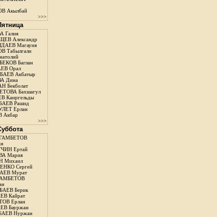
н
В Акылбай
>>>
 Пятница
А Галия
ЕВ Александр
ДАЕВ Магауия
В Табылгали
натолий
ЕКОВ Баглан
ЕВ Орал
АЕВ Акбатыр
А Дина
Н Бекболат
ТОВА Бахшагул
В Каиргельды
АЕВ Рашид
ЛЕТ Ерлан
 Акбар
>>>
 Суббота
ГАМБЕТОВ
ан
ЧИН Ертай
ВА Мария
Н Михаил
ЕНКО Сергей
АЕВ Мурат
АМБЕТОВ
ан
АЕВ Берик
ЕВ Кайрат
ОВ Ерлан
ЕВ Бауржан
БАЕВ Нуржан