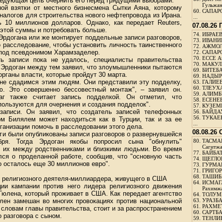
следующая цель очернить его перед грядущими выборами.
Гульжа
ной взятки от местного бизнесмена Сытки Аяна, которому
60.
САПАРО
налогов для строительства нового нефтепровода из Ирана.
...
 10 миллионов долларов. Однако, как передает Reuters,
07.08.26
 этой суммы и потребовать больше.
74.
ИБРАЕВ
Эрдогана или же монтирует поддельные записи разговоров,
73.
ИВАНИЩ
 расследование, чтобы установить личность таинственного
72.
АЖМОЛ
 под псевдонимом Харамзаделер.
72.
САПАРО
70.
ЕССЕ А
ь записи пока не удалось, специалисты правительства
70.
МАКУЛБ
. Эрдоган между тем заявил, что злоумышленники пытаются
69.
БИТЕБА
органы власти, которые пройдут 30 марта.
69.
НАДЫРБ
 не сдадимся этим людям. Они представили эту подделку,
63.
ГАЛИЕВ
60.
ТЛЕУХА
. Это совершенно бессовестный монтаж", – заявил он.
59.
АЛИМБЕ
г также считает запись подделкой. Он отметил, что
58.
ЕСЕНЕЕ
спользуются для очернения и создания подделок".
57.
КУЗЕМБ
записи. Он заявил, что создатель записей телефонных
56.
БАЙДАУ
56.
ТУКАЕВ
ом Билялем может находиться как в Турции, так и за ее
...
ганизации помочь в расследовании этого дела.
08.08.26
ети были опубликованы записи разговоров о развернувшейся
бря. Тогда Эрдоган якобы попросил сына "обнулить"
80.
ТАСМА
Сагитж
 их между родственниками и близкими людьми. Во время
77.
БАЙБАТ
лся о проделанной работе, сообщив, что "основную часть
74.
ЩЕГЛО
о осталось еще 30 миллионов евро".
73.
ГУРМА
71.
ГРИГОР
68.
ТАШИБ
го религиозного деятеля-миллиардера, живущего в США
64.
ИСМАГ
ции кампании против него лидера религиозного движения
Рахимж
юлена, который проживает в США. Как передает агентство
64.
ТОЛУМБ
юлен замешан во многих провокациях против национальной
63.
УРАЗБА
61.
РАХМЕТ
о словам главы правительства, стоит и за распространением
60.
САРТБА
о разговора с сыном.
59.
ТЕНЛИ