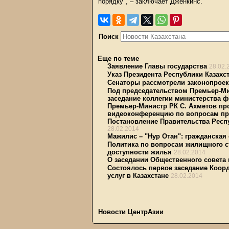
порядку", – заключает Дженкинс.
Поиск
Еще по теме
Заявление Главы государства
28.02.
Указ Президента Республики Казахс
Сенаторы рассмотрели законопрое
Под председательством Премьер-Ми
заседание коллегии министерства 
Премьер-Министр РК С. Ахметов пр
видеоконференцию по вопросам пр
Постановление Правительства Респу
28.02.2014
Мажилис – "Нур Отан": гражданская
Политика по вопросам жилищного с
доступности жилья
28.02.2014
О заседании Общественного совета 
Состоялось первое заседание Коор
услуг в Казахстане
28.02.2014
Новости ЦентрАзии