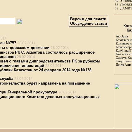
57.
АШИРБЕ
53.
ЯКОВЕН
52.
ДАМИТ
...
Версия для печати
Обсуждение статьи
Ката
Ка
Ак Орда
2014
Казахтелек
тан №757
28.02.2014
Казинформ
Казкоммер
кты о дорожном движении
28.02.2014
КазМунайГ
нистра РК С. Ахметова состоялось расширенное
Кто есть кт
финансов
28.02.2014
Самрук-Ка
овел с главами диппредставительств РК за рубежом
Tengrinews
ЦентрАзия
ивлечения инвестиций
28.02.2014
блики Казахстан от 24 февраля 2014 года №138
 служба
28.02.2014
троительства будет направлена на повышение
при Генеральной прокуратуре
28.02.2014
динационного Комитета деловых консультационных