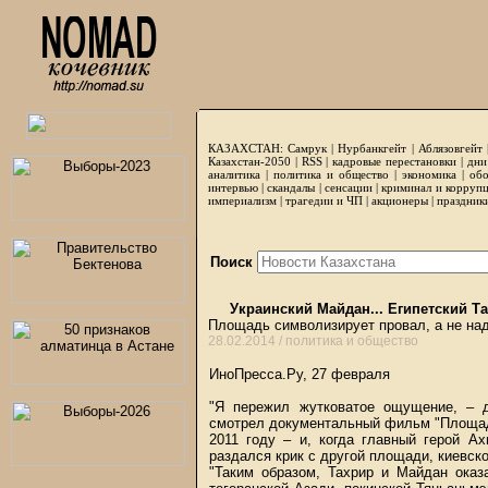
КАЗАХСТАН:
Самрук
|
Нурбанкгейт
|
Аблязовгейт
Казахстан-2050 |
RSS
|
кадровые перестановки
|
дни
аналитика
|
политика и общество
|
экономика
|
обо
интервью
|
скандалы
|
сенсации
|
криминал и корруп
империализм
|
трагедии и ЧП
|
акционеры
|
праздник
Поиск
Украинский Майдан... Египетский Та
Площадь символизирует провал, а не на
28.02.2014 /
политика и общество
ИноПресса.Ру, 27 февраля
"Я пережил жутковатое ощущение, – 
смотрел документальный фильм "Площадь"
2011 году – и, когда главный герой А
раздался крик с другой площади, киевск
"Таким образом, Тахрир и Майдан ока