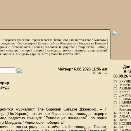
|
Январская трагедия
|
правительство Бектенова
|
правительство Смаилова
|
 рождения
|
бестселлеры
|
Каталог сайтов Казахстана
|
Реклама на Номаде
|
рона и безопасность
|
семья
|
экология и здоровье
|
творчество
|
юмор
|
ция
|
культура и спорт
|
история
|
календарь
|
наука и техника
|
американский
и
|
опросы
|
анекдоты
|
архив сайта
|
Фото Казахстан-2050
Дни
Четверг 6.08.2026 11:56 ast
в К
09:56 msk
06.08.26 
79.
ЯКУШЕ
хрир...
77.
ТОКУШЕ
дежду
76.
АКИМБЕ
74.
КАМЗЕБ
73.
ДЖУТАБ
73.
ШАЙМА
70.
НАБИЕВ
70.
РАХМА
делится журналист The Guardian Саймон Дженкинс. – Я
Рахмати
65.
КИЗАТО
 (The Square) – о том, как была занята площадь Тахрир в
64.
АЛЬМА
хмед радостно крикнул: "Революция победила!", по радио
63.
ЖЕКСЕМ
ого Майдана: "Революция победила!"
63.
ИСЕНЕЕ
зались в одном ряду со стамбульской площадью Таксим,
62.
БАЕКЕН
60.
ДЖУМА