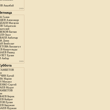
н
В Акылбай
>>>
 Пятница
А Галия
ЕВ Александр
ДАЕВ Магауия
В Табылгали
натолий
ЕКОВ Баглан
ЕВ Орал
АЕВ Акбатыр
А Дина
Н Бекболат
ТОВА Бахшагул
В Каиргельды
АЕВ Рашид
ЛЕТ Ерлан
 Акбар
>>>
 Суббота
ГАМБЕТОВ
ан
ЧИН Ертай
ВА Мария
Н Михаил
ЕНКО Сергей
АЕВ Мурат
АМБЕТОВ
ан
АЕВ Берик
ЕВ Кайрат
ОВ Ерлан
ЕВ Бауржан
БАЕВ Нуржан