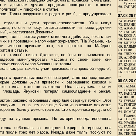
энь, пражской площадью Венцеслава, афинской Синтагмой,
Гульжа
 и десяткам других городских пространств, ставших
60.
САПАРО
литики", – говорится в статье.
...
аос. Толпы разрушают и редко строят", – предупреждает
07.08.26
74.
ИБРАЕВ
 студенты и дети горожан-специалистов. "Они могут
73.
ИВАНИЩ
силы, но они не несут ответственности ни перед другими
72.
АЖМОЛ
аны", – рассуждает Дженкинс.
72.
САПАРО
70.
ЕССЕ А
вич, толпы протестующих мало чего добились, пока к ним
70.
МАКУЛБ
их из провинций, напоминает журналист. "На Украине, как
69.
БИТЕБА
ули именно признаки того, что протест на Майдане
69.
НАДЫРБ
рится в статье.
63.
ГАЛИЕВ
60.
ТЛЕУХА
ость толпы", пишет Дженкинс, но "они не принимают во
59.
АЛИМБЕ
лидеров манипулировать массами по своей воле, они
58.
ЕСЕНЕЕ
оторые способны зомбированные толпы".
57.
КУЗЕМБ
ысл. Как раз такой случай произошел на прошлой неделе",
56.
БАЙДАУ
56.
ТУКАЕВ
...
воры с правительством и оппозицией, а потом предложили
08.08.26
торые должны были привести к разрешению кризиса и
ако толпа этого не захотела. Она заглушила криком
80.
ТАСМА
Сагитж
ь площадь. Янукович потерял самообладание и бежал,
77.
БАЙБАТ
74.
ЩЕГЛО
фактом: законно избранный лидер был свергнут толпой. Этот
73.
ГУРМА
о получил – но на нем все еще были изношенные лохмотья
71.
ГРИГОР
68.
ТАШИБ
торой не было у демонстрантов. Его сторонники вряд ли об
64.
ИСМАГ
Рахимж
жду на лучшие времена. Но история всегда исполнена
64.
ТОЛУМБ
63.
УРАЗБА
61.
РАХМЕТ
 толпа собралась на площади Тахрир. По иронии, она
60.
САРТБА
ти после трех лет хаоса. Иногда даже толпы тоскуют по
59.
ТЕНЛИ