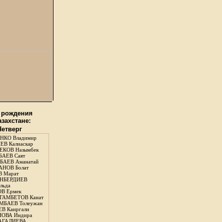
 рождения
азахстане:
Четверг
НКО Владимир
В Калиаскар
КОВ Назымбек
АЕВ Саят
АЕВ Аманатай
НОВ Болат
 Марат
НБЕРДИЕВ
льда
В Ермек
ГАМБЕТОВ Канат
БАЕВ Толеужан
В Каиргали
ОВА Индира
ГАЛИЕВА