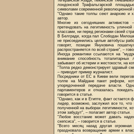
тегеранской Азади, пекинской Тяньаньм
лондонской Трафальгарской площадью
символами современной революционной по
"Однако такие толпы сеют анархию и х
автор.
Многие из сегодняшних активистов –
претендовать на легитимность уличной 
классами, ни перед регионами своей стр
В Белграде, когда пал Слободан Милоше
не присоединились целые автобусы рабоч
говорят, позиции Януковича пошатн
распространяется по всей стране", – гово
Иногда романтики ссылаются на "мудр
внимание способность тоталитарных 
забывают об истерии и жестокости, на к
"Толпа редко демонстрирует здравый см
– приводит пример журналист.
Посредники от ЕС в Киеве вели перего
толпе на Майдане пакет реформ, ко
упорядоченной передаче власти. Одн
парламентеров и отказалась покидат
говорится в статье.
"Однако, как и в Египте, факт остается 
лидер, возможно, заслужил все то, чт
полученной на выборах легитимности, ко
этом забудут", – полагает автор статьи.
"Любое восстание может давать наде
скепсиса", – говорится в статье.
"Всего месяц назад другая огромная
праздновала возвращение армии к влас