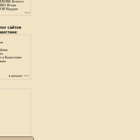
КОВА Ботагоз
КО Игорь
ОВ Нурдин
>>>
лог сайтов
захстана:
ом
цбанк
аз
о в Казахстане
зына
в каталог >>>