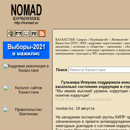
КАЗАХСТАН:
Самрук
|
Нурбанкгейт
|
Аблязовгейт
Казахстан-2050 |
RSS
|
кадровые перестановки
|
дни
аналитика
|
политика и общество
|
экономика
|
обо
интервью
|
скандалы
|
сенсации
|
криминал и корруп
империализм
|
трагедии и ЧП
|
акционеры
|
праздник
Поиск
Гульмира Илеуова поддержала иниц
касательно состояния коррупции в стр
"Мы имеем высокий уровень коррупции в
понятие коррупции"
15.08.2014 /
политика и общество
nurotan.kz, 14 августа
На заседании экспертной группы КИПР п
обозначенную в проекте антикоррупционн
ежегодных докладов о состоянии коррупц