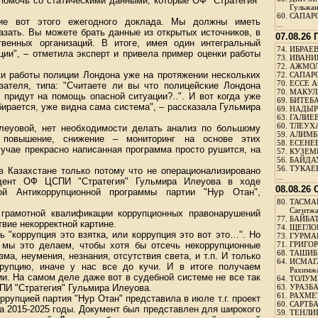
помочь со статическими данными, которые ОФ "Стратегия"
Гульжа
60.
САПАРО
ие вот этого ежегодного доклада. Мы должны иметь
...
азать. Вы можете брать данные из открытых источников, в
07.08.26
венных организаций. В итоге, имея один интегральный
74.
ИБРАЕВ
ции", – отметила эксперт и привела пример оценки работы
73.
ИВАНИЩ
72.
АЖМОЛ
нки работы полиции Лондона уже на протяжении нескольких
72.
САПАРО
70.
ЕССЕ А
зателя, типа: "Считаете ли вы что полицейские Лондона
70.
МАКУЛБ
 придут на помощь опасной ситуации?..". И вот когда уже
69.
БИТЕБА
ирается, уже видна сама система", – рассказала Гульмира
69.
НАДЫРБ
63.
ГАЛИЕВ
60.
ТЛЕУХА
леуовой, нет необходимости делать анализ по большому
59.
АЛИМБЕ
, повышение, снижение – мониторинг на основе этих
58.
ЕСЕНЕЕ
лучае прекрасно написанная программа просто рушится, на
57.
КУЗЕМБ
56.
БАЙДАУ
56.
ТУКАЕВ
в Казахстане только потому что не операционализировано
...
идент ОФ ЦСПИ "Стратегия" Гульмира Илеуова в ходе
08.08.26
ой Антикоррупционной программы партии "Нур Отан",
80.
ТАСМА
Сагитж
 грамотной квалификации коррупционных правонарушений
77.
БАЙБАТ
твие некорректной картине.
74.
ЩЕГЛО
 "коррупция это взятка, или коррупция это вот это…". Но
73.
ГУРМА
 мы это делаем, чтобы хотя бы отсечь некоррупционные
71.
ГРИГОР
68.
ТАШИБ
а, неумения, незнания, отсутствия света, и т.п. И только
64.
ИСМАГ
рупцию, иначе у нас все до кучи. И в итоге получаем
Рахимж
и. На самом деле даже вот в судебной системе не все так
64.
ТОЛУМБ
ПИ "Стратегия" Гульмира Илеуова.
63.
УРАЗБА
61.
РАХМЕТ
рупцией партия "Нур Отан" представила в июле т.г. проект
60.
САРТБА
а 2015-2025 годы. Документ был представлен для широкого
59.
ТЕНЛИ