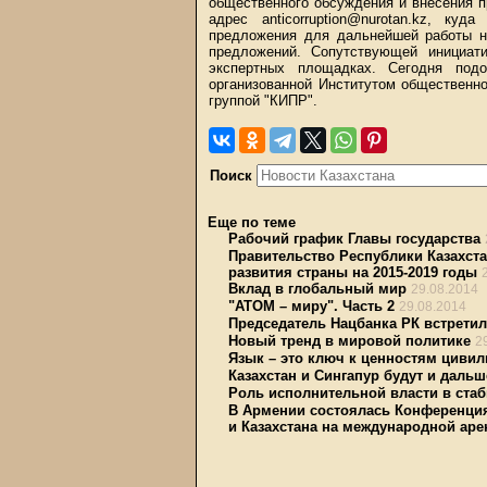
общественного обсуждения и внесения 
адрес anticorruption@nurotan.kz, к
предложения для дальнейшей работы н
предложений. Сопутствующей инициат
экспертных площадках. Сегодня под
организованной Институтом общественно
группой "КИПР".
Поиск
Еще по теме
Рабочий график Главы государства
Правительство Республики Казахст
развития страны на 2015-2019 годы
Вклад в глобальный мир
29.08.2014
"АТОМ – миру". Часть 2
29.08.2014
Председатель Нацбанка РК встрети
Новый тренд в мировой политике
2
Язык – это ключ к ценностям цивил
Казахстан и Сингапур будут и даль
Роль исполнительной власти в стаб
В Армении состоялась Конференция
и Казахстана на международной аре