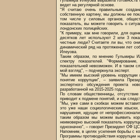
Гульмира Илеуова выразила готовность 
ведет на регулярной основе.
"Я считаю очень правильным создан
собственную картину, мы должны ее пок
том числе у силовых органов, общест
показатель, вы можете говорить о ситуа
лондонских полицейских.
"К примеру, как мне говорили, для оце
десятков лет используют 2 или 3 пока
честные люди? Считаете ли вы, что они
динамический ряд на протяжении лет соб
Илеуова.
Таким образом, по мнению Гульмиры И
спектру показателей. "Формирование
показательней невозможен. И в таком с
мой взгляд", – подчеркнула эксперт.
"Мы имеем высокий уровень коррупции 
понятие коррупции", – заявила През
экспертного обсуждения проекта нов
разработанной на 2015-2025 годы.
По словам общественницы, отсутствие
приводит к подмене понятий, и как следс
"Мы, уже сами в скобках можем вставить
это уже наши социологические изыски,
нарушения, идущие от непрофессионализм
таким образом мы можем выявить кор
неимоверно высокий показатель коррупци
однозначно", – говорит Президент ОФ ЦС
Напомним, в целях усиления борьбы с кор
Программы противодействия коррупции н