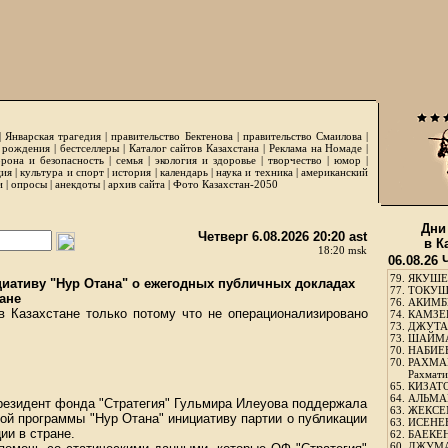
|
Январская трагедия
|
правительство Бектенова
|
правительство Смаилова
|
 рождения
|
бестселлеры
|
Каталог сайтов Казахстана
|
Реклама на Номаде
|
рона и безопасность
|
семья
|
экология и здоровье
|
творчество
|
юмор
|
ция
|
культура и спорт
|
история
|
календарь
|
наука и техника
|
американский
и
|
опросы
|
анекдоты
|
архив сайта
|
Фото Казахстан-2050
Дни
Четверг 6.08.2026 20:20 ast
в К
18:20 msk
06.08.26 
79.
ЯКУШЕ
иативу "Нур Отана" о ежегодных публичных докладах
77.
ТОКУШЕ
ане
76.
АКИМБЕ
 Казахстане только потому что не операционализировано
74.
КАМЗЕБ
73.
ДЖУТАБ
73.
ШАЙМА
70.
НАБИЕВ
70.
РАХМА
Рахмати
65.
КИЗАТО
64.
АЛЬМА
резидент фонда "Стратегия" Гульмира Илеуова поддержала
63.
ЖЕКСЕМ
ой программы "Нур Отана" инициативу партии о публикации
63.
ИСЕНЕЕ
ии в стране.
62.
БАЕКЕН
60.
ДЖУМА