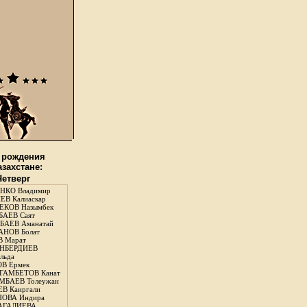
 рождения
азахстане:
Четверг
НКО Владимир
В Калиаскар
КОВ Назымбек
АЕВ Саят
АЕВ Аманатай
НОВ Болат
 Марат
НБЕРДИЕВ
льда
В Ермек
ГАМБЕТОВ Канат
БАЕВ Толеужан
В Каиргали
ОВА Индира
ГАЛИЕВА