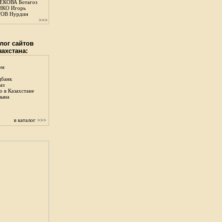
КОВА Ботагоз
КО Игорь
ОВ Нурдин
>>>
лог сайтов
захстана:
ом
цбанк
аз
о в Казахстане
зына
в каталог >>>