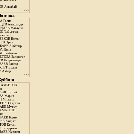
н
В Акылбай
>>>
 Пятница
А Галия
ЕВ Александр
ДАЕВ Магауия
В Табылгали
натолий
ЕКОВ Баглан
ЕВ Орал
АЕВ Акбатыр
А Дина
Н Бекболат
ТОВА Бахшагул
В Каиргельды
АЕВ Рашид
ЛЕТ Ерлан
 Акбар
>>>
 Суббота
ГАМБЕТОВ
ан
ЧИН Ертай
ВА Мария
Н Михаил
ЕНКО Сергей
АЕВ Мурат
АМБЕТОВ
ан
АЕВ Берик
ЕВ Кайрат
ОВ Ерлан
ЕВ Бауржан
БАЕВ Нуржан