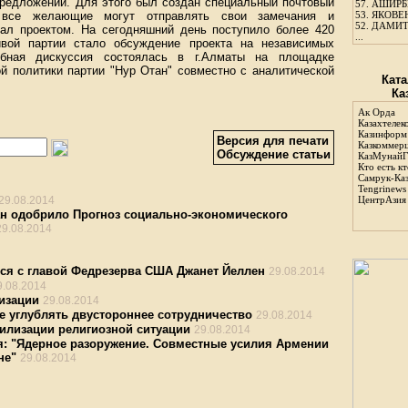
предложений. Для этого был создан специальный почтовый
57.
АШИРБЕ
уда все желающие могут отправлять свои замечания и
53.
ЯКОВЕН
52.
ДАМИТ
ал проектом. На сегодняшний день поступило более 420
...
ивой партии стало обсуждение проекта на независимых
обная дискуссия состоялась в г.Алматы на площадке
й политики партии "Нур Отан" совместно с аналитической
Ката
Ка
Ак Орда
Казахтелек
Казинформ
Версия для печати
Казкоммер
Обсуждение статьи
КазМунайГ
Кто есть кт
Самрук-Ка
Tengrinews
29.08.2014
ЦентрАзия
ан одобрило Прогноз социально-экономического
29.08.2014
лся с главой Федрезерва США Джанет Йеллен
29.08.2014
9.08.2014
изации
29.08.2014
ше углублять двустороннее сотрудничество
29.08.2014
илизации религиозной ситуации
29.08.2014
: "Ядерное разоружение. Совместные усилия Армении
не"
29.08.2014