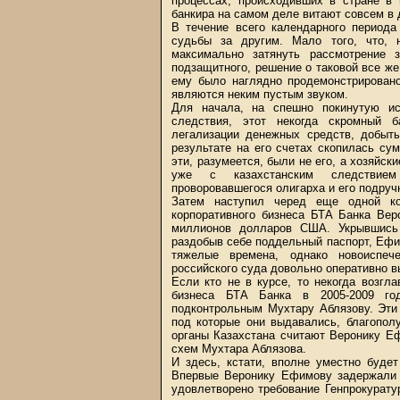
процессах, происходивших в стране в 
банкира на самом деле витают совсем в 
В течение всего календарного период
судьбы за другим. Мало того, что, 
максимально затянуть рассмотрение з
подзащитного, решение о таковой все ж
ему было наглядно продемонстрирован
являются неким пустым звуком.
Для начала, на спешно покинутую и
следствия, этот некогда скромный б
легализации денежных средств, добыты
результате на его счетах скопилась с
эти, разумеется, были не его, а хозяйск
уже с казахстанским следствием
проворовавшегося олигарха и его подруч
Затем наступил черед еще одной ко
корпоративного бизнеса БТА Банка Вер
миллионов долларов США. Укрывшись
раздобыв себе поддельный паспорт, Ефи
тяжелые времена, однако новоиспеч
российского суда довольно оперативно в
Если кто не в курсе, то некогда возг
бизнеса БТА Банка в 2005-2009 го
подконтрольным Мухтару Аблязову. Эти 
под которые они выдавались, благопол
органы Казахстана считают Веронику Е
схем Мухтара Аблязова.
И здесь, кстати, вполне уместно буде
Впервые Веронику Ефимову задержали 
удовлетворено требование Генпрокурату