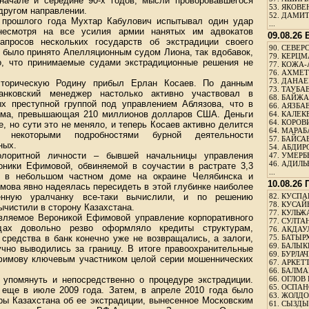
начале и середине 90-х годов, мысли проворовавшегося
53.
ЯКОВЕН
другом направлении.
52.
ДАМИТ
а прошлого года Мухтар Кабулович испытывал один удар
...
несмотря на все усилия армии нанятых им адвокатов
09.08.26
апросов нескольких государств об экстрадиции своего
90.
СЕВЕРС
е было принято Апелляционным судом Лиона, так вдобавок,
79.
КЕРЦМ
о, что принимаемые судами экстрадиционные решения не
77.
КОЖА-
76.
АХМЕТО
73.
ДАНАЕВ
сторическую Родину прибыл Ерлан Косаев. По данным
73.
ТАУБАЕ
анковский менеджер настолько активно участвовал в
68.
БАЙЖА
х преступной группой под управлением Аблязова, что в
66.
АЯЗБАЕ
умма, превышающая 210 миллионов долларов США. Деньги
64.
КАЛЕК
64.
КОРОВИ
ие, но сути это не меняло, и теперь Косаев активно делится
64.
МАРАБ
 некоторыми подробностями бурной деятельности
57.
БАЙСАБ
ных.
54.
АБДИРО
лоритной личности – бывшей начальницы управления
47.
УМЕРБЕ
46.
АДИЛЬБ
оники Ефимовой, обвиняемой в соучастии в растрате 3,3
...
 в небольшом частном доме на окраине Челябинска и
10.08.26
мова явно надеялась пересидеть в этой глубинке наиболее
енную уралчанку все-таки вычислили, и по решению
82.
КУСПАН
78.
КУСАЙ
ычистили в сторону Казахстана.
77.
КУЛЬЖА
лавляемое Вероникой Ефимовой управление корпоративного
77.
СУЛТАН
дах довольно резво оформляло кредиты структурам,
76.
АКДАУ
средства в банк конечно уже не возвращались, а залоги,
75.
БАТЫР
69.
БАЛЫКБ
учно выводились за границу. В итоге правоохранительные
69.
БУРЛАЧ
фимову ключевым участником целой серии мошеннических
67.
АРКЕТТ
66.
БАЛМА
т упомянуть и непосредственно о процедуре экстрадиции.
66.
ОГЛОВ 
65.
ОСПАН
еще в июле 2009 года. Затем, в апреле 2010 года было
63.
ЖОЛДО
ры Казахстана об ее экстрадиции, вынесенное Московским
61.
СЫЗДЫК