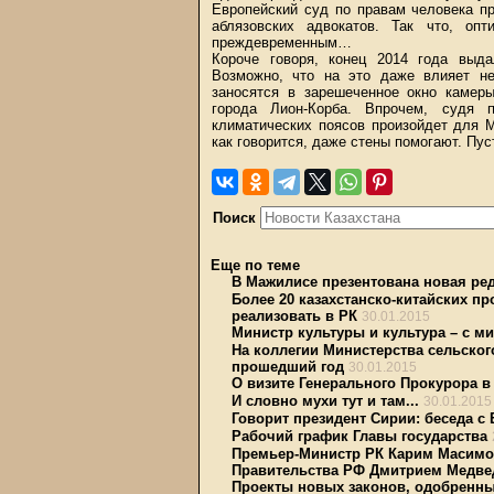
Европейский суд по правам человека п
аблязовских адвокатов. Так что, оп
преждевременным…
Короче говоря, конец 2014 года выд
Возможно, что на это даже влияет н
заносятся в зарешеченное окно камер
города Лион-Корба. Впрочем, судя 
климатических поясов произойдет для 
как говорится, даже стены помогают. Пу
Поиск
Еще по теме
В Мажилисе презентована новая ре
Более 20 казахстанско-китайских п
реализовать в РК
30.01.2015
Министр культуры и культура – с м
На коллегии Министерства сельског
прошедший год
30.01.2015
О визите Генерального Прокурора в
И словно мухи тут и там...
30.01.2015
Говорит президент Сирии: беседа 
Рабочий график Главы государства
Премьер-Министр РК Карим Масимо
Правительства РФ Дмитрием Медв
Проекты новых законов, одобренн