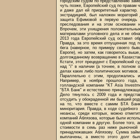
городским судом по представлению заме
чуть позже, Европейский суд по правам 
и даже дал ей приоритетный характер. 
экстрадицией, был наложен мораторий 
защита Ефимовой в первую очередь у
преследования и на этом основании н
Впрочем, эти ухищрения положительных
материалами уголовного дела и не обн
2013 года Европейский суд оставил о
Правда, за это время отпущенная под 
бега (наверное, по примеру своего бы
Европе), но затем, как говорилось выше
долгожданному возвращению в Казахстан
Кстати, этот прецедент с Европейский с
над "i" в наличии (а точнее, в полном
делах каких либо политических мотивов
Параллельно с этим, продолжались и
Например, в ноябре прошлого года,
голландской компании "KT Asia Invest
"БТА Банк" и естественно принадлежаще
Дело тянулось с 2009 года и предста
отсудить у обокраденной им бывшей род
на то, что вместе с самим БТА Банк
миноритария. Правда, в ходе судебного
нюансы, среди которых, можно отметит
компаний Аблязова, которые были исполь
одной компании в другую. Более того, 
стоимости в семь раз ниже рыночной 
принадлежавших Аблязову. Сумма займ
выплачены, а вместо этого долг был