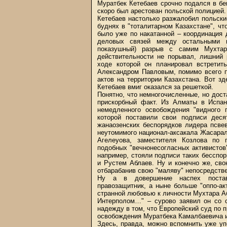
Муратбек Кетебаев срочно подался в бе
скоро был арестован польской полицией.
Кетебаев настолько разжалобил польск
буднях в "тоталитарном Казахстане", чт
было уже по накатанной – координация д
деловых связей между остальными п
показушный) разрыв с самим Мухта
действительности не порывал, лишний 
ходе которой он планировал встретит
Александром Павловым, помимо всего п
актов на территории Казахстана. Вот з
Кетебаев вмиг оказался за решеткой.
Понятно, что немногочисленные, но дост
прискорбный факт. Из Алматы в Испан
немедленного освобождения "видного п
которой поставили свои подписи деся
жанаозенских беспорядков лидера псве
неутомимого национал-аксакала Жасарал
Агелеуова, заместителя Козлова по 
подобных "вечнонесогласных активистов
например, стояли подписи таких бесспо
и Рустем Аблаев. Ну и конечно же, св
отбарабанив свою "маляву" непосредств
Ну а в довершение наспех поставл
правозащитник, а ныне больше "оппо-а
странной любовью к личности Мухтара Аб
Интерполом…" – сурово заявил он со с
надежду в том, что Европейский суд по 
освобождения Муратбека Камалбаевича и
Здесь, правда, можно вспомнить уже у