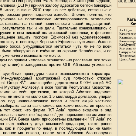
стителя Генпрокурора РФ Александра Звягинцева. Однако,
60.
ИЛЬЯСО
человека (ЕСПЧ) принял жалобу адвокатов беглой банкирши
...
В итоге, в июне 2010 года на все действия, связанные с
до рассмотрения поданной жалобы. Вполне понятно, что
пирала на политическую мотивированность уголовного
Ката
астаивала на полной невиновности своей подзащитной.
Ка
 результатов так и не дали. Тщательно ознакомившись с
Ак Орда
аружив в нем никакой политической подоплеки, в феврале
Казахтелек
бращение защиты госпожи Ефимовой без удовлетворения.
Казинформ
Казкоммер
подписку о невыезде Вероника Ефимова пустилась было в
КазМунайГ
вшего босса, умудрявшегося метаться чуть ли не по всей
Кто есть кт
, была обнаружена в избушке на окраине Челябинска, и ее
Самрук-Ка
 уже ничего помешать не могло.
Tengrinews
ЦентрАзия
удом по правам человека окончательно расставил все точки
 отсутствии) в заведенных против ОПГ Аблязова уголовных
…
 судебные процедуры чисто экономического характера.
 Международный арбитражный суд полностью отказал
ment Group BV", являющейся держателем 9.99% акций АО
й Мухтару Аблязову, в иске против Республики Казахстан.
вляло из себя претензию, по которой Аблязов надеялся
ины ни много ни мало как 1,5 миллиарда долларов, упирая
ом под национализацию попал и пакет акций частного
 разбирательства выяснились кое-какие весьма интересные
ь тот факт, что фирма "KT Asia" прочно входила в ряд
зованы в качестве "карманов" для перемещения активов из
акции БТА Банка были приобретены компанией "KT Asia" по
за счет займа у двух компаний-продавцов, также ранее
а, как и проценты по нему, в последующем так не были
 полностью списан, после чего Аблязов благополучно