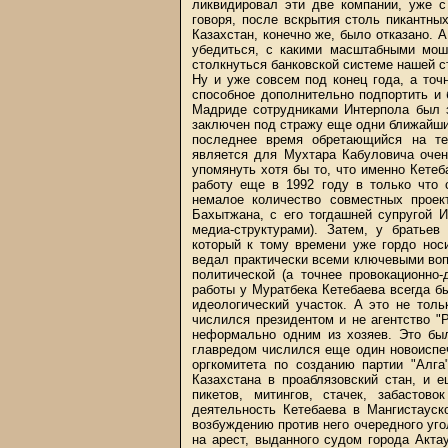
ликвидировал эти две компании, уже с
говоря, после вскрытия столь пикантны
Казахстан, конечно же, было отказано.
убедиться, с какими масштабными мош
столкнуться банковской системе нашей с
Ну и уже совсем под конец года, а точ
способное дополнительно подпортить и 
Мадриде сотрудниками Интерпола был з
заключен под стражу еще одни ближайши
последнее время обретающийся на те
является для Мухтара Кабуловича очен
упомянуть хотя бы то, что именно Кетеб
работу еще в 1992 году в только что
немалое количество совместных проек
Бахытжана, с его тогдашней супругой 
медиа-структурами). Затем, у братье
который к тому времени уже гордо нос
ведал практически всеми ключевыми вопр
политической (а точнее провокационно-
работы у Муратбека Кетебаева всегда б
идеологический участок. А это не тол
числился президентом и не агентство "
неформально одним из хозяев. Это был
главредом числился еще один новоиспе
оргкомитета по созданию партии "Алга
Казахстана в проаблязовский стан, и 
пикетов, митингов, стачек, забастов
деятельность Кетебаева в Мангистауск
возбуждению против него очередного уго
на арест, выданного судом города Актау