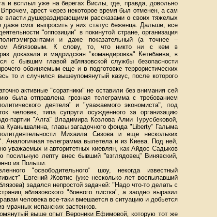
га и всплыл уже на берегах Вислы, где, правда, довольно
 Впрочем, арест через некоторое время был отменен, а сам
ие власти душераздирающими рассказами о своих тяжелых
о даже смог выпросить у них статус беженца. Дальше, все
еятельности "оппозиции" в покинутой стране, организация
олитэмигрантами и даже показательный (а точнее –
ром Аблязовым. К слову, то, что никто ни с кем в
раз доказала и мадридская "командировка" Кетебаева, в
ься с бывшим главой аблязовской службы безопасности
рочего обвиняемым еще и в подготовке террористических
десь то и случился вышеупомянутый казус, после которого
аточно активные "соратники" не оставили без внимания сей
ию была отправлена грозная телеграмма с требованием
олитического деятеля" и "уважаемого экономиста", под
ток человек, типа супруги осужденного за организацию
вдо-партии "Алга" Владимира Козлова Алии Турусбековой,
а Куанышалина, главы загадочного фонда "Liberty" Галыма
политдеятельности Михаила Сизова и еще нескольких
". Аналогичная телеграмма вылетела и из Киева. Под ней,
рно уважаемых и авторитетных киевлян, как Айдос Садыков
ою посильную лепту внес бывший "взглядовец" Винявский,
енно из Польши.
енного "освободительного" шоу, некогда известный
ктивист" Евгений Жовтис (уже несколько лет воспылавший
лязова) задался непростой задачей: "Надо что-то делать с
траниц аблязовского "боевого листка", а заодно выразил
правам человека все-таки вмешается в ситуацию и добьется
з мрачных испанских застенков.
помянутый выше опыт Вероники Ефимовой, которую тот же