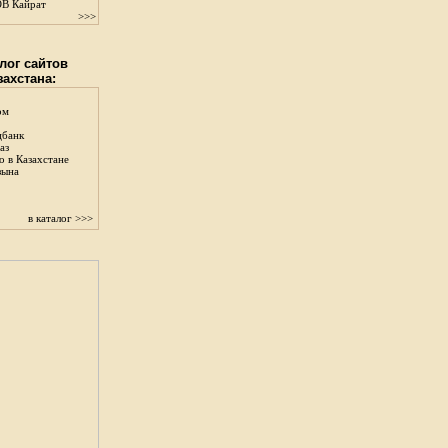
В Кайрат
>>>
лог сайтов
захстана:
ом
цбанк
аз
о в Казахстане
зына
в каталог >>>