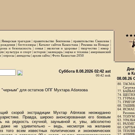
|
Январская трагедия
|
правительство Бектенова
|
правительство Смаилова
|
 рождения
|
бестселлеры
|
Каталог сайтов Казахстана
|
Реклама на Номаде
|
рона и безопасность
|
семья
|
экология и здоровье
|
творчество
|
юмор
|
ция
|
культура и спорт
|
история
|
календарь
|
наука и техника
|
американский
и
|
опросы
|
анекдоты
|
архив сайта
|
Фото Казахстан-2050
Дни
Суббота 8.08.2026 02:42 ast
в К
00:42 msk
08.08.26
80.
ТАСМА
Сагитж
у "черным" для остатков ОПГ Мухтара Абзязова
77.
БАЙБАТ
74.
ЩЕГЛО
73.
ГУРМА
71.
ГРИГОР
68.
ТАШИБ
64.
ИСМАГ
щий скорой экстрадиции Мухтар Аблязов неожиданно
Рахимж
64.
ТОЛУМБ
уаристике. Правда, широко анонсированная его боевым
63.
УРАЗБА
сь на редкость скучной, заунывной и, увы, абсолютно
61.
РАХМЕТ
о даже не удивительно – ведь, несмотря на желание
60.
САРТБА
ез того всем известных политических и экономических
59.
ТЕНЛИ
57.
АШИРБЕ