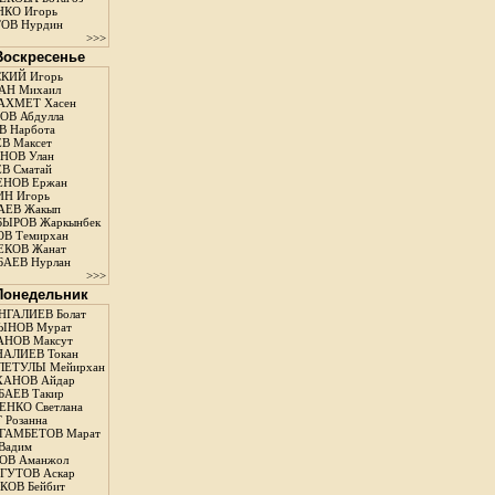
КО Игорь
ОВ Нурдин
>>>
 Воскресенье
КИЙ Игорь
АН Михаил
АХМЕТ Хасен
В Абдулла
 Нарбота
В Максет
НОВ Улан
В Сматай
ЕНОВ Ержан
Н Игорь
АЕВ Жакып
ЫРОВ Жаркынбек
В Темирхан
КОВ Жанат
АЕВ Нурлан
>>>
 Понедельник
ГАЛИЕВ Болат
ЫНОВ Мурат
НОВ Максут
АЛИЕВ Токан
ЛЕТУЛЫ Мейирхан
ХАНОВ Айдар
АЕВ Такир
ЕНКО Светлана
 Розанна
ГАМБЕТОВ Марат
Вадим
ОВ Аманжол
ГУТОВ Аскар
ОВ Бейбит