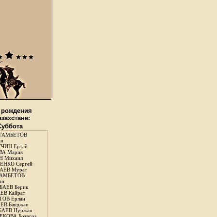
 рождения
азахстане:
 Суббота
ГАМБЕТОВ
ан
ЧИН Ертай
ВА Мария
Н Михаил
ЕНКО Сергей
АЕВ Мурат
АМБЕТОВ
ан
АЕВ Берик
ЕВ Кайрат
ОВ Ерлан
ЕВ Бауржан
БАЕВ Нуржан
КОВА Ботагоз