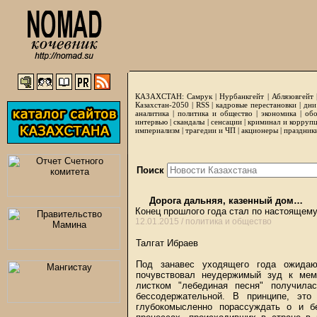
КАЗАХСТАН:
Самрук
|
Нурбанкгейт
|
Аблязовгейт
Казахстан-2050 |
RSS
|
кадровые перестановки
|
дни
аналитика
|
политика и общество
|
экономика
|
обо
интервью
|
скандалы
|
сенсации
|
криминал и корруп
империализм
|
трагедии и ЧП
|
акционеры
|
праздник
Поиск
Дорога дальняя, казенный дом…
Конец прошлого года стал по настоящем
12.01.2015 /
политика и общество
Талгат Ибраев
Под занавес уходящего года ожидаю
почувствовал неудержимый зуд к мем
листком "лебединая песня" получила
бессодержательной. В принципе, эт
глубокомысленно порассуждать о и б