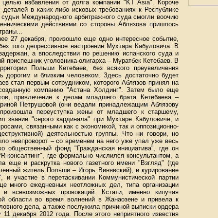
 целью избавления от долга компании "KT Asia". Короче
х деталей в каких-либо исковых требованиях к Республике
 А судьи Международного арбитражного суда смогли воочию
енническими действиями со стороны Аблязова пришлось
траны...
нее 27 декабря, произошло еще одно интересное событие,
без того депрессивное настроение Мухтара Кабуловича. В
адержан, а впоследствии по решению испанского суда и
й приспешник уголовника-олигарха – Муратбек Кетебаев. В
рритории Польши Кетебаев, без всякого преувеличения
ь дорогим и близким человеком. Здесь достаточно будет
аев стал первым сотрудником, которого Аблязов принял на
 созданную компанию "Астана Холдинг". Затем было еще
тов, привлечение к делам младшего брата Кетебаева –
Ириной Петрушовой (они ведали принадлежащим Аблязову
в произошла переуступка жены от младшего к старшему,
ил звание "серого кардинала" при Мухтаре Кабуловиче, и
осами, связанными как с экономикой, так и оппозиционно-
деструктивной) деятельностью группы. Что ни говори, но
ыло невпроворот – со временем на него уже упал уже весь
ько общественный фонд "Гражданская инициатива", где он
PR-консалтинг", где формально числился консультантом, а
а еще и раскрутка нового газетного имени "Взгляд" (где
ченный житель Польши – Игорь Винявский), и курирование
", и участие в перетаскивании Коммунистической партии
еще много ежедневных неотложных дел, типа организации
ок и всевозможных провокаций. Кстати, именно кипучая
ой области во время волнений в Жанаозене и привела к
ловного дела, а также послужила причиной выписки ордера
 11 декабря 2012 года. После этого неприятного известия