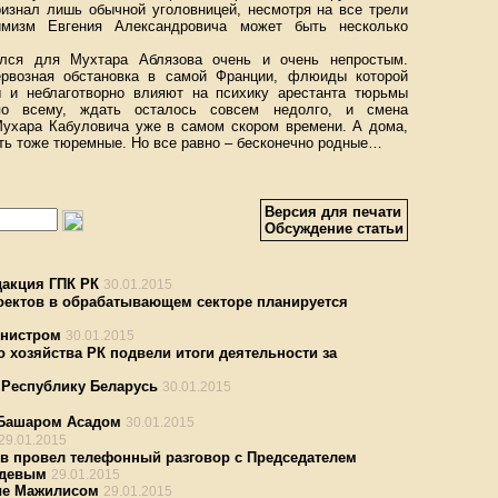
ризнал лишь обычной уголовницей, несмотря на все трели
тимизм Евгения Александровича может быть несколько
ался для Мухтара Аблязова очень и очень непростым.
ервозная обстановка в самой Франции, флюиды которой
ы и неблаготворно влияют на психику арестанта тюрьмы
по всему, ждать осталось совсем недолго, и смена
Мухара Кабуловича уже в самом скором времени. А дома,
сть тоже тюремные. Но все равно – бесконечно родные…
Версия для печати
Обсуждение статьи
дакция ГПК РК
30.01.2015
роектов в обрабатывающем секторе планируется
инистром
30.01.2015
о хозяйства РК подвели итоги деятельности за
 Республику Беларусь
30.01.2015
с Башаром Асадом
30.01.2015
29.01.2015
в провел телефонный разговор с Председателем
едевым
29.01.2015
ые Мажилисом
29.01.2015