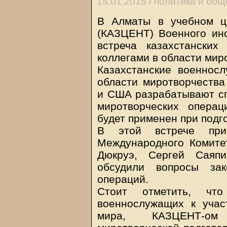
15.01.2015 /
политика и общ
В Алматы в учебном ц
(КАЗЦЕНТ) Военного инс
встреча казахстански
коллегами в области мир
Казахстанские военнос
области миротворчеств
и США разрабатывают сп
миротворческих опера
будет применен при подг
В этой встрече при
Международного Комите
Дюкруэ, Сергей Саяп
обсудили вопросы зак
операций.
Стоит отметить, что
военнослужащих к уча
мира, КАЗЦЕНТ-ом 