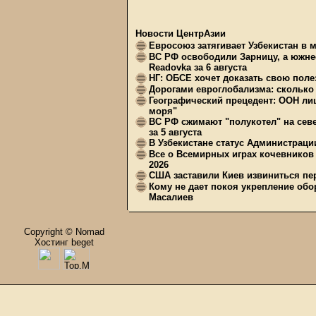
Новости ЦентрАзии
Евросоюз затягивает Узбекистан в 
ВС РФ освободили Зарницу, а южне
Readovka за 6 августа
НГ: ОБСЕ хочет доказать свою поле
Дорогами евроглобализма: сколько 
Географический прецедент: ООН ли
моря"
ВС РФ сжимают "полукотел" на сев
за 5 августа
В Узбекистане статус Администрац
Все о Всемирных играх кочевников
2026
США заставили Киев извиниться пер
Кому не дает покоя укрепление обо
Масалиев
Copyright © Nomad
Хостинг beget