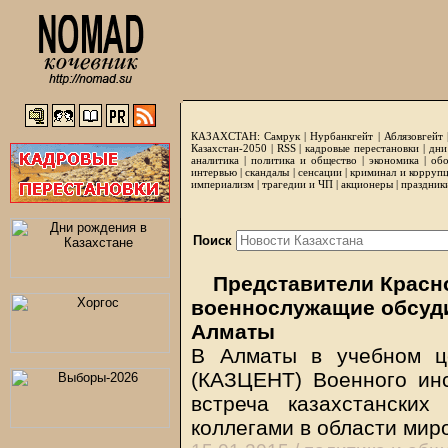
КАЗАХСТАН:
Самрук
|
Нурбанкгейт
|
Аблязовгейт
Казахстан-2050 |
RSS
|
кадровые перестановки
|
дни
аналитика
|
политика и общество
|
экономика
|
обо
интервью
|
скандалы
|
сенсации
|
криминал и корруп
империализм
|
трагедии и ЧП
|
акционеры
|
праздник
Поиск
Представители Красно
военнослужащие обсуд
Алматы
В Алматы в учебном ц
(КАЗЦЕНТ) Военного инс
встреча казахстански
коллегами в области мир