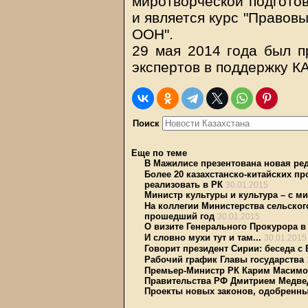
миротворческой подгото
и является курс "Правов
ООН".
29 мая 2014 года был п
экспертов в поддержку 
Поиск
Еще по теме
В Мажилисе презентована новая ре
Более 20 казахстанско-китайских п
реализовать в РК
30.01.2015
Министр культуры и культура – с м
На коллегии Министерства сельског
прошедший год
30.01.2015
О визите Генерального Прокурора в
И словно мухи тут и там...
30.01.2015
Говорит президент Сирии: беседа 
Рабочий график Главы государства
Премьер-Министр РК Карим Масимо
Правительства РФ Дмитрием Медв
Проекты новых законов, одобренн