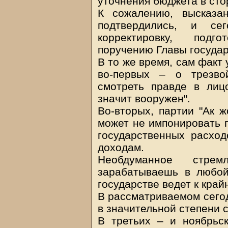
уточнения бюджета в сто
К сожалению, высказа
подтвердились, и се
корректировку, подг
поручению Главы государ
В то же время, сам факт
во-первых – о трезво
смотреть правде в лицо
значит вооружен".
Во-вторых, партии "Ак ж
может не импонировать 
государственных расхо
доходам.
Необдуманное стре
зарабатываешь в любо
государстве ведет к кра
В рассматриваемом сегод
в значительной степени 
В третьих – и ноябрьс