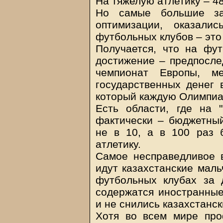
На тяжелую атлетику – 487
Но самые большие за
оптимизации, оказали
футбольных клубов – это 
Получается, что на фу
достижение – предпосле
чемпионат Европы, м
государственных денег 
который каждую Олимпиа
Есть области, где на 
фактически – бюджетны
не в 10, а в 100 раз 
атлетику.
Самое несправедливое в
идут казахстанские маль
футбольных клубах за 
содержатся иностранные
и не снились казахстанс
Хотя во всем мире пр