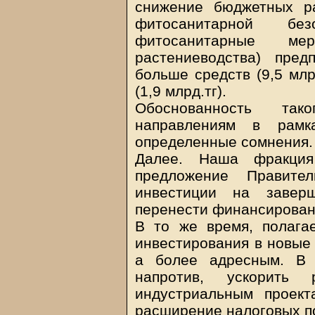
снижение бюджетных р
фитосанитарной б
фитосанитарные ме
растениеводства) пред
больше средств (9,5 млр
(1,9 млрд.тг).
Обоснованность та
направлениям в рамк
определенные сомнения.
Далее. Наша фракция
предложение Правител
инвестиции на завер
перенести финансирован
В то же время, полага
инвестирования в новые 
а более адресным. В 
напротив, ускорить 
индустриальным проект
расширение налоговых п