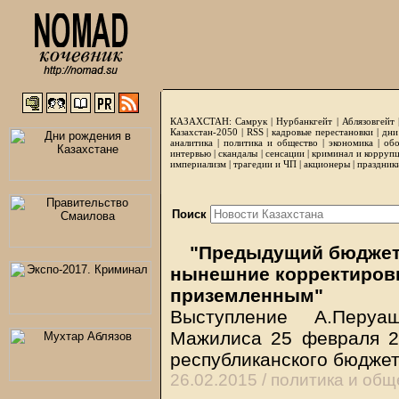
КАЗАХСТАН:
Самрук
|
Нурбанкгейт
|
Аблязовгейт
Казахстан-2050 |
RSS
|
кадровые перестановки
|
дни
аналитика
|
политика и общество
|
экономика
|
обо
интервью
|
скандалы
|
сенсации
|
криминал и корруп
империализм
|
трагедии и ЧП
|
акционеры
|
праздник
Поиск
"Предыдущий бюджет
нынешние корректировк
приземленным"
Выступление А.Перу
Мажилиса 25 февраля 20
республиканского бюджета
26.02.2015 /
политика и общ