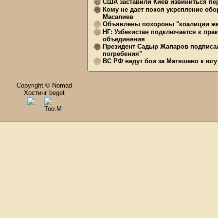
США заставили Киев извиниться пер
Кому не дает покоя укрепление обо
Масалиев
Объявлены похороны "коалиции же
НГ: Узбекистан подключается к пра
объединения
Президент Садыр Жапаров подписал
погребения"
ВС РФ ведут бои за Матяшево к югу 
Copyright © Nomad
Хостинг beget