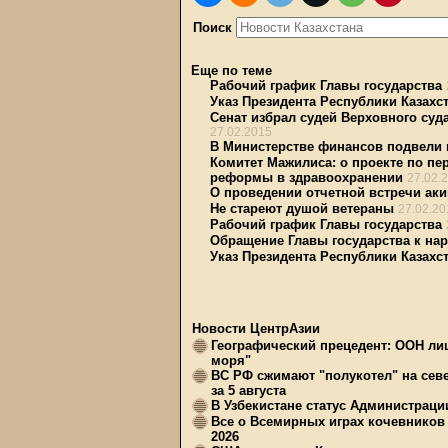
Поиск
Еще по теме
Рабочий график Главы государства
Указ Президента Республики Казахст
Сенат избрал судей Верховного су
27.02.2015
В Министерстве финансов подвели и
Комитет Мажилиса: о проекте по пе
реформы в здравоохранении
27.02.
О проведении отчетной встречи ак
Не стареют душой ветераны
27.02.20
Рабочий график Главы государства
Обращение Главы государства к нар
Указ Президента Республики Казахст
Новости ЦентрАзии
Географический прецедент: ООН ли
моря"
ВС РФ сжимают "полукотел" на сев
за 5 августа
В Узбекистане статус Администрац
Все о Всемирных играх кочевников
2026