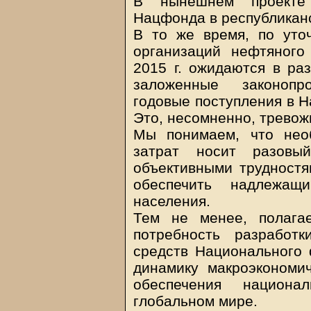
В нынешнем проекте
Нацфонда в республиканс
В то же время, по уточ
организаций нефтяног
2015 г. ожидаются в раз
заложенные законоп
годовые поступления в Н
Это, несомненно, тревож
Мы понимаем, что нео
затрат носит разовы
объективными трудностя
обеспечить надлежащ
населения.
Тем не менее, полага
потребность разработ
средств Национального
динамику макроэкономи
обеспечения национа
глобальном мире.