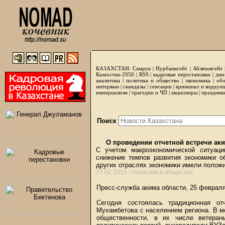
КАЗАХСТАН:
Самрук
|
Нурбанкгейт
|
Аблязовгейт
Казахстан-2050 |
RSS
|
кадровые перестановки
|
дни
аналитика
|
политика и общество
|
экономика
|
обо
интервью
|
скандалы
|
сенсации
|
криминал и корруп
империализм
|
трагедии и ЧП
|
акционеры
|
праздник
Поиск
О проведении отчетной встречи аки
С учетом макроэкономической ситуац
снижение темпов развития экономики о
других отраслях экономики имели полож
27.02.2015 /
политика и общество
Пресс-служба акима области, 25 феврал
Сегодня состоялась традиционная от
Мухамбетова с населением региона. В м
общественности, в их числе ветеран