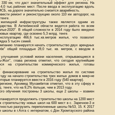
ю 330 км, что даст значительный эффект для региона. На
 4,0 тыс.рабочих мест. После ввода в эксплуатацию вдоль
МСБ, на дороге значительно снизится аварийность.
овести ремонт и реконструкцию около 110 км автодорог, на
тенге.
 жилищной инфраструктуры также является одним из
ударства. В Актюбинской области ведется работа по всем
лье-2020". В общей сложности в 2014 году было введено
новых квартир, где освоено 5,3 млрд. тенге.
ксплуатацию 466,6 тыс.кв.метров жилья, что позволит
ядка 5 тысяч семей.
омпанию планируется начать строительство двух арендных
бе" общей площадью 28,0 тыс. кв. метров, с вводом в
 улучшения условий жизни населения, открывающиеся в
-Жол", глава региона отметил, что сегодня крупнейшие
еся на строительстве коммерческого жилья, готовы
.
 финансирование на строительство жилья по системе
году на начало строительства трех жилых домов в микр-не
оторые планируется ввести в 2016 году (540 квартир).
регионе, Архимед Мухамбетов отметил, что в эту сферу в
 тенге, что на 9,2% больше, чем в 2013 году.
ого обучения построены 3 школы, еще 2 школы – взамен
планируется продолжить строительство школы на 1200 мест
к строительству новых школ на 600 мест в с. Заречное-3 и
олностью разгрузить переполненные школы №53, 15. К 2017
 школы в г.Алга с интернатом, с.Дон Хромтауского района