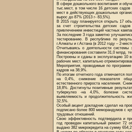
В сфере дошкольного воспитания и обуче
тыс.мест, в том числе 16 детских садов
мест в действующих дошкольных организац
вырос до 87% (2013 г- 83,5%).
В 2015 году планируется открыть 17 объ
за счет строительства детских садов
привлечением инвестиций частных кампан
За последние 3 года заметно улучшилис
тестированию. В республике по резул
г.Алматы и г.Астана (в 2012 году – 2-место
Отчитываясь о деятельности системы 
финансирования составили 31,0 млрд. те
Построены и сданы в эксплуатацию 10 в
рабочих мест, капитально отремонтирова
Мероприятия, проводимые по программе
кадров на 38,9%.
По итогам отчетного года отмечается п
на 0,4%, снижение показателя обще
естественного прироста населения. Сни
18,8%. Достигнуты позитивные результа
туберкулез -на 4,0%, болезни сист
выявляемость и продолжительность жиз
32,5%.
Особый акцент докладчик сделал на пров
подписано более 800 меморандумов с кр
трудовых отношений.
Свою эффективность подтвердила и про
год проведен капитальный ремонт 72 о
выдано 382 микрокредита на сумму 654,2
В целом по области в отчетном году соз