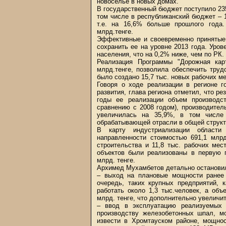
новоселье в новых домах.
В государственный бюджет поступило 235
том числе в республиканский бюджет – 1
т.е. на 16,6% больше прошлого года
млрд.тенге.
Эффективные и своевременно принятые 
сохранить ее на уровне 2013 года. Уров
населения, что на 0,2% ниже, чем по РК.
Реализация Программы "Дорожная кар
млрд.тенге, позволила обеспечить труд
было создано 15,7 тыс. новых рабочих ме
Говоря о ходе реализации в регионе г
развития, глава региона отметил, что ре
годы ее реализации объем производс
сравнению с 2008 годом), производите
увеличилась на 35,9%, в том числе
обрабатывающей отрасли в общей структ
В карту индустриализации области
направленности стоимостью 691,1 млрд
строительства и 11,8 тыс. рабочих ме
объектов были реализованы в первую п
млрд. тенге.
Архимед Мухамбетов детально остановил
– выход на плановые мощности ранее 
очередь, таких крупных предприятий, 
работать около 1,3 тыс.человек, а об
млрд. тенге, что дополнительно увеличит
– ввод в эксплуатацию реализуемых п
производству железобетонных шпал, мо
извести в Хромтауском районе, мощнос