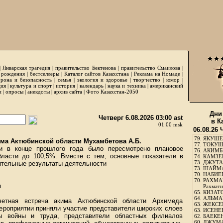
|
Январская трагедия
|
правительство Бектенова
|
правительство Смаилова
|
 рождения
|
бестселлеры
|
Каталог сайтов Казахстана
|
Реклама на Номаде
|
рона и безопасность
|
семья
|
экология и здоровье
|
творчество
|
юмор
|
ция
|
культура и спорт
|
история
|
календарь
|
наука и техника
|
американский
и
|
опросы
|
анекдоты
|
архив сайта
|
Фото Казахстан-2050
Дни
Четверг 6.08.2026 03:00 ast
в К
01:00 msk
06.08.26 
79.
ЯКУШЕ
ма Актюбинской области Мухамбетова А.Б.
77.
ТОКУШЕ
ии в конце прошлого года было пересмотрено плановое
76.
АКИМБЕ
бласти до 100,5%. Вместе с тем, основные показатели в
74.
КАМЗЕБ
73.
ДЖУТАБ
ительные результаты деятельности
73.
ШАЙМА
70.
НАБИЕВ
70.
РАХМА
я
Рахмати
65.
КИЗАТО
64.
АЛЬМА
четная встреча акима Актюбинской области Архимеда
63.
ЖЕКСЕМ
ероприятии приняли участие представители широких слоев
63.
ИСЕНЕЕ
ы войны и труда, представители областных филиалов
62.
БАЕКЕН
60.
ДЖУМА