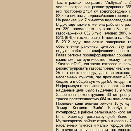
Так, в рамках программы "Акбулак" в 
числе построено и реконструировано 35
них построено 273,4 км водопроводных с
82,3 км системы водоснабжения городов 
На реализацию 7 объектов водоотведения
В докладе также отмечена работа по раз
из 380 населенных пунктов области 
газоснабжения 632,3 тыс.человек (80% 
83% (679,6 тыс.человек). В целом на объ
В 2012 году полностью завершена г
обеспечение районных центров, эту р
ведутся работы по газификации опорных 
Глава региона проинформировал собрав
взаимном сотрудничестве между аки
"КазтрансГаз", согласно которого в пер
реконструировать газораспределительные
Это, в свою очередь, даст возможнос
населенных пунктов, где проживает 45,
бюджета в общей сумме до 5,0 млрд.тг. в
Информируя о развитии транспортной ин
на данные цели было выделено 15,9 млрд
Завершена реконструкция 33 км респу
трасса протяженностью 684 км полность
Проведен капитальный ремонт 18 улиц 
Темир – Кенкияк – Эмба", "Карабутак 
путепровод в районе рельсобалочного за
В г. Хромтау реконструкцией было 
Мугалжарском районе отремонтированы 2
населенных пунктов и малых городов обл
В текущем году основным автодорожн