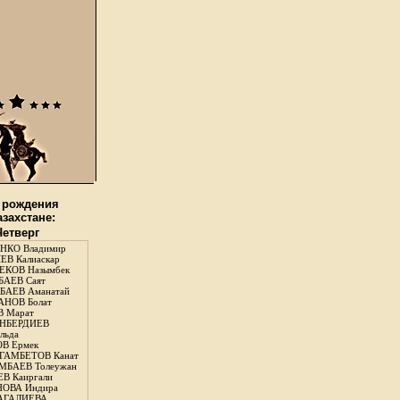
 рождения
азахстане:
Четверг
НКО Владимир
В Калиаскар
КОВ Назымбек
АЕВ Саят
АЕВ Аманатай
НОВ Болат
 Марат
НБЕРДИЕВ
льда
В Ермек
ГАМБЕТОВ Канат
БАЕВ Толеужан
В Каиргали
ОВА Индира
ГАЛИЕВА