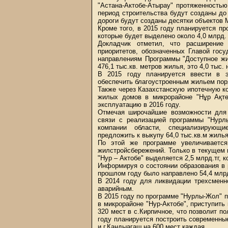
"Астана-Актобе-Атырау" протяженность
период строительства будут созданы до
дороги будут созданы десятки объектов 
Кроме того, в 2015 году планируется пр
которые будет выделено около 4,0 млрд. 
Докладчик отметил, что расширение
приоритетов, обозначенных Главой гос
направлениям Программы "Доступное жи
476,1 тыс.кв. метров жилья, это 4,0 тыс. 
В 2015 году планируется ввести в э
обеспечить благоустроенным жильем пор
Также через Казахстанскую ипотечную к
жилых домов в микрорайоне "Нұр Ақтө
эксплуатацию в 2016 году.
Отмечая широчайшие возможности для
связи с реализацией программы "Нурлы
компании области, специализирующи
предложить к выкупу 64,0 тыс.кв.м жилья
По этой же программе увеличивается
жилстройсбережений. Только в текущем 
"Нур – Актобе" выделяется 2,5 млрд.тг, к
Информируя о состоянии образования в 
прошлом году было направлено 54,4 млрд.
В 2014 году для ликвидации трехсменн
аварийным.
В 2015 году по программе "Нурлы-Жол" 
в микрорайоне "Нур-Актобе", приступить 
320 мест в с.Кирпичное, что позволит п
году планируется построить современные
и г.Кандыагаш на 600 мест каждая.