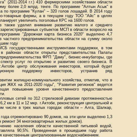
а" (2011-2014 г.г.) 410 фермерскими хозяйствами области
мму более 2,0 млрд. тенге. По программе "Алтын Асык" в
 а по программе "Кулан" – 320 голов лошадей. В 2014 году
о-товарные фермы, а в текущем году ТОО "Айс" в целях
ланирует увеличить поголовье КРС на 1600 голов.
 также уделил внимание развитию малого и среднего
 зарегистрированных субъектов МСП в области возросло на
 программе "Дорожная карта бизнеса 2020" выделено 4,7
ов частного предпринимательства области на сумму около
дшем году
МСБ государственными инструментами поддержки, в том
 в районах области открыты представительства Палаты
предпринимательства ФРП "Даму", бизнес-инкубаторы, где
спектр услуг по открытию и развитию своего бизнеса. В
.Актобе центр обслуживания инвесторов, который будет
ьтационную поддержку инвесторов, устранив ряд
звитии жилищно-коммунального хозяйства, отметив, что в
ция ЖКХ на 2011-2020 годы", "Развития регионов" ведется
ающая повышение уровня качественного предоставления
ти.
епловых сетей по 312 стрелковой дивизии протяженностью
,2 км в 11 и 12 мкр. г.Актобе, реконструкция центральной и
том числе в трех малых городах области – Алга, Шалкар,
года отремонтировано 90 домов, на эти цели выделено 1,3
ден ремонт 34 многоквартирных жилых домов).
чению населения области качественной питьевой водой,
ставляла 90,5%. Проведенная в прошедшем году работа
ия качественным централизованным водоснабжением.