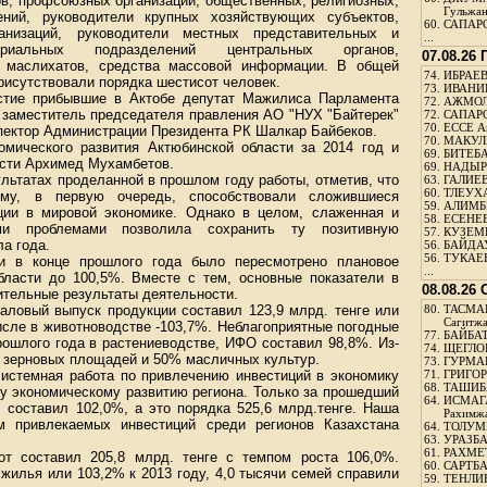
ов, профсоюзных организаций, общественных, религиозных,
Гульжа
ений, руководители крупных хозяйствующих субъектов,
60.
САПАРО
анизаций, руководители местных представительных и
...
ориальных подразделений центральных органов,
07.08.26
ы маслихатов, средства массовой информации. В общей
74.
ИБРАЕВ
присутствовали порядка шестисот человек.
73.
ИВАНИЩ
астие прибывшие в Актобе депутат Мажилиса Парламента
72.
АЖМОЛ
 заместитель председателя правления АО "НУХ "Байтерек"
72.
САПАРО
70.
ЕССЕ А
пектор Администрации Президента РК Шалкар Байбеков.
70.
МАКУЛБ
омического развития Актюбинской области за 2014 год и
69.
БИТЕБА
асти Архимед Мухамбетов.
69.
НАДЫРБ
ультатах проделанной в прошлом году работы, отметив, что
63.
ГАЛИЕВ
60.
ТЛЕУХА
му, в первую очередь, способствовали сложившиеся
59.
АЛИМБЕ
ции в мировой экономике. Однако в целом, слаженная и
58.
ЕСЕНЕЕ
ми проблемами позволила сохранить ту позитивную
57.
КУЗЕМБ
ла года.
56.
БАЙДАУ
56.
ТУКАЕВ
ии в конце прошлого года было пересмотрено плановое
...
бласти до 100,5%. Вместе с тем, основные показатели в
08.08.26
ительные результаты деятельности.
аловый выпуск продукции составил 123,9 млрд. тенге или
80.
ТАСМА
Сагитж
исле в животноводстве -103,7%. Неблагоприятные погодные
77.
БАЙБАТ
рошлого года в растениеводстве, ИФО составил 98,8%. Из-
74.
ЩЕГЛО
 зерновых площадей и 50% масличных культур.
73.
ГУРМА
истемная работа по привлечению инвестиций в экономику
71.
ГРИГОР
68.
ТАШИБ
му экономическому развитию региона. Только за прошедший
64.
ИСМАГ
л составил 102,0%, а это порядка 525,6 млрд.тенге. Наша
Рахимж
м привлекаемых инвестиций среди регионов Казахстана
64.
ТОЛУМБ
63.
УРАЗБА
61.
РАХМЕТ
т составил 205,8 млрд. тенге с темпом роста 106,0%.
60.
САРТБА
 жилья или 103,2% к 2013 году, 4,0 тысячи семей справили
59.
ТЕНЛИ