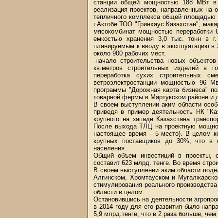
станции общей мощностью 188 МВт в 
реализация проектов, направленных на 
тепличного комплекса общей площадью 9
г.Актобе ТОО "Гринхаус Казахстан", мака
мясокомбинат мощностью переработки 6
емкостью хранения 3,0 тыс. тонн в г
планируемым к вводу в эксплуатацию в 2
около 900 рабочих мест.
-начало строительства новых объектов
кв.метров строительных изделий в го
переработка сухих строительных см
ветроэлектростанции мощностью 96 Мв
программы "Дорожная карта бизнеса" п
товарной фермы в Мартукском районе и д
В своем выступлении аким области особ
приведя в пример деятельность НК "Ка
крупного на западе Казахстана транспор
После выхода ТЛЦ на проектную мощност
настоящее время – 5 место). В целом 
крупных поставщиков до 30%, что в 
населения.
Общий объем инвестиций в проекты, с
составит 623 млрд. тенге. Во время стро
В своем выступлении аким области подел
Алгинском, Хромтауском и Мугалжарско
стимулирования реального производства
области в целом.
Остановившись на деятельности агропр
в 2014 году для его развития было напра
5,9 млрд.тенге, что в 2 раза больше, че