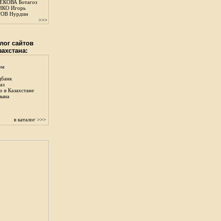
КОВА Ботагоз
КО Игорь
ОВ Нурдин
>>>
лог сайтов
захстана:
ом
цбанк
аз
о в Казахстане
зына
в каталог >>>