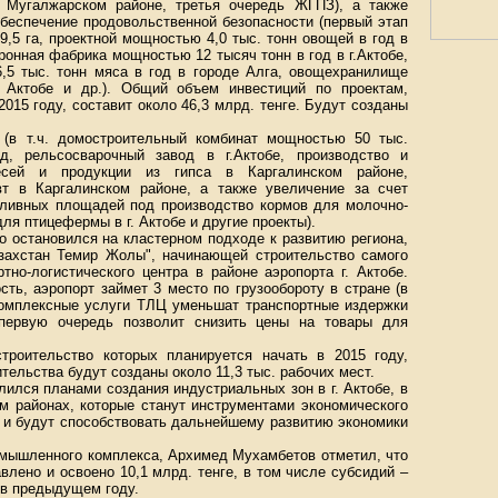
Мугалжарском районе, третья очередь ЖГПЗ), а также
обеспечение продовольственной безопасности (первый этап
,5 га, проектной мощностью 4,0 тыс. тонн овощей в год в
ронная фабрика мощностью 12 тысяч тонн в год в г.Актобе,
,5 тыс. тонн мяса в год в городе Алга, овощехранилище
. Актобе и др.). Общий объем инвестиций по проектам,
015 году, составит около 46,3 млрд. тенге. Будут созданы
 (в т.ч. домостроительный комбинат мощностью 50 тыс.
д, рельсосварочный завод в г.Актобе, производство и
есей и продукции из гипса в Каргалинском районе,
т в Каргалинском районе, а также увеличение за счет
оливных площадей под производство кормов для молочно-
ля птицефермы в г. Актобе и другие проекты).
о остановился на кластерном подходе к развитию региона,
захстан Темир Жолы", начинающей строительство самого
тно-логистического центра в районе аэропорта г. Актобе.
ь, аэропорт займет 3 место по грузообороту в стране (в
комплексные услуги ТЛЦ уменьшат транспортные издержки
первую очередь позволит снизить цены на товары для
троительство которых планируется начать в 2015 году,
ительства будут созданы около 11,3 тыс. рабочих мест.
ился планами создания индустриальных зон в г. Актобе, в
м районах, которые станут инструментами экономического
 и будут способствовать дальнейшему развитию экономики
омышленного комплекса, Архимед Мухамбетов отметил, что
влено и освоено 10,1 млрд. тенге, в том числе субсидий –
м в предыдущем году.