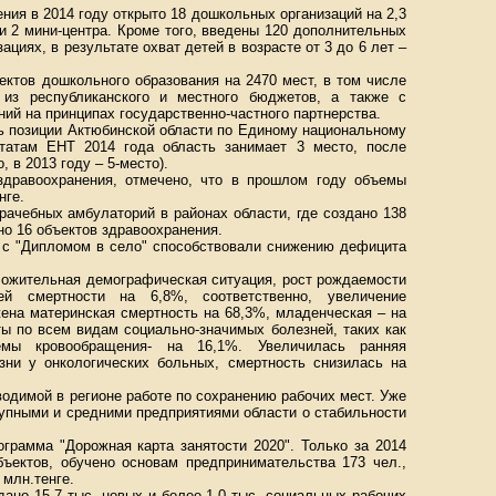
ния в 2014 году открыто 18 дошкольных организаций на 2,3
 и 2 мини-центра. Кроме того, введены 120 дополнительных
иях, в результате охват детей в возрасте от 3 до 6 лет –
ектов дошкольного образования на 2470 мест, в том числе
 из республиканского и местного бюджетов, а также с
ий на принципах государственно-частного партнерства.
ь позиции Актюбинской области по Единому национальному
ьтатам ЕНТ 2014 года область занимает 3 место, после
, в 2013 году – 5-место).
здравоохранения, отмечено, что в прошлом году объемы
нге.
рачебных амбулаторий в районах области, где создано 138
но 16 объектов здравоохранения.
 с "Дипломом в село" способствовали снижению дефицита
оложительная демографическая ситуация, рост рождаемости
й смертности на 6,8%, соответственно, увеличение
жена материнская смертность на 68,3%, младенческая – на
ты по всем видам социально-значимых болезней, таких как
емы кровообращения- на 16,1%. Увеличилась ранняя
ни у онкологических больных, смертность снизилась на
одимой в регионе работе по сохранению рабочих мест. Уже
упными и средними предприятиями области о стабильности
грамма "Дорожная карта занятости 2020". Только за 2014
бъектов, обучено основам предпринимательства 173 чел.,
 млн.тенге.
дано 15,7 тыс. новых и более 1,0 тыс. социальных рабочих