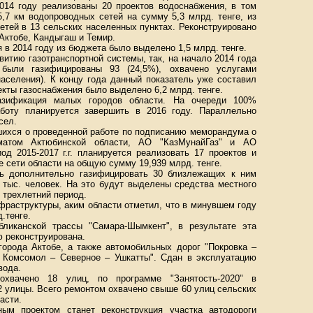
2014 году реализованы 20 проектов водоснабжения, в том
5,7 км водопроводных сетей на сумму 5,3 млрд. тенге, из
етей в 13 сельских населенных пунктах. Реконструировано
Актобе, Кандыгаш и Темир.
 в 2014 году из бюджета было выделено 1,5 млрд. тенге.
витию газотранспортной системы, так, на начало 2014 года
были газифицированы 93 (24,5%), охвачено услугами
населения). К концу года данный показатель уже составил
екты газоснабжения было выделено 6,2 млрд. тенге.
азификация малых городов области. На очереди 100%
аботу планируется завершить в 2016 году. Параллельно
сел.
шихся о проведенной работе по подписанию меморандума о
матом Актюбинской области, АО "КазМунайГаз" и АО
иод 2015-2017 г.г. планируется реализовать 17 проектов и
 сети области на общую сумму 19,939 млрд. тенге.
ть дополнительно газифицировать 30 близлежащих к ним
5 тыс. человек. На это будут выделены средства местного
 трехлетний период.
фраструктуры, аким области отметил, что в минувшем году
.тенге.
бликанской трассы "Самара-Шымкент", в результате эта
ю реконструирована.
города Актобе, а также автомобильных дорог "Покровка –
– Комсомол – Северное – Ушкатты". Сдан в эксплуатацию
вода.
охвачено 18 улиц, по программе "Занятость-2020" в
 улицы. Всего ремонтом охвачено свыше 60 улиц сельских
асти.
ым проектом станет реконструкция участка автодороги