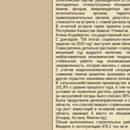
политических партий, руководители ВУЗ
молодежных, этнокультурных объедин
банков, фондов, микрокредитных орг
исполнительных органов, террит
правоохранительных органов, депутат
сложности на встрече с главой региона 
В отчетной встрече также приняли уч
Республики Казахстан Шавхат Утемисов,
Алина Алдаберген, государственный инс
С докладом "Об итогах социально-экон
задачах на 2015 год" выступил аким обл
Глава региона детально рассказал о рез
минувший год выдался нелегким, че
неблагоприятные экономические тенден
стабильная работа над возникавши
направленность, которая имелись с нача
С учетом макроэкономической ситуац
снижение темпов развития экономики о
других отраслях экономики имели полож
В сельскохозяйственном производстве в
101,9% к уровню прошлого года, в том ч
условия не позволили достичь уровня п
за засушливой погоды было списано 30%
Была продолжена целенаправленная и с
области, что способствовало стабильно
год рост инвестиций в основной капита
область занимает 4 место по объема
(Атырау, Астана, Мангистау).
Объем выполненных строительных рабо
Введено в эксплуатацию 476,1 тыс.кв.м.