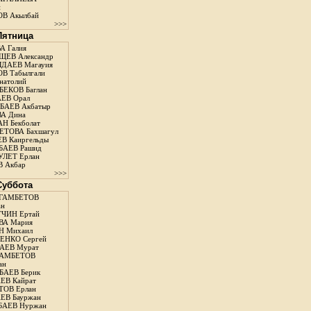
н
В Акылбай
>>>
 Пятница
А Галия
ЕВ Александр
ДАЕВ Магауия
В Табылгали
натолий
ЕКОВ Баглан
ЕВ Орал
АЕВ Акбатыр
А Дина
Н Бекболат
ТОВА Бахшагул
В Каиргельды
АЕВ Рашид
ЛЕТ Ерлан
 Акбар
>>>
 Суббота
ГАМБЕТОВ
ан
ЧИН Ертай
ВА Мария
Н Михаил
ЕНКО Сергей
АЕВ Мурат
АМБЕТОВ
ан
АЕВ Берик
ЕВ Кайрат
ОВ Ерлан
ЕВ Бауржан
БАЕВ Нуржан