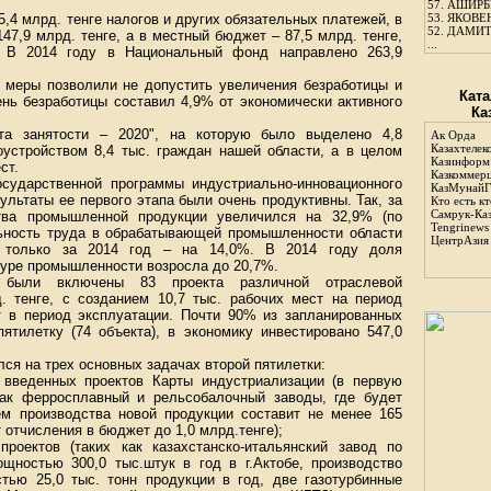
57.
АШИРБЕ
,4 млрд. тенге налогов и других обязательных платежей, в
53.
ЯКОВЕН
52.
ДАМИТ
47,9 млрд. тенге, а в местный бюджет – 87,5 млрд. тенге,
...
. В 2014 году в Национальный фонд направлено 263,9
меры позволили не допустить увеличения безработицы и
Ката
ень безработицы составил 4,9% от экономически активного
Ка
та занятости – 2020", на которую было выделено 4,8
Ак Орда
Казахтелек
оустройством 8,4 тыс. граждан нашей области, а в целом
Казинформ
ст.
Казкоммер
осударственной программы индустриально-инновационного
КазМунайГ
зультаты ее первого этапа были очень продуктивны. Так, за
Кто есть кт
Самрук-Ка
тва промышленной продукции увеличился на 32,9% (по
Tengrinews
льность труда в обрабатывающей промышленности области
ЦентрАзия
 только за 2014 год – на 14,0%. В 2014 году доля
уре промышленности возросла до 20,7%.
 были включены 83 проекта различной отраслевой
. тенге, с созданием 10,7 тыс. рабочих мест на период
ст в период эксплуатации. Почти 90% из запланированных
ятилетку (74 объекта), в экономику инвестировано 547,0
ся на трех основных задачах второй пятилетки:
введенных проектов Карты индустриализации (в первую
как ферросплавный и рельсобалочный заводы, где будет
ъем производства новой продукции составит не менее 165
 отчисления в бюджет до 1,0 млрд.тенге);
роектов (таких как казахстанско-итальянский завод по
щностью 300,0 тыс.штук в год в г.Актобе, производство
тью 25,0 тыс. тонн продукции в год, две газотурбинные