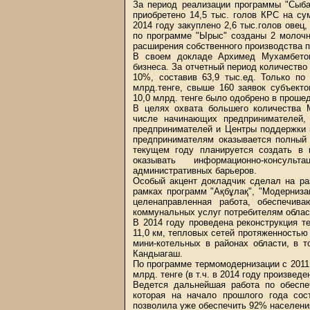
За период реализации программы "Сыбаг
приобретено 14,5 тыс. голов КРС на су
2014 году закуплено 2,6 тыс.голов овец,
по программе "Ырыс" созданы 2 молочн
расширения собственного производства п
В своем докладе Архимед Мухамбетов
бизнеса. За отчетный период количество
10%, составив 63,9 тыс.ед. Только по
млрд.тенге, свыше 160 заявок субъект
10,0 млрд. тенге было одобрено в проше
В целях охвата большего количества 
числе начинающих предпринимателей,
предпринимателей и Центры поддержки 
предпринимателям оказывается полный 
текущем году планируется создать в г
оказывать информационно-консул
административных барьеров.
Особый акцент докладчик сделал на ра
рамках программ "Ақбұлақ", "Модерниза
целенаправленная работа, обеспечив
коммунальных услуг потребителям облас
В 2014 году проведена реконструкция т
11,0 км, тепловых сетей протяженностью 6
мини-котельных в районах области, в 
Кандыагаш.
По программе термомодернизации с 2011 
млрд. тенге (в т.ч. в 2014 году произве
Ведется дальнейшая работа по обеспе
которая на начало прошлого года со
позволила уже обеспечить 92% населен