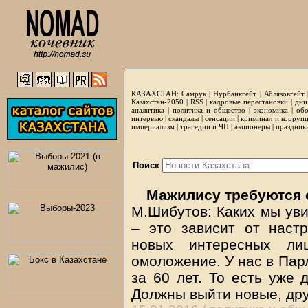
КАЗАХСТАН:
Самрук
|
Нурбанкгейт
|
Аблязовгейт
Казахстан-2050 |
RSS
|
кадровые перестановки
|
дни
аналитика
|
политика и общество
|
экономика
|
обо
интервью
|
скандалы
|
сенсации
|
криминал и корруп
империализм
|
трагедии и ЧП
|
акционеры
|
праздник
Поиск
Мажилису требуются 
М.Шибутов: Каких мы ув
– это зависит от наст
новых интересных ли
омоложение. У нас в Пар
за 60 лет. То есть уже 
Должны выйти новые, др