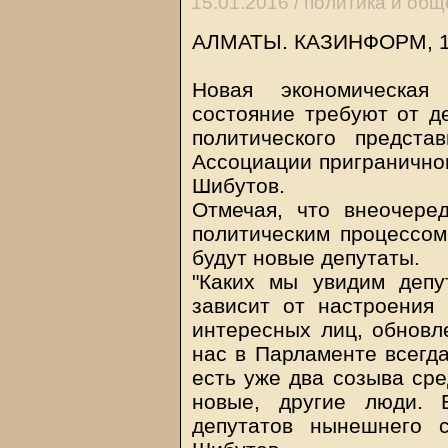
15.01.2016 /
политика и общ
АЛМАТЫ.
КАЗИНФОРМ
, 
Новая экономическая 
состояние требуют от д
политического представ
Ассоциации приграничног
Шибутов.
Отмечая, что внеочере
политическим процессом,
будут новые депутаты.
"Каких мы увидим деп
зависит от настроения
интересных лиц, обновл
нас в Парламенте всегда
есть уже два созыва сре
новые, другие люди. 
депутатов нынешнего 