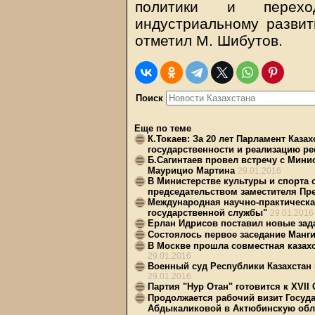
политики и перех
индустриальному развит
отметил М. Шибутов.
Поиск
Еще по теме
К.Токаев: За 20 лет Парламент Каза
государственности и реализацию р
Б.Сагинтаев провел встречу с Мин
Маурицио Мартина
29.01.2016
В Министерстве культуры и спорта 
председательством заместителя Пр
Международная научно-практическа
государственной службы"
29.01.2016
Ерлан Идрисов поставил новые за
Состоялось первое заседание Манги
В Москве прошла совместная казах
29.01.2016
Военный суд Республики Казахстан 
29.01.2016
Партия "Нур Отан" готовится к XVII
Продолжается рабочий визит Госуд
Абдыкаликовой в Актюбинскую обл