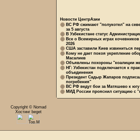
Новости ЦентрАзии
ВС РФ сжимают "полукотел" на сев
за 5 августа
В Узбекистане статус Администрац
Все о Всемирных играх кочевников
2026
США заставили Киев извиниться пер
Кому не дает покоя укрепление обо
Масалиев
Объявлены похороны "коалиции же
НГ: Узбекистан подключается к пра
объединения
Президент Садыр Жапаров подписал
погребения"
ВС РФ ведут бои за Матяшево к югу 
МИД России прояснил ситуацию с "п
Copyright © Nomad
Хостинг beget