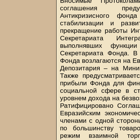
Вносимые Протокола
соглашения преду
Антикризисного фонд
стабилизации и разви
прекращение работы Ин
Секретариата Интег
выполнявших функции
Секретариата Фонда. В
Фонда возлагаются на Ев
Депозитария – на Мини
Также предусматривает
прибыли Фонда для фин
социальной сфере в ст
уровнем дохода на безво
Ратифицировано Соглаш
Евразийским экономиче
членами с одной сторон
по большинству товар
режим взаимной тор