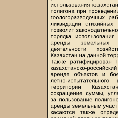
использования казахстан
полигона при проведени
геологоразведочных ра
ликвидации стихийных 
позволит законодательно
порядка использования
аренды земельных у
деятельности хозяйс
Казахстан на данной тер
Также ратифицирован 
казахстанско-российски
аренде объектов и бо
летно-испытательног
территории Казахста
сокращение суммы, упл
за пользование полигон
аренды земельным участ
касаются также опред