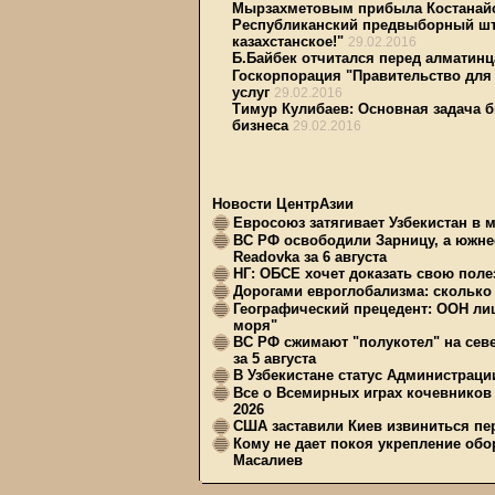
Мырзахметовым прибыла Костанай
Республиканский предвыборный шт
казахстанское!"
29.02.2016
Б.Байбек отчитался перед алматин
Госкорпорация "Правительство для
услуг
29.02.2016
Тимур Кулибаев: Основная задача 
бизнеса
29.02.2016
Новости ЦентрАзии
Евросоюз затягивает Узбекистан в 
ВС РФ освободили Зарницу, а южне
Readovka за 6 августа
НГ: ОБСЕ хочет доказать свою поле
Дорогами евроглобализма: сколько 
Географический прецедент: ООН ли
моря"
ВС РФ сжимают "полукотел" на сев
за 5 августа
В Узбекистане статус Администрац
Все о Всемирных играх кочевников
2026
США заставили Киев извиниться пер
Кому не дает покоя укрепление обо
Масалиев