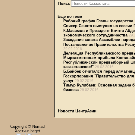
Поиск
Еще по теме
Рабочий график Главы государства
Спикер Сената выступил на сессии
К.Масимов и Президент Египта Абде
экономического сотрудничества
29.
Заседание совета Ассамблеи народа
Постановление Правительства Респу
29.02.2016
Делегация Республиканского предвы
Мырзахметовым прибыла Костанай
Республиканский предвыборный шт
казахстанское!"
29.02.2016
Б.Байбек отчитался перед алматин
Госкорпорация "Правительство для
услуг
29.02.2016
Тимур Кулибаев: Основная задача 
бизнеса
29.02.2016
Новости ЦентрАзии
Copyright © Nomad
Хостинг beget