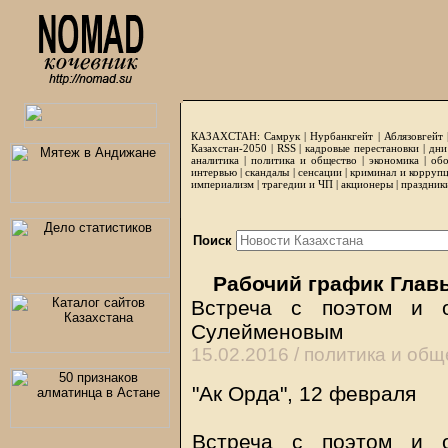
КАЗАХСТАН:
Самрук
|
Нурбанкгейт
|
Аблязовгейт
Казахстан-2050 |
RSS
|
кадровые перестановки
|
дни
аналитика
|
политика и общество
|
экономика
|
обо
интервью
|
скандалы
|
сенсации
|
криминал и корруп
империализм
|
трагедии и ЧП
|
акционеры
|
праздник
Поиск
Рабочий график Глав
Встреча с поэтом и 
Сулейменовым
15.02.2016 /
политика и общ
"Ак Орда", 12 февраля
Встреча с поэтом и 