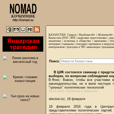
КАЗАХСТАН:
Самрук
|
Нурбанкгейт
|
Аблязовгейт
Казахстан-2050 |
RSS
|
кадровые перестановки
|
дни
аналитика
|
политика и общество
|
экономика
|
обо
интервью
|
скандалы
|
сенсации
|
криминал и корруп
империализм
|
трагедии и ЧП
|
акционеры
|
праздник
Поиск
В ЦИК состоялся семинар с предста
выборах, по вопросам соблюдения нор
В.Фоос: Важно, чтобы все участники 
законодательства, но и вели честную 
"грязных" политических технологий
19.02.2016 /
политика и общество
election.kz, 18 февраля
18 февраля 2016 года в Централь
представителями политических партий