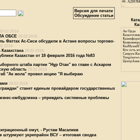
46.
АДИЛЬБ
...
Версия для печати
Обсуждение статьи
Ката
Ка
29.02.2016
Ак Орда
Казахтелек
 ПА ОБСЕ
29.02.2016
Казинформ
ль Фаттах Ас-Сиси обсудили в Астане вопросы торгово-
Казкоммер
02.2016
КазМунайГ
Кто есть кт
 Казахстана
29.02.2016
Самрук-Ка
блики Казахстан от 18 февраля 2016 года №83
Tengrinews
ЦентрАзия
борного штаба партии "Нұр Отан" во главе с Аскаром
скую область
29.02.2016
аб "Ак жола" провел акцию "Я выбираю
цами
29.02.2016
 граждан" станет единым провайдером государственных
бизнес-омбудсмена – упреждать системные проблемы
миграционный омут, - Рустам Масалиев
е штурмуют укрепрайон ВСУ – итоговая сводка