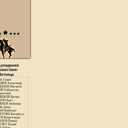
 рождения
азахстане:
 Пятница
А Галия
ЕВ Александр
ДАЕВ Магауия
В Табылгали
натолий
ЕКОВ Баглан
ЕВ Орал
АЕВ Акбатыр
А Дина
Н Бекболат
ТОВА Бахшагул
В Каиргельды
АЕВ Рашид
ЛЕТ Ерлан
 Акбар