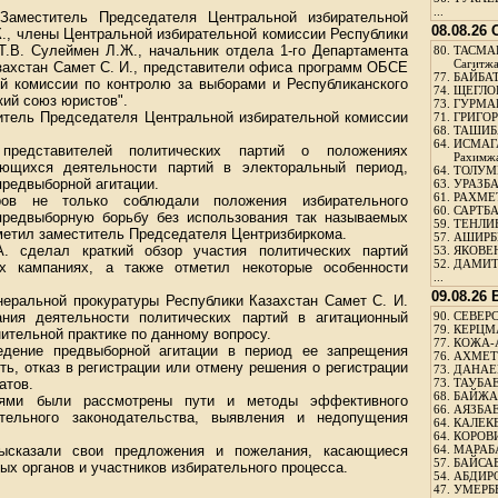
...
Заместитель Председателя Центральной избирательной
08.08.26
К., члены Центральной избирательной комиссии Республики
Т.В. Сулеймен Л.Ж., начальник отдела 1-го Департамента
80.
ТАСМА
Сагитж
захстан Самет С. И., представители офиса программ ОБСЕ
77.
БАЙБАТ
ой комиссии по контролю за выборами и Республиканского
74.
ЩЕГЛО
кий союз юристов".
73.
ГУРМА
тель Председателя Центральной избирательной комиссии
71.
ГРИГОР
68.
ТАШИБ
64.
ИСМАГ
редставителей политических партий о положениях
Рахимж
сающихся деятельности партий в электоральный период,
64.
ТОЛУМБ
предвыборной агитации.
63.
УРАЗБА
61.
РАХМЕТ
ров не только соблюдали положения избирательного
60.
САРТБА
предвыборную борьбу без использования так называемых
59.
ТЕНЛИ
тметил заместитель Председателя Центризбиркома.
57.
АШИРБЕ
. сделал краткий обзор участия политических партий
53.
ЯКОВЕН
52.
ДАМИТ
ых кампаниях, а также отметил некоторые особенности
...
09.08.26
неральной прокуратуры Республики Казахстан Самет С. И.
ания деятельности политических партий в агитационный
90.
СЕВЕРС
79.
КЕРЦМ
нительной практике по данному вопросу.
77.
КОЖА-
едение предвыборной агитации в период ее запрещения
76.
АХМЕТО
ь, отказ в регистрации или отмену решения о регистрации
73.
ДАНАЕВ
атов.
73.
ТАУБАЕ
68.
БАЙЖА
иями были рассмотрены пути и методы эффективного
66.
АЯЗБАЕ
тельного законодательства, выявления и недопущения
64.
КАЛЕК
64.
КОРОВИ
высказали свои предложения и пожелания, касающиеся
64.
МАРАБ
57.
БАЙСАБ
х органов и участников избирательного процесса.
54.
АБДИРО
47.
УМЕРБЕ