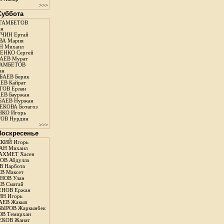
>>>
 Суббота
ГАМБЕТОВ
ан
ЧИН Ертай
ВА Мария
Н Михаил
ЕНКО Сергей
АЕВ Мурат
АМБЕТОВ
ан
АЕВ Берик
ЕВ Кайрат
ОВ Ерлан
ЕВ Бауржан
БАЕВ Нуржан
КОВА Ботагоз
КО Игорь
ОВ Нурдин
>>>
 Воскресенье
КИЙ Игорь
АН Михаил
АХМЕТ Хасен
В Абдулла
 Нарбота
В Максет
НОВ Улан
В Сматай
ЕНОВ Ержан
Н Игорь
АЕВ Жакып
ЫРОВ Жаркынбек
В Темирхан
КОВ Жанат