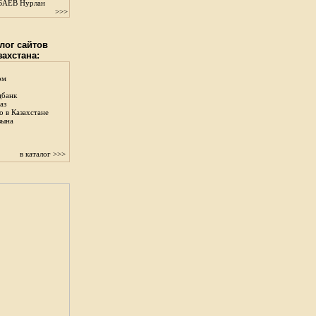
АЕВ Нурлан
>>>
лог сайтов
захстана:
ом
цбанк
аз
о в Казахстане
зына
в каталог >>>