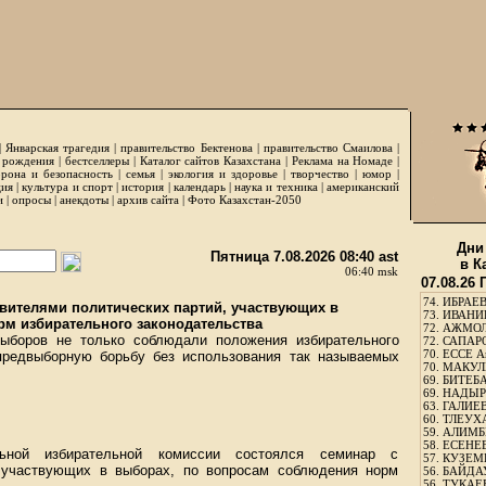
|
Январская трагедия
|
правительство Бектенова
|
правительство Смаилова
|
 рождения
|
бестселлеры
|
Каталог сайтов Казахстана
|
Реклама на Номаде
|
рона и безопасность
|
семья
|
экология и здоровье
|
творчество
|
юмор
|
ция
|
культура и спорт
|
история
|
календарь
|
наука и техника
|
американский
и
|
опросы
|
анекдоты
|
архив сайта
|
Фото Казахстан-2050
Дни
Пятница 7.08.2026 08:40 ast
в К
06:40 msk
07.08.26
74.
ИБРАЕВ
вителями политических партий, участвующих в
73.
ИВАНИЩ
м избирательного законодательства
72.
АЖМОЛ
выборов не только соблюдали положения избирательного
72.
САПАРО
70.
ЕССЕ А
предвыборную борьбу без использования так называемых
70.
МАКУЛБ
69.
БИТЕБА
69.
НАДЫРБ
63.
ГАЛИЕВ
60.
ТЛЕУХА
59.
АЛИМБЕ
58.
ЕСЕНЕЕ
ной избирательной комиссии состоялся семинар с
57.
КУЗЕМБ
, участвующих в выборах, по вопросам соблюдения норм
56.
БАЙДАУ
56.
ТУКАЕВ