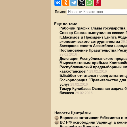
Поиск
Еще по теме
Рабочий график Главы государства
Спикер Сената выступил на сессии
К.Масимов и Президент Египта Абде
экономического сотрудничества
29.
Заседание совета Ассамблеи народа
Постановление Правительства Респу
29.02.2016
Делегация Республиканского предвы
Мырзахметовым прибыла Костанай
Республиканский предвыборный шт
казахстанское!"
29.02.2016
Б.Байбек отчитался перед алматин
Госкорпорация "Правительство для
услуг
29.02.2016
Тимур Кулибаев: Основная задача 
бизнеса
29.02.2016
Новости ЦентрАзии
Евросоюз затягивает Узбекистан в 
ВС РФ освободили Зарницу, а южне
Readovka за 6 августа