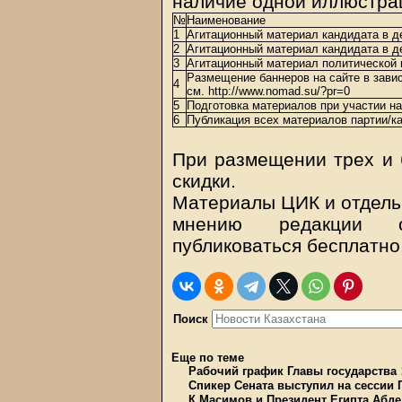
наличие одной иллюстра
№
Наименование
1
Агитационный материал кандидата в д
2
Агитационный материал кандидата в 
3
Агитационный материал политической 
Размещение баннеров на сайте в завис
4
см.
http://www.nomad.su/?pr=0
5
Подготовка материалов при участии н
6
Публикация всех материалов партии/к
При размещении трех и 
скидки.
Материалы ЦИК и отдель
мнению редакции о
публиковаться бесплатно
Поиск
Еще по теме
Рабочий график Главы государства
Спикер Сената выступил на сессии
К.Масимов и Президент Египта Абде