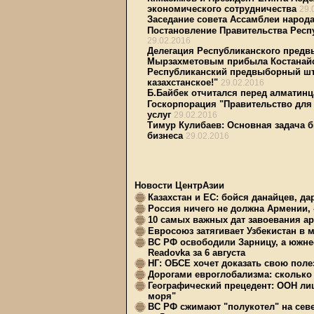
экономического сотрудничества
29.
Заседание совета Ассамблеи народа
Постановление Правительства Респу
29.02.2016
Делегация Республиканского предвы
Мырзахметовым прибыла Костанай
Республиканский предвыборный шт
казахстанское!"
29.02.2016
Б.Байбек отчитался перед алматин
Госкорпорация "Правительство для
услуг
29.02.2016
Тимур Кулибаев: Основная задача 
бизнеса
29.02.2016
Новости ЦентрАзии
Казахстан и ЕС: бойся данайцев, д
Россия ничего не должна Армении, 
10 самых важных дат завоевания ар
Евросоюз затягивает Узбекистан в 
ВС РФ освободили Зарницу, а южне
Readovka за 6 августа
НГ: ОБСЕ хочет доказать свою поле
Дорогами евроглобализма: сколько 
Географический прецедент: ООН ли
моря"
ВС РФ сжимают "полукотел" на сев