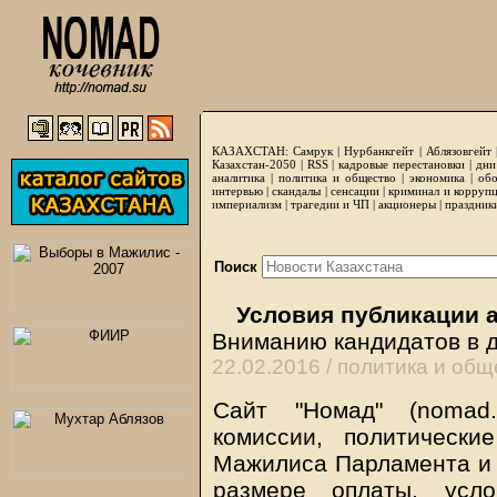
КАЗАХСТАН:
Самрук
|
Нурбанкгейт
|
Аблязовгейт
Казахстан-2050 |
RSS
|
кадровые перестановки
|
дни
аналитика
|
политика и общество
|
экономика
|
обо
интервью
|
скандалы
|
сенсации
|
криминал и корруп
империализм
|
трагедии и ЧП
|
акционеры
|
праздник
Поиск
Условия публикации 
Вниманию кандидатов в 
22.02.2016 /
политика и общ
Сайт "Номад" (nomad.
комиссии, политически
Мажилиса Парламента и 
размере оплаты, усло