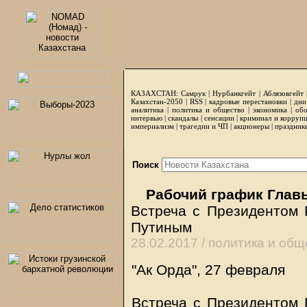
КАЗАХСТАН:
Самрук
|
Нурбанкгейт
|
Аблязовгейт
Казахстан-2050 |
RSS
|
кадровые перестановки
|
дни
аналитика
|
политика и общество
|
экономика
|
обо
интервью
|
скандалы
|
сенсации
|
криминал и корруп
империализм
|
трагедии и ЧП
|
акционеры
|
праздник
Поиск
Рабочий график Глав
Встреча с Президентом
Путиным
28.02.2017 /
политика и общ
"Ак Орда", 27 февраля
Встреча с Президентом