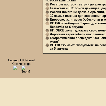
Новости ЦентрАзии
Росатом построит ветряную электр
Казахстан и ЕС: бойся данайцев, д
Россия ничего не должна Армении, 
10 самых важных дат завоевания ар
Евросоюз затягивает Узбекистан в 
ВС РФ освободили Зарницу, а южне
Readovka за 6 августа
НГ: ОБСЕ хочет доказать свою поле
Дорогами евроглобализма: сколько 
Географический прецедент: ООН ли
моря"
ВС РФ сжимают "полукотел" на сев
за 5 августа
Copyright © Nomad
Хостинг beget