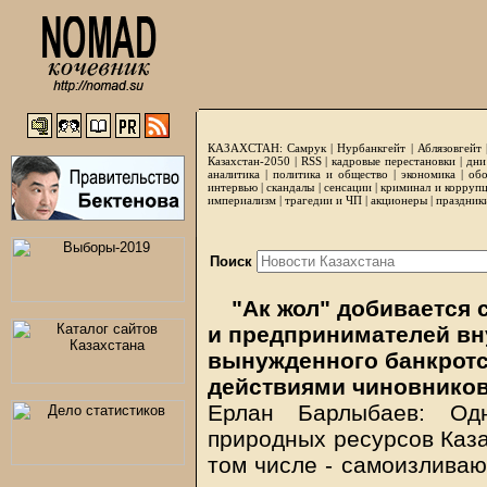
КАЗАХСТАН:
Самрук
|
Нурбанкгейт
|
Аблязовгейт
Казахстан-2050 |
RSS
|
кадровые перестановки
|
дни
аналитика
|
политика и общество
|
экономика
|
обо
интервью
|
скандалы
|
сенсации
|
криминал и корруп
империализм
|
трагедии и ЧП
|
акционеры
|
праздник
Поиск
"Ак жол" добивается 
и предпринимателей вн
вынужденного банкротс
действиями чиновнико
Ерлан Барлыбаев: Од
природных ресурсов Каза
том числе - самоизлива