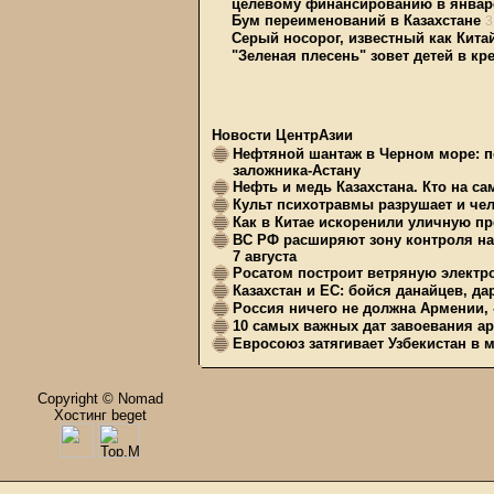
целевому финансированию в январе
Бум переименований в Казахстане
3
Серый носорог, известный как Кита
"Зеленая плесень" зовет детей в к
Новости ЦентрАзии
Нефтяной шантаж в Черном море: п
заложника-Астану
Нефть и медь Казахстана. Кто на с
Культ психотравмы разрушает и чел
Как в Китае искоренили уличную пр
ВС РФ расширяют зону контроля на 
7 августа
Росатом построит ветряную электр
Казахстан и ЕС: бойся данайцев, д
Россия ничего не должна Армении, 
10 самых важных дат завоевания ар
Евросоюз затягивает Узбекистан в 
Copyright © Nomad
Хостинг beget