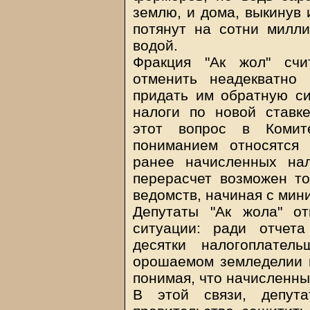
землю, и дома, выкинув 
потянут на сотни милли
водой.
Фракция "Ак жол" счи
отменить неадекватно
придать им обратную си
налоги по новой ставк
этот вопрос в Комит
пониманием относятся
ранее начисленных нал
перерасчет возможен то
ведомств, начиная с мин
Депутаты "Ак жола" о
ситуации: ради отчета
десятки налогоплател
орошаемом земледелии и
понимая, что начисленны
В этой связи, депута