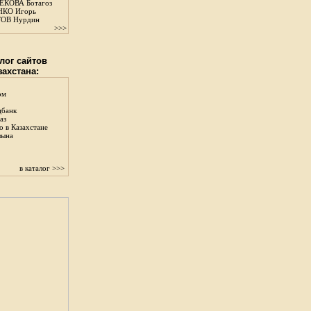
КОВА Ботагоз
КО Игорь
ОВ Нурдин
>>>
лог сайтов
захстана:
ом
цбанк
аз
о в Казахстане
зына
в каталог >>>