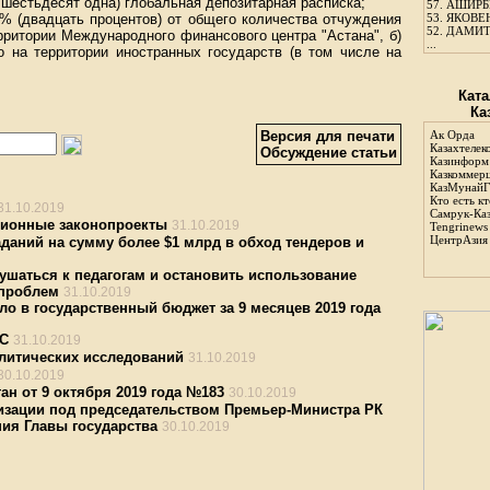
 шестьдесят одна) глобальная депозитарная расписка;
57.
АШИРБЕ
0% (двадцать процентов) от общего количества отчуждения
53.
ЯКОВЕН
52.
ДАМИТ
рритории Международного финансового центра "Астана", б)
...
о на территории иностранных государств (в том числе на
Ката
Ка
Версия для печати
Ак Орда
Казахтелек
Обсуждение статьи
Казинформ
Казкоммер
КазМунайГ
Кто есть кт
31.10.2019
Самрук-Ка
ионные законопроекты
31.10.2019
Tengrinews
ЦентрАзия
даний на сумму более $1 млрд в обход тендеров и
ушаться к педагогам и остановить использование
 проблем
31.10.2019
ило в государственный бюджет за 9 месяцев 2019 года
ЭС
31.10.2019
литических исследований
31.10.2019
30.10.2019
ан от 9 октября 2019 года №183
30.10.2019
изации под председательством Премьер-Министра РК
ия Главы государства
30.10.2019