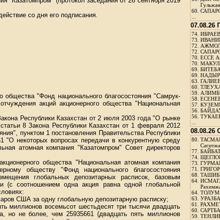
я "Казатомпром" (протокол заседания от 26 сентября 2019
Гульжа
60.
САПАРО
действие со дня его подписания.
...
07.08.26
74.
ИБРАЕВ
73.
ИВАНИЩ
72.
АЖМОЛ
72.
САПАРО
70.
ЕССЕ А
70.
МАКУЛБ
69.
БИТЕБА
69.
НАДЫРБ
63.
ГАЛИЕВ
60.
ТЛЕУХА
59.
АЛИМБЕ
о общества "Фонд национального благосостояния "Самрук-
58.
ЕСЕНЕЕ
е отчуждения акций акционерного общества "Национальная
57.
КУЗЕМБ
56.
БАЙДАУ
56.
ТУКАЕВ
Закона Республики Казахстан от 2 июля 2003 года "О рынке
...
 статьи 8 Закона Республики Казахстан от 1 февраля 2012
08.08.26
яния", пунктом 1 постановления Правительства Республики
61 "О некоторых вопросах передачи в конкурентную среду
80.
ТАСМА
Сагитж
льная атомная компания "Казатомпром" Совет директоров
77.
БАЙБАТ
74.
ЩЕГЛО
акционерного общества "Национальная атомная компания
73.
ГУРМА
нерному обществу "Фонд национального благосостояния
71.
ГРИГОР
68.
ТАШИБ
азмещения глобальных депозитарных расписок, базовым
64.
ИСМАГ
ии (с соотношением одна акция равна одной глобальной
Рахимж
словиях:
64.
ТОЛУМБ
лларов США за одну глобальную депозитарную расписку;
63.
УРАЗБА
61.
РАХМЕТ
вять миллионов восемьсот шестьдесят три тысячи двадцать
60.
САРТБА
ка, но не более, чем 25935661 (двадцать пять миллионов
59.
ТЕНЛИ