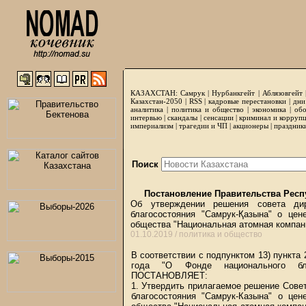
КАЗАХСТАН:
Самрук
|
Нурбанкгейт
|
Аблязовгейт
Казахстан-2050 |
RSS
|
кадровые перестановки
|
дни
аналитика
|
политика и общество
|
экономика
|
обо
интервью
|
скандалы
|
сенсации
|
криминал и корруп
империализм
|
трагедии и ЧП
|
акционеры
|
праздник
Поиск
Постановление Правительства Респу
Об утверждении решения совета дир
благосостояния "Самрук-Қазына" о цене
общества "Национальная атомная компан
01.10.2019 /
политика и общество
В соответствии с подпунктом 13) пункта 
года "О Фонде национального благ
ПОСТАНОВЛЯЕТ:
1. Утвердить прилагаемое решение Сове
благосостояния "Самрук-Казына" о цен