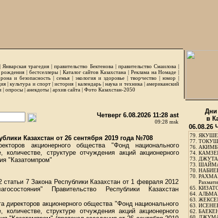
|
Январская трагедия
|
правительство Бектенова
|
правительство Смаилова
|
 рождения
|
бестселлеры
|
Каталог сайтов Казахстана
|
Реклама на Номаде
|
рона и безопасность
|
семья
|
экология и здоровье
|
творчество
|
юмор
|
ция
|
культура и спорт
|
история
|
календарь
|
наука и техника
|
американский
и
|
опросы
|
анекдоты
|
архив сайта
|
Фото Казахстан-2050
Дни
Четверг 6.08.2026 11:28 ast
в К
09:28 msk
06.08.26 
79.
ЯКУШЕ
блики Казахстан от 26 сентября 2019 года №708
77.
ТОКУШЕ
екторов акционерного общества "Фонд национального
76.
АКИМБЕ
, количестве, структуре отчуждения акций акционерного
74.
КАМЗЕБ
73.
ДЖУТАБ
ия "Казатомпром"
73.
ШАЙМА
70.
НАБИЕВ
70.
РАХМА
2 статьи 7 Закона Республики Казахстан от 1 февраля 2012
Рахмати
65.
КИЗАТО
осостояния" Правительство Республики Казахстан
64.
АЛЬМА
63.
ЖЕКСЕМ
та директоров акционерного общества "Фонд национального
63.
ИСЕНЕЕ
е, количестве, структуре отчуждения акций акционерного
62.
БАЕКЕН
60.
ДЖУМА