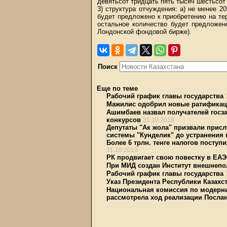
девятьсот тридцать пять тысяч шестьсот
3) структура отчуждения: а) не менее 2
будет предложено к приобретению на те
остальное количество будет предложен
Лондонской фондовой бирже).
Поиск
Еще по теме
Рабочий график главы государства
Мажилис одобрил новые ратификац
Ашимбаев назвал получателей госза
конкурсов
31.10.2019
Депутаты "Ак жола" призвали присл
системы "Кунделик" до устранения
Более 6 трлн. тенге налогов поступ
31.10.2019
РК продвигает свою повестку в ЕА
При МИД создан Институт внешнепо
Рабочий график главы государства
Указ Президента Республики Казахст
Национальная комиссия по модерн
рассмотрела ход реализации Послан