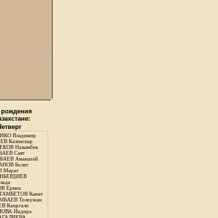
 рождения
азахстане:
Четверг
НКО Владимир
В Калиаскар
КОВ Назымбек
АЕВ Саят
АЕВ Аманатай
НОВ Болат
 Марат
НБЕРДИЕВ
льда
В Ермек
ГАМБЕТОВ Канат
БАЕВ Толеужан
В Каиргали
ОВА Индира
ГАЛИЕВА