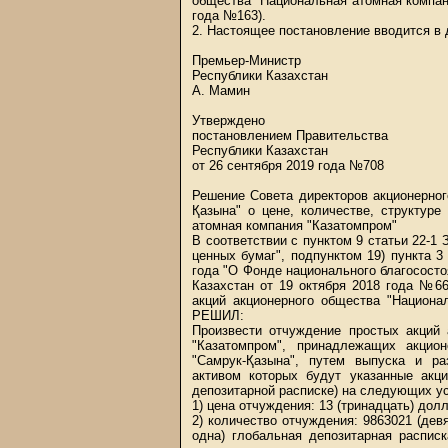
общества "Национальная атомная компани
года №163).
2. Настоящее постановление вводится в 
Премьер-Министр
Республики Казахстан
А. Мамин
Утверждено
постановлением Правительства
Республики Казахстан
от 26 сентября 2019 года №708
Решение Совета директоров акционерног
Қазына" о цене, количестве, структур
атомная компания "Казатомпром"
В соответствии с пунктом 9 статьи 22-1 
ценных бумаг", подпунктом 19) пункта 3
года "О Фонде национального благососто
Казахстан от 19 октября 2018 года №6
акций акционерного общества "Национа
РЕШИЛ:
Произвести отчуждение простых акций 
"Казатомпром", принадлежащих акцио
"Самрук-Қазына", путем выпуска и р
активом которых будут указанные акц
депозитарной расписке) на следующих у
1) цена отчуждения: 13 (тринадцать) до
2) количество отчуждения: 9863021 (де
одна) глобальная депозитарная распис