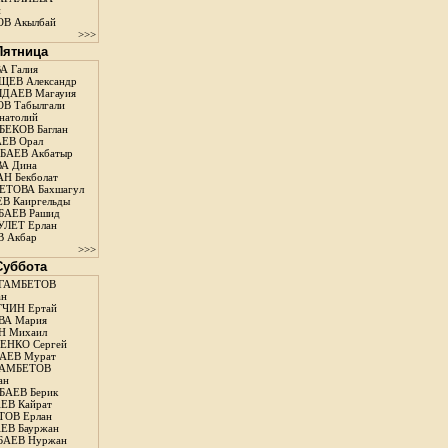
н
В Акылбай
>>>
 Пятница
А Галия
ЕВ Александр
ДАЕВ Магауия
В Табылгали
натолий
ЕКОВ Баглан
ЕВ Орал
АЕВ Акбатыр
А Дина
Н Бекболат
ТОВА Бахшагул
В Каиргельды
АЕВ Рашид
ЛЕТ Ерлан
 Акбар
>>>
 Суббота
ГАМБЕТОВ
ан
ЧИН Ертай
ВА Мария
Н Михаил
ЕНКО Сергей
АЕВ Мурат
АМБЕТОВ
ан
АЕВ Берик
ЕВ Кайрат
ОВ Ерлан
ЕВ Бауржан
БАЕВ Нуржан