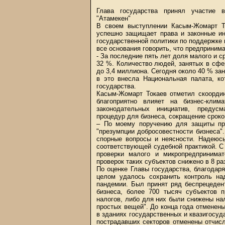
Глава государства принял участие 
"Атамекен"
В своем выступлении Касым-Жомарт То
успешно защищает права и законные ин
государственной политики по поддержке 
все основания говорить, что предприним
- За последние пять лет доля малого и с
32 %. Количество людей, занятых в сфе
до 3,4 миллиона. Сегодня около 40 % за
в это внесла Национальная палата, ко
государства.
Касым-Жомарт Токаев отметил скоордин
благоприятно влияет на бизнес-кли
законодательных инициатив, предус
процедур для бизнеса, сокращение сроко
– По моему поручению для защиты пра
"презумпции добросовестности бизнеса"
спорные вопросы и неясности. Надеюс
соответствующей судебной практикой. С
проверки малого и микропредпринимат
проверок таких субъектов снижено в 8 ра
По оценке Главы государства, благодар
целом удалось сохранить контроль на
пандемии. Был принят ряд беспрецеден
бизнеса, более 700 тысяч субъектов 
налогов, либо для них были снижены на
простых вещей". До конца года отмене
в зданиях государственных и квазигосуд
пострадавших секторов отменены отчис