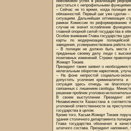
невозможен успех в реализации реформ
расстаться с непрофильными функциями
– Сейчас не то время, когда полиция 
обязанностей. Первый шаг уже сделан 
ситуациям. Дальнейшая оптимизация ст
рамках Комиссии по реформированию пр
случае не значит ослабление функцион
главной опорной силой государства в обе
Особое внимание Глава государства удел
карты по модернизации полицейской
заведения, усовершенствована работа по
– В полиции не должно быть места г
преданные своему делу люди с высоки
позитивных изменений. Стражи правопор
Жомарт Токаев.
Президент также заявил о необходимост
нелегальным оборотом наркотиков, улуч
– На фоне непростой социально-экон
допустить усиления криминалитета и 
ситуация здесь отнюдь не благополу
связанных с лишением свободы. Минист
решении проблем уголовно-исполнительно
В своем выступлении Президент об
Независимости Казахстана в соответст
уголовной ответственности за преступле
государства в целом.
Кроме того, Касым-Жомарт Токаев поруч
здания столичного департамента полиции
Глава государства обозначил в каче
штатного состава. Президент напомнил