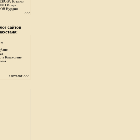
КОВА Ботагоз
КО Игорь
ОВ Нурдин
>>>
лог сайтов
захстана:
ом
цбанк
аз
о в Казахстане
зына
в каталог >>>