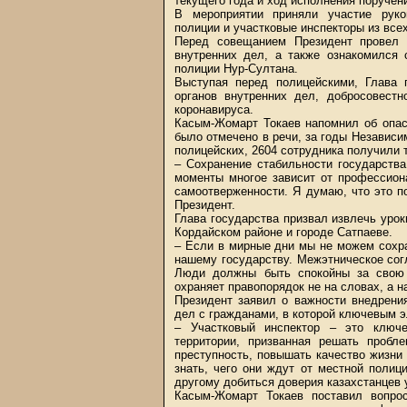
текущего года и ход исполнения поручен
В мероприятии приняли участие руко
полиции и участковые инспекторы из всех
Перед совещанием Президент провел 
внутренних дел, а также ознакомился 
полиции Нур-Султана.
Выступая перед полицейскими, Глава 
органов внутренних дел, добросовест
коронавируса.
Касым-Жомарт Токаев напомнил об опас
было отмечено в речи, за годы Независи
полицейских, 2604 сотрудника получили
– Сохранение стабильности государства
моменты многое зависит от профессион
самоотверженности. Я думаю, что это п
Президент.
Глава государства призвал извлечь урок
Кордайском районе и городе Сатпаеве.
– Если в мирные дни мы не можем сохра
нашему государству. Межэтническое сог
Люди должны быть спокойны за свою 
охраняет правопорядок не на словах, а 
Президент заявил о важности внедрени
дел с гражданами, в которой ключевым э
– Участковый инспектор – это ключе
территории, призванная решать пробл
преступность, повышать качество жизни
знать, чего они ждут от местной полиц
другому добиться доверия казахстанцев у
Касым-Жомарт Токаев поставил вопрос