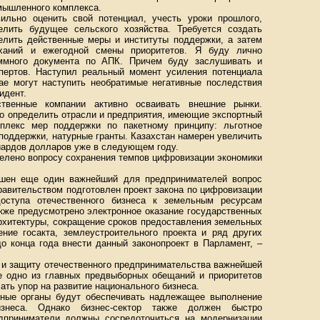
омышленного комплекса.
ильно оценить свой потенциал, учесть уроки прошлого,
лить будущее сельского хозяйства. Требуется создать
елить действенные меры и институты поддержки, а затем
ханий и ежегодной смены приоритетов. Я буду лично
аммного документа по АПК. Причем буду заслушивать и
спертов. Наступил реальный момент усиления потенциала
чае могут наступить необратимые негативные последствия
идент.
твенные компании активно осваивать внешние рынки.
о определить отрасли и предприятия, имеющие экспортный
мплекс мер поддержки по пакетному принципу: льготное
поддержки, натурные гранты. Казахстан намерен увеличить
иардов долларов уже в следующем году.
елено вопросу сохранения темпов цифровизации экономики
шен еще один важнейший для предпринимателей вопрос
равительством подготовлен проект закона по цифровизации
ступа отечественного бизнеса к земельным ресурсам
акже предусмотрено электронное оказание государственных
рхитектуры, сокращение сроков предоставления земельных
ение госакта, землеустроительного проекта и ряд других
о конца года внести данный законопроект в Парламент, –
 и защиту отечественного предпринимательства важнейшей
же одно из главных предвыборных обещаний и приоритетов
ать упор на развитие национального бизнеса.
нные органы будут обеспечивать надлежащее выполнение
знеса. Однако бизнес-сектор также должен быстро
дприниматели должны сосредоточиться на модернизации