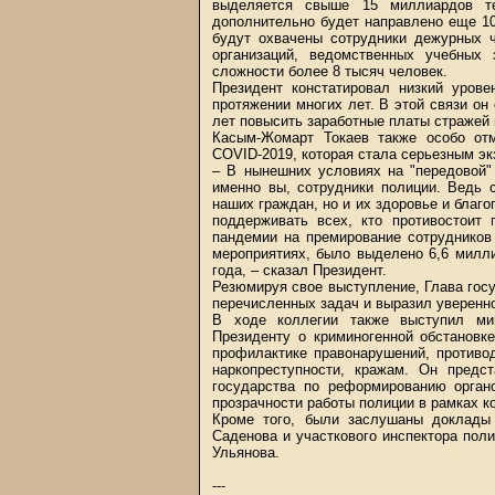
выделяется свыше 15 миллиардов т
дополнительно будет направлено еще 10
будут охвачены сотрудники дежурных ч
организаций, ведомственных учебных
сложности более 8 тысяч человек.
Президент констатировал низкий уров
протяжении многих лет. В этой связи он
лет повысить заработные платы стражей 
Касым-Жомарт Токаев также особо от
COVID-2019, которая стала серьезным эк
– В нынешних условиях на "передовой"
именно вы, сотрудники полиции. Ведь 
наших граждан, но и их здоровье и благо
поддерживать всех, кто противостоит
пандемии на премирование сотрудников
мероприятиях, было выделено 6,6 милл
года, – сказал Президент.
Резюмируя свое выступление, Глава гос
перечисленных задач и выразил уверенно
В ходе коллегии также выступил ми
Президенту о криминогенной обстановк
профилактике правонарушений, противо
наркопреступности, кражам. Он пред
государства по реформированию орган
прозрачности работы полиции в рамках к
Кроме того, были заслушаны доклады
Саденова и участкового инспектора пол
Ульянова.
---