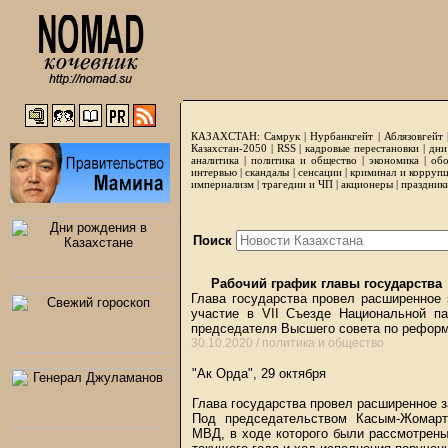
КАЗАХСТАН:
Самрук
|
Нурбанкгейт
|
Аблязовгейт
Казахстан-2050 |
RSS
|
кадровые перестановки
|
дни
аналитика
|
политика и общество
|
экономика
|
обо
интервью
|
скандалы
|
сенсации
|
криминал и корруп
империализм
|
трагедии и ЧП
|
акционеры
|
праздник
Поиск
Рабочий график главы государства
Глава государства провел расширенное 
участие в VII Съезде Национальной па
председателя Высшего совета по рефор
30.10.2020 /
политика и общество
"Ак Орда", 29 октября
Глава государства провел расширенное з
Под председательством Касым-Жомарт
МВД, в ходе которого были рассмотрены