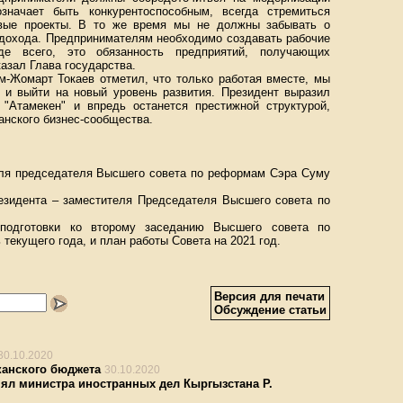
означает быть конкурентоспособным, всегда стремиться
овые проекты. В то же время мы не должны забывать о
 дохода. Предпринимателям необходимо создавать рабочие
е всего, это обязанность предприятий, получающих
азал Глава государства.
м-Жомарт Токаев отметил, что только работая вместе, мы
 и выйти на новый уровень развития. Президент выразил
 "Атамекен" и впредь останется престижной структурой,
анского бизнес-сообщества.
ля председателя Высшего совета по реформам Сэра Суму
резидента – заместителя Председателя Высшего cовета по
подготовки ко второму заседанию Высшего совета по
текущего года, и план работы Совета на 2021 год.
Версия для печати
Обсуждение статьи
30.10.2020
канского бюджета
30.10.2020
ял министра иностранных дел Кыргызстана Р.