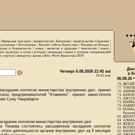
|
Январская трагедия
|
правительство Бектенова
|
правительство Смаилова
|
 рождения
|
бестселлеры
|
Каталог сайтов Казахстана
|
Реклама на Номаде
|
рона и безопасность
|
семья
|
экология и здоровье
|
творчество
|
юмор
|
ция
|
культура и спорт
|
история
|
календарь
|
наука и техника
|
американский
и
|
опросы
|
анекдоты
|
архив сайта
|
Фото Казахстан-2050
Дни
Четверг 6.08.2026 21:42 ast
в К
19:42 msk
06.08.26 
79.
ЯКУШЕ
77.
ТОКУШЕ
заседание коллегии министерства внутренних дел, принял
76.
АКИМБЕ
латы предпринимателей "Атамекен", принял заместителя
74.
КАМЗЕБ
73.
ДЖУТАБ
мам Суму Чакрабарти
73.
ШАЙМА
70.
НАБИЕВ
70.
РАХМА
Рахмати
65.
КИЗАТО
64.
АЛЬМА
аседание коллегии министерства внутренних дел
63.
ЖЕКСЕМ
а Токаева состоялось расширенное заседание коллегии
63.
ИСЕНЕЕ
 итоги деятельности органов внутренних дел за 9 месяцев
62.
БАЕКЕН
60.
ДЖУМА