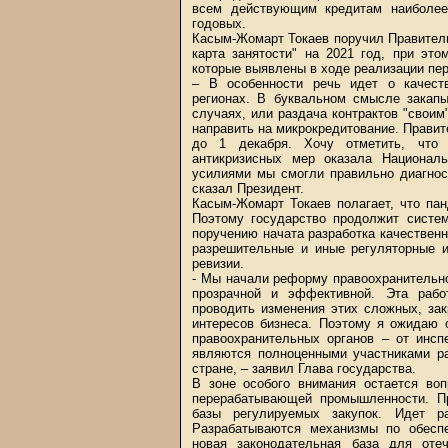
всем действующим кредитам наиболе
годовых.
Касым-Жомарт Токаев поручил Правител
карта занятости" на 2021 год, при эт
которые выявлены в ходе реализации пер
– В особенности речь идет о качест
регионах. В буквальном смысле закапы
случаях, или раздача контрактов "свои
направить на микрокредитование. Прави
до 1 декабря. Хочу отметить, что 
антикризисных мер оказала Национал
усилиями мы смогли правильно диагнос
сказал Президент.
Касым-Жомарт Токаев полагает, что па
Поэтому государство продолжит систем
поручению начата разработка качественн
разрешительные и иные регуляторные и
ревизии.
- Мы начали реформу правоохранительн
прозрачной и эффективной. Эта рабо
проводить изменения этих сложных, за
интересов бизнеса. Поэтому я ожидаю 
правоохранительных органов – от инсп
являются полноценными участниками ра
стране, – заявил Глава государства.
В зоне особого внимания остается воп
перерабатывающей промышленности. Пр
базы регулируемых закупок. Идет ра
Разрабатываются механизмы по обесп
новая законодательная база для отеч