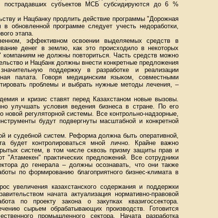
е пострадавших субъектов МСБ субсидируются до 6 %
ьству и Нацбанку продлить действие программы "Дорожная
ом в обновленной программе следует учесть недоработки,
вого этапа.
венном, эффективном освоении выделяемых средств в
вание денег в землю, как это происходило в некоторых
м" компаниям не должны повториться. Часть средств можно
тельство и Нацбанк должны внести конкретные предложения
значительную поддержку в разработке и реализации
ьная палата. Говоря медицинским языком, совместными
тировать проблемы и выбрать нужные методы лечения, –
ндемия и кризис ставят перед Казахстаном новые вызовы.
но улучшать условия ведения бизнеса в стране. По его
о новой регуляторной системы. Все контрольно-надзорные,
нструменты будут подвергнуты масштабной и конкретной
ой и судебной систем. Реформа должна быть оперативной,
та будет контролироваться мной лично. Крайне важно
крытых систем, в том числе сквозь призму защиты прав и
от "Атамекен" практических предложений. Все сотрудники
ектора до генерала – должны осознавать, что они также
боты по формированию благоприятного бизнес-климата в
рос увеличения казахстанского содержания и поддержки
авительством начата актуализация нормативно-правовой
бота по проекту закона о закупках квазигоссектора.
ечению сырьем обрабатывающих производств. Готовится
ественного промышленного сектора. Начата разработка