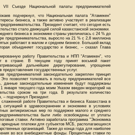
в VII Съезде Национальной палаты предпринимателей
каев подчеркнул, что Национальная палата "Атамекен"
тересы бизнеса, а также активно участвует в реализации
предпринимательства. Президент считает, что сегодня есть
ательство стало движущей силой казахстанской экономики.
реднего бизнеса в экономике страны увеличилась с 24 % до
ре предпринимательства, выросло на 21 % с 2,8 миллиона
нятых работают в малом и среднем бизнесе. Большой вклад
торая объединяет государство и бизнес, – сказал Глава
ированную работу Правительства и НПП "Атамекен", что
мат в стране. В текущем году принят восьмой пакет
матривающий дальнейшее дерегулирование, упрощение
в предоставления государственных услуг.
в предпринимателей законодательно закреплен принцип
. Это позволяет толковать в пользу предпринимателей все
ь, данные законодательные изменения будут поддержаны
 1 января текущего года моим Указом введен мораторий на
ельства сроком на три года. В результате количество
з, – подчеркнул Президент.
я слаженной работе Правительства и бизнеса Казахстана в
д ситуацией в здравоохранении и экономике в условиях
тных антикризисных мер по поддержке малого и среднего
предпринимательства были либо освобождены от уплаты
логовые ставки. Активно заработала программа "Экономика
ны арендные платежи для субъектов МСБ, располагающихся
арственных организаций. Также до конца года для наиболее
ления во все внебюджетные фонды. Процентные ставки по