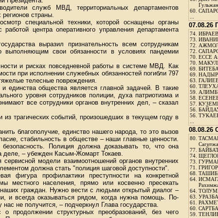
ий Президента.
Гульжа
водители служб МВД, территориальных департаментов
60.
САПАРО
 регионов страны.
...
осмотр специальной техники, которой оснащены органы
07.08.26
с работой центра оперативного управления департамента
74.
ИБРАЕВ
73.
ИВАНИЩ
государства выразил признательность всем сотрудникам
72.
АЖМОЛ
но выполняющим свои обязанности в условиях пандемии
72.
САПАРО
70.
ЕССЕ А
70.
МАКУЛБ
ности и рисках повседневной работы в системе МВД. Как
69.
БИТЕБА
мости при исполнении служебных обязанностей погибли 797
69.
НАДЫРБ
 тяжелые телесные повреждения.
63.
ГАЛИЕВ
60.
ТЛЕУХА
 и единства общества является главной задачей. В такие
59.
АЛИМБЕ
ального уровня сотрудников полиции, духа патриотизма и
58.
ЕСЕНЕЕ
онимают все сотрудники органов внутренних дел, – сказал
57.
КУЗЕМБ
56.
БАЙДАУ
56.
ТУКАЕВ
и из трагических событий, произошедших в текущем году в
...
08.08.26
нить благополучие, единство нашего народа, то это вызов
ласие, стабильность в обществе – наши главные ценности.
80.
ТАСМА
Сагитж
безопасность. Полиция должна доказывать то, что она
77.
БАЙБАТ
на деле, – убежден Касым-Жомарт Токаев.
74.
ЩЕГЛО
я сервисной модели взаимоотношений органов внутренних
73.
ГУРМА
лементом должна стать "полиция шаговой доступности".
71.
ГРИГОР
68.
ТАШИБ
вая фигура профилактики преступности на конкретной
64.
ИСМАГ
емы местного населения, прямо или косвенно пресекать
Рахимж
 наших граждан. Нужно вести с людьми открытый диалог –
64.
ТОЛУМБ
ии, и всегда оказываться рядом, когда нужна помощь. По-
63.
УРАЗБА
61.
РАХМЕТ
 нас не получится, – подчеркнул Глава государства.
60.
САРТБА
 о продолжении структурных преобразований, без чего
59.
ТЕНЛИ