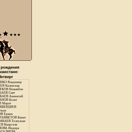
 рождения
азахстане:
Четверг
НКО Владимир
В Калиаскар
КОВ Назымбек
АЕВ Саят
АЕВ Аманатай
НОВ Болат
 Марат
НБЕРДИЕВ
льда
В Ермек
ГАМБЕТОВ Канат
БАЕВ Толеужан
В Каиргали
ОВА Индира
ГАЛИЕВА