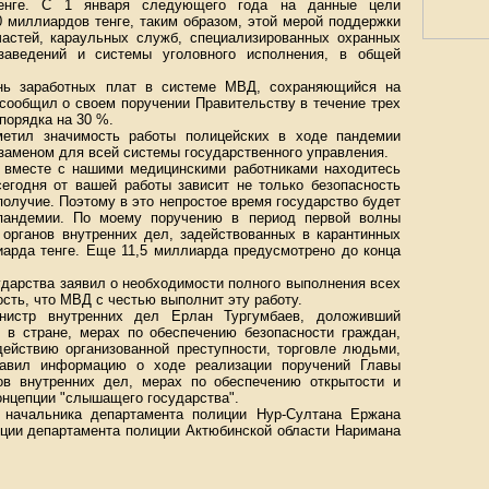
енге. С 1 января следующего года на данные цели
 миллиардов тенге, таким образом, этой мерой поддержки
астей, караульных служб, специализированных охранных
 заведений и системы уголовного исполнения, в общей
ень заработных плат в системе МВД, сохраняющийся на
 сообщил о своем поручении Правительству в течение трех
порядка на 30 %.
метил значимость работы полицейских в ходе пандемии
заменом для всей системы государственного управления.
 вместе с нашими медицинскими работниками находитесь
сегодня от вашей работы зависит не только безопасность
получие. Поэтому в это непростое время государство будет
 пандемии. По моему поручению в период первой волны
 органов внутренних дел, задействованных в карантинных
иарда тенге. Еще 11,5 миллиарда предусмотрено до конца
ударства заявил о необходимости полного выполнения всех
сть, что МВД с честью выполнит эту работу.
нистр внутренних дел Ерлан Тургумбаев, доложивший
е в стране, мерах по обеспечению безопасности граждан,
действию организованной преступности, торговле людьми,
ставил информацию о ходе реализации поручений Главы
ов внутренних дел, мерах по обеспечению открытости и
онцепции "слышащего государства".
 начальника департамента полиции Нур-Султана Ержана
иции департамента полиции Актюбинской области Наримана