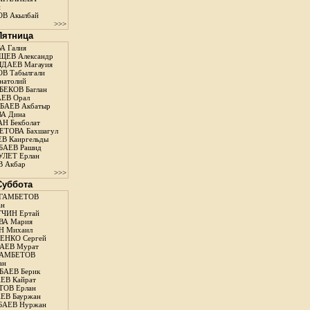
н
В Акылбай
>>>
 Пятница
А Галия
ЕВ Александр
ДАЕВ Магауия
В Табылгали
натолий
ЕКОВ Баглан
ЕВ Орал
АЕВ Акбатыр
А Дина
Н Бекболат
ТОВА Бахшагул
В Каиргельды
АЕВ Рашид
ЛЕТ Ерлан
 Акбар
>>>
 Суббота
ГАМБЕТОВ
ан
ЧИН Ертай
ВА Мария
Н Михаил
ЕНКО Сергей
АЕВ Мурат
АМБЕТОВ
ан
АЕВ Берик
ЕВ Кайрат
ОВ Ерлан
ЕВ Бауржан
БАЕВ Нуржан