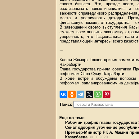
своего бизнеса. Это, прежде всего, 
реализовывать новые инициативы и н
важности справедливого распределения
места и увеличивать доходы. Прежд
финансовую помощь от государства, – ск
В завершении своего выступления Касы
сможем восстановить экономику страны
уверенность, что Национальная палата
представляющей интересы всего казахст
---
Касым-Жомарт Токаев принял заместите
Чакрабарти
Глава государства принял советника П
реформам Сэра Суму Чакрабарти.
В ходе встречи обсуждены вопросы 
реформам, запланированному на декабрь 
Поиск
Еще по теме
Рабочий график главы государства
Сенат одобрил уточнение республи
Премьер-Министр РК А. Мамин прин
Казакбаева
30.10.2020