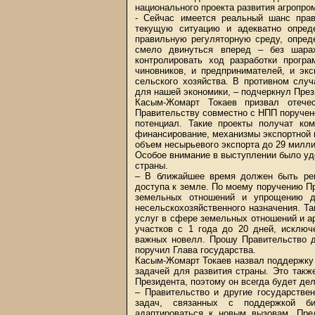
национального проекта развития агропр
- Сейчас имеется реальный шанс прав
текущую ситуацию и адекватно опреде
правильную регуляторную среду, опред
смело двинуться вперед – без шара
контролировать ход разработки прогр
чиновников, и предпринимателей, и эк
сельского хозяйства. В противном слу
для нашей экономики, – подчеркнул През
Касым-Жомарт Токаев призвал отечес
Правительству совместно с НПП поручен
потенциал. Такие проекты получат ко
финансирование, механизмы экспортной 
объем несырьевого экспорта до 29 милл
Особое внимание в выступлении было уд
страны.
– В ближайшее время должен быть ре
доступа к земле. По моему поручению П
земельных отношений и упрощению до
несельскохозяйственного назначения. Т
услуг в сфере земельных отношений и а
участков с 1 года до 20 дней, исключ
важных новелл. Прошу Правительство д
поручил Глава государства.
Касым-Жомарт Токаев назвал поддержку
задачей для развития страны. Это так
Президента, поэтому он всегда будет дел
– Правительство и другие государстве
задач, связанных с поддержкой би
адаптироваться к новым вызовам. Пре