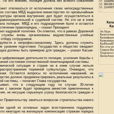
. По его мнению, полиция должна без всякого сожаления
57.
АШИРБЕ
.
53.
ЯКОВЕН
52.
ДАМИТ
может отвлекаться от исполнения своих непосредственных
...
– из состава МВД выделено министерство по чрезвычайным
руктуры органов внутренних дел будет осуществляться в
авоохранительной и судебной систем. Но это ни в коем
Ката
ала полиции. МВД и его подразделения были и остаются
Ка
спечении правопорядка, – сказал Президент.
ил кадровой политике. Он отметил, что в рамках Дорожной
Ак Орда
Казахтелек
 службы вновь организованы ведомственные учебные
Казинформ
 отбору сотрудников.
Казкоммер
рубости и непрофессионализму. Здесь должны служить
КазМунайГ
м уровнем подготовки. Государство и общество ожидают
Кто есть кт
Самрук-Ка
ядка должны быть примером для граждан, – указал Касым-
Tengrinews
ЦентрАзия
и цифровизации деятельности полиции, усиления борьбы с
шения состояния отечественной пенитенциарной системы.
омической ситуации в стране ни в коем случае нельзя
распространения тюремной субкультуры. Очевидно, что
чная. Остаются вопросы по исполнению наказаний, не
ерство должно продемонстрировать реальные результаты в
й системы, – полагает Глава государства.
ъявил, что в следующем году по случаю 30-летия
вии с законом будет проведена амнистия привлеченных к
ния, не несущие серьезную угрозу безопасности граждан и
ил Правительству заняться вопросом строительства нового
.
стве одной из основных задач всестороннюю поддержку
, что ежегодно на жилищную компенсацию стражам порядка