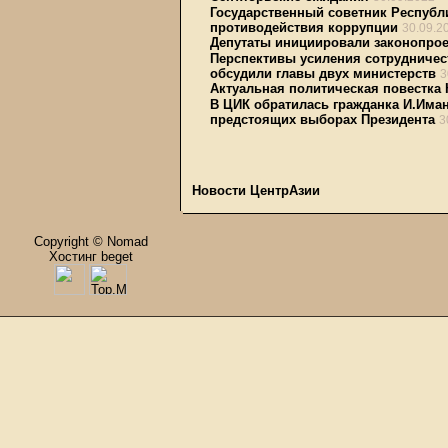
Государственный советник Республ
противодействия коррупции
30.09.2
Депутаты инициировали законопрое
Перспективы усиления сотрудничес
обсудили главы двух министерств
3
Актуальная политическая повестка 
В ЦИК обратилась гражданка И.Има
предстоящих выборах Президента
3
Новости ЦентрАзии
Copyright © Nomad
Хостинг beget