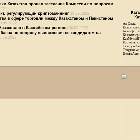
ики Казахстан провел заседание Комиссии по вопросам
022
Ката
кт, регулирующий криптомайнинг
30.09.2022
Ка
тва в сфере торговли между Казахстаном и Пакистаном
0.09.2022
Ак Орда
Казахстана в Каспийском регионе
Казахтелек
30.09.2022
Казинформ
нбаева по вопросу выдвижения ее кандидатом на
Казкоммер
0.09.2022
КазМунайГ
Кто есть кт
Самрук-Ка
Tengrinews
ЦентрАзия