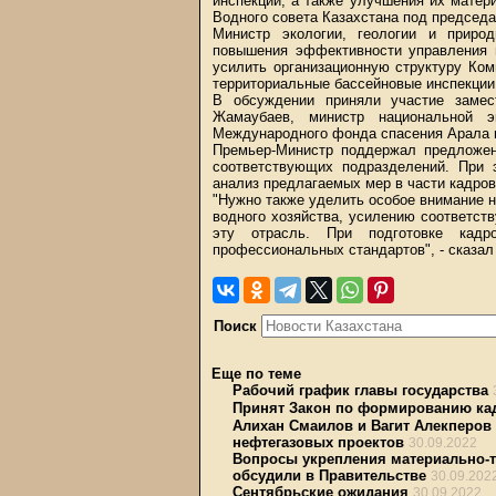
инспекций, а также улучшения их матер
Водного совета Казахстана под председ
Министр экологии, геологии и приро
повышения эффективности управления 
усилить организационную структуру Ком
территориальные бассейновые инспекции
В обсуждении приняли участие замес
Жамаубаев, министр национальной э
Международного фонда спасения Арала 
Премьер-Министр поддержал предложен
соответствующих подразделений. При 
анализ предлагаемых мер в части кадров
"Нужно также уделить особое внимание н
водного хозяйства, усилению соответст
эту отрасль. При подготовке кад
профессиональных стандартов", - сказа
Поиск
Еще по теме
Рабочий график главы государства
Принят Закон по формированию кад
Алихан Смаилов и Вагит Алекперов
нефтегазовых проектов
30.09.2022
Вопросы укрепления материально-т
обсудили в Правительстве
30.09.202
Сентябрьские ожидания
30.09.2022