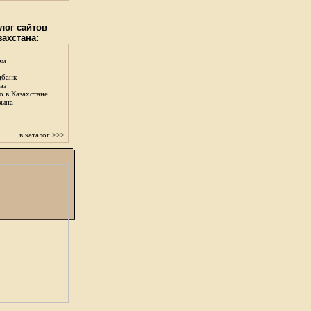
лог сайтов
захстана:
ом
цбанк
аз
о в Казахстане
зына
в каталог >>>