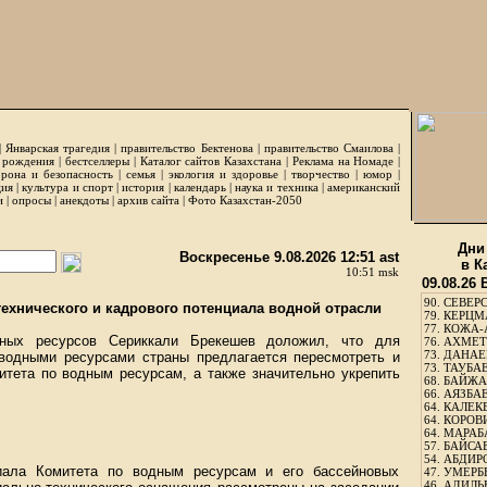
|
Январская трагедия
|
правительство Бектенова
|
правительство Смаилова
|
 рождения
|
бестселлеры
|
Каталог сайтов Казахстана
|
Реклама на Номаде
|
рона и безопасность
|
семья
|
экология и здоровье
|
творчество
|
юмор
|
ция
|
культура и спорт
|
история
|
календарь
|
наука и техника
|
американский
и
|
опросы
|
анекдоты
|
архив сайта
|
Фото Казахстан-2050
Дни
Воскресенье 9.08.2026 12:51 ast
в К
10:51 msk
09.08.26
90.
СЕВЕРС
ехнического и кадрового потенциала водной отрасли
79.
КЕРЦМ
77.
КОЖА-
дных ресурсов Сериккали Брекешев доложил, что для
76.
АХМЕТО
73.
ДАНАЕВ
водными ресурсами страны предлагается пересмотреть и
73.
ТАУБАЕ
итета по водным ресурсам, а также значительно укрепить
68.
БАЙЖА
66.
АЯЗБАЕ
64.
КАЛЕК
64.
КОРОВИ
64.
МАРАБ
57.
БАЙСАБ
54.
АБДИРО
циала Комитета по водным ресурсам и его бассейновых
47.
УМЕРБЕ
46.
АДИЛЬБ