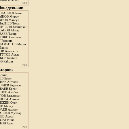
>>>
 Понедельник
ГАЛИЕВ Болат
ЫНОВ Мурат
НОВ Максут
АЛИЕВ Токан
ЛЕТУЛЫ Мейирхан
ХАНОВ Айдар
АЕВ Такир
ЕНКО Светлана
 Розанна
ГАМБЕТОВ Марат
Вадим
ОВ Аманжол
ГУТОВ Аскар
ОВ Бейбит
В Кайрат
>>>
 Вторник
еонид
В Бекет
ИЕВ Айтжан
ЛИЕВ Бауржан
АЕВ Ерлан
НОВ Алибек
ОВ Бауыржан
ЛОВА Алмаш
СКИЙ Олег
В Махсут
АЕВ Азамат
АЛИЕВ Мухтар
ЕВ Арман
ОВА Инна
ТОВ Асан
>>>