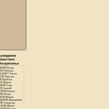
 рождения
азахстане:
 Воскресенье
КИЙ Игорь
АН Михаил
АХМЕТ Хасен
В Абдулла
 Нарбота
В Максет
НОВ Улан
В Сматай
ЕНОВ Ержан
Н Игорь
АЕВ Жакып
ЫРОВ Жаркынбек
В Темирхан
КОВ Жанат
АЕВ Нурлан