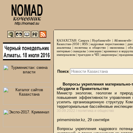
КАЗАХСТАН:
Самрук
|
Нурбанкгейт
|
Аблязовгейт
Казахстан-2050 |
RSS
|
кадровые перестановки
|
дни
аналитика
|
политика и общество
|
экономика
|
обо
интервью
|
скандалы
|
сенсации
|
криминал и корруп
империализм
|
трагедии и ЧП
|
акционеры
|
праздник
Поиск
Вопросы укрепления материально-т
обсудили в Правительстве
Министр экологии, геологии и приро
повышения эффективности управления 
усилить организационную структуру Ком
территориальные бассейновые инспекции
30.09.2022 /
политика и общество
primeminister.kz, 29 сентября
Вопросы укрепления кадрового потен