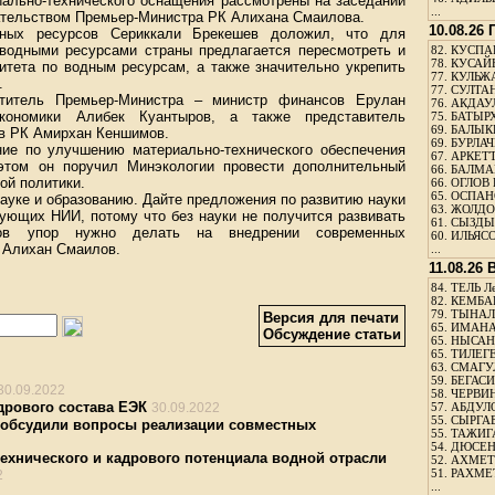
иально-технического оснащения рассмотрены на заседании
...
ательством Премьер-Министра РК Алихана Смаилова.
10.08.26
дных ресурсов Сериккали Брекешев доложил, что для
водными ресурсами страны предлагается пересмотреть и
82.
КУСПАН
78.
КУСАЙ
итета по водным ресурсам, а также значительно укрепить
77.
КУЛЬЖА
.
77.
СУЛТАН
титель Премьер-Министра – министр финансов Ерулан
76.
АКДАУ
кономики Алибек Куантыров, а также представитель
75.
БАТЫР
69.
БАЛЫКБ
в РК Амирхан Кеншимов.
69.
БУРЛАЧ
ие по улучшению материально-технического обеспечения
67.
АРКЕТТ
этом он поручил Минэкологии провести дополнительный
66.
БАЛМА
ой политики.
66.
ОГЛОВ 
65.
ОСПАН
ауке и образованию. Дайте предложения по развитию науки
63.
ЖОЛДО
вующих НИИ, потому что без науки не получится развивать
61.
СЫЗДЫК
ров упор нужно делать на внедрении современных
60.
ИЛЬЯСО
л Алихан Смаилов.
...
11.08.26
84.
ТЕЛЬ Л
82.
КЕМБАЕ
79.
ТЫНАЛ
Версия для печати
65.
ИМАНА
Обсуждение статьи
65.
НЫСАНБ
65.
ТИЛЕГЕ
63.
СМАГУЛ
59.
БЕГАСИ
30.09.2022
58.
ЧЕРВИН
рового состава ЕЭК
30.09.2022
57.
АБДУЛО
55.
СЫРГАБ
 обсудили вопросы реализации совместных
55.
ТАЖИГ
54.
ДЮСЕН
ехнического и кадрового потенциала водной отрасли
52.
АХМЕТ
51.
РАХМЕ
2
...