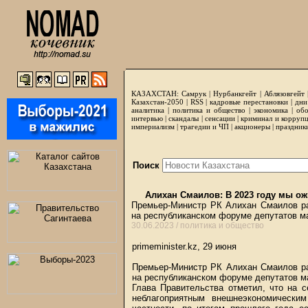
КАЗАХСТАН:
Самрук
|
Нурбанкгейт
|
Аблязовгейт
Казахстан-2050 |
RSS
|
кадровые перестановки
|
дни
аналитика
|
политика и общество
|
экономика
|
обо
интервью
|
скандалы
|
сенсации
|
криминал и корруп
империализм
|
трагедии и ЧП
|
акционеры
|
праздник
Поиск
Алихан Смаилов: В 2023 году мы ож
Премьер-Министр РК Алихан Смаилов рас
на республиканском форуме депутатов м
30.06.2023 /
политика и общество
primeminister.kz, 29 июня
Премьер-Министр РК Алихан Смаилов ра
на республиканском форуме депутатов м
Глава Правительства отметил, что на 
неблагоприятным внешнеэкономически