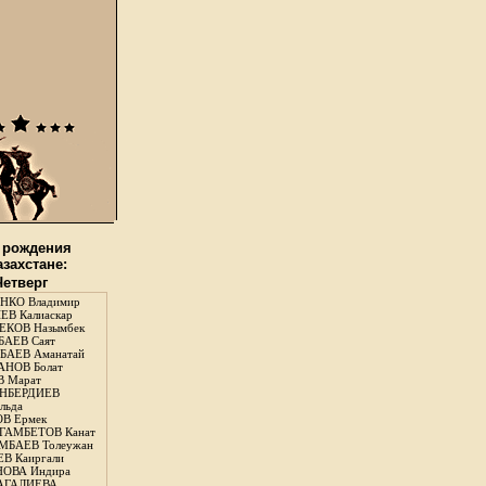
 рождения
азахстане:
Четверг
НКО Владимир
В Калиаскар
КОВ Назымбек
АЕВ Саят
АЕВ Аманатай
НОВ Болат
 Марат
НБЕРДИЕВ
льда
В Ермек
ГАМБЕТОВ Канат
БАЕВ Толеужан
В Каиргали
ОВА Индира
ГАЛИЕВА