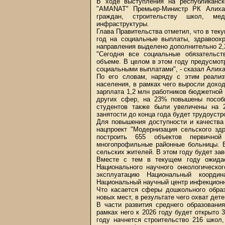
В ходе выступления на республиканс
"AMANAT" Премьер-Министр РК Алиха
граждан, строительству школ, ме
инфраструктуры.
Глава Правительства отметил, что в тек
год на социальные выплаты, здравоохр
направления выделено дополнительно 2,2
"Сегодня все социальные обязательс
объеме. В целом в этом году предусмот
социальными выплатами", - сказал Алих
По его словам, наряду с этим реализ
населения, в рамках чего выросли дохо
зарплата 1,2 млн работников бюджетной
других сфер, на 23% повышены пособи
студентов также были увеличены на 
занятости до конца года будет трудоустр
Для повышения доступности и качества
нацпроект "Модернизация сельского зд
построить 655 объектов первичной
многопрофильные районные больницы. В
сельских жителей. В этом году будет за
Вместе с тем в текущем году ожидает
Национального научного онкологическо
эксплуатацию Национальный коорди
Национальный научный центр инфекцион
Что касается сферы дошкольного образ
новых мест, в результате чего охват дете
В части развития среднего образовани
рамках него к 2026 году будет открыто 
году начнется строительство 216 школ