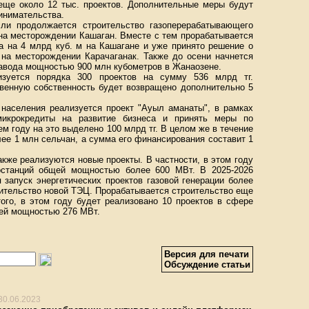
 еще около 12 тыс. проектов. Дополнительные меры будут
инимательства.
сли продолжается строительство газоперерабатывающего
на месторождении Кашаган. Вместе с тем прорабатывается
а на 4 млрд куб. м на Кашагане и уже принято решение о
 на месторождении Карачаганак. Также до осени начнется
авода мощностью 900 млн кубометров в Жанаозене.
зуется порядка 300 проектов на сумму 536 млрд тг.
твенную собственность будет возвращено дополнительно 5
 населения реализуется проект "Ауыл аманаты", в рамках
 микрокредиты на развитие бизнеса и принять меры по
м году на это выделено 100 млрд тг. В целом же в течение
лее 1 млн сельчан, а сумма его финансирования составит 1
акже реализуются новые проекты. В частности, в этом году
останций общей мощностью более 600 МВт. В 2025-2026
 запуск энергетических проектов газовой генерации более
оительство новой ТЭЦ. Прорабатывается строительство еще
ого, в этом году будет реализовано 10 проектов в сфере
ей мощностью 276 МВт.
Версия для печати
Обсуждение статьи
30.06.2023