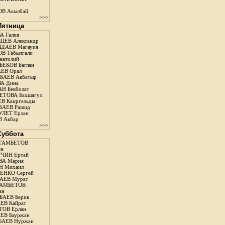
н
В Акылбай
>>>
 Пятница
А Галия
ЕВ Александр
ДАЕВ Магауия
В Табылгали
натолий
ЕКОВ Баглан
ЕВ Орал
АЕВ Акбатыр
А Дина
Н Бекболат
ТОВА Бахшагул
В Каиргельды
АЕВ Рашид
ЛЕТ Ерлан
 Акбар
>>>
 Суббота
ГАМБЕТОВ
ан
ЧИН Ертай
ВА Мария
Н Михаил
ЕНКО Сергей
АЕВ Мурат
АМБЕТОВ
ан
АЕВ Берик
ЕВ Кайрат
ОВ Ерлан
ЕВ Бауржан
БАЕВ Нуржан