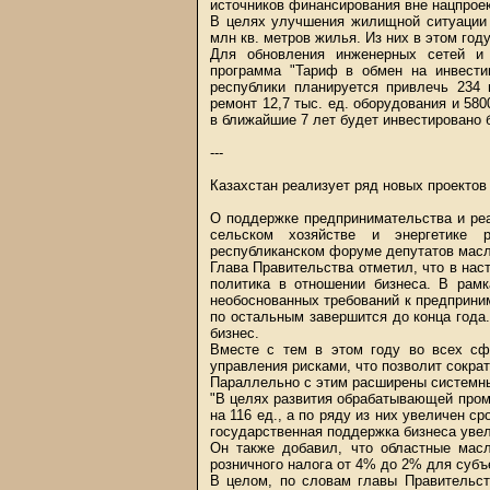
источников финансирования вне нацпроек
В целях улучшения жилищной ситуации к
млн кв. метров жилья. Из них в этом году
Для обновления инженерных сетей и 
программа "Тариф в обмен на инвести
республики планируется привлечь 234 
ремонт 12,7 тыс. ед. оборудования и 5
в ближайшие 7 лет будет инвестировано б
---
Казахстан реализует ряд новых проектов
О поддержке предпринимательства и ре
сельском хозяйстве и энергетике 
республиканском форуме депутатов масл
Глава Правительства отметил, что в нас
политика в отношении бизнеса. В рам
необоснованных требований к предприним
по остальным завершится до конца года.
бизнес.
Вместе с тем в этом году во всех сф
управления рисками, что позволит сократ
Параллельно с этим расширены системны
"В целях развития обрабатывающей про
на 116 ед., а по ряду из них увеличен с
государственная поддержка бизнеса увел
Он также добавил, что областные масл
розничного налога от 4% до 2% для суб
В целом, по словам главы Правительст