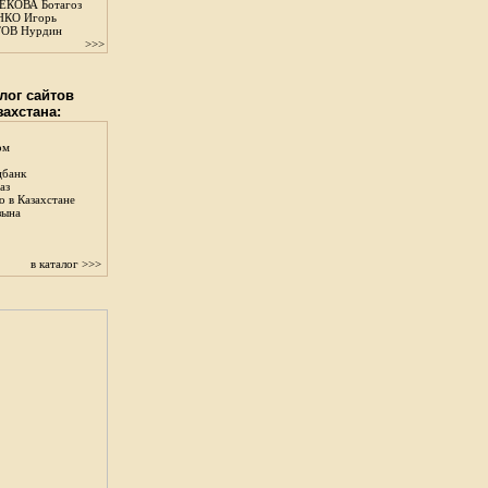
КОВА Ботагоз
КО Игорь
ОВ Нурдин
>>>
лог сайтов
захстана:
ом
цбанк
аз
о в Казахстане
зына
в каталог >>>