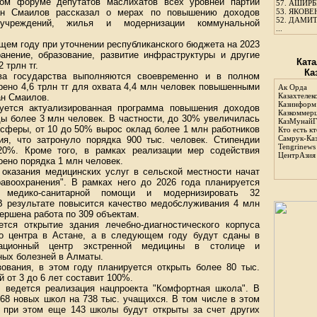
ком форуме депутатов маслихатов всех уровней партии
57.
АШИРБЕ
н Смаилов рассказал о мерах по повышению доходов
53.
ЯКОВЕН
52.
ДАМИТ
дучреждений, жилья и модернизации коммунальной
...
ущем году при уточнении республиканского бюджета на 2023
анение, образование, развитие инфраструктуры и другие
Ката
 трлн тг.
Ка
тва государства выполняются своевременно и в полном
рено 4,6 трлн тг для охвата 4,4 млн человек повышенными
Ак Орда
Казахтелек
ан Смаилов.
Казинформ
уется актуализированная программа повышения доходов
Казкоммер
ды более 3 млн человек. В частности, до 30% увеличилась
КазМунайГ
 сферы, от 10 до 50% вырос оклад более 1 млн работников
Кто есть кт
Самрук-Ка
я, что затронуло порядка 900 тыс. человек. Стипендии
Tengrinews
20%. Кроме того, в рамках реализации мер содействия
ЦентрАзия
оено порядка 1 млн человек.
 оказания медицинских услуг в сельской местности начат
равоохранения". В рамках него до 2026 года планируется
 медико-санитарной помощи и модернизировать 32
 результате повысится качество медобслуживания 4 млн
вершена работа по 309 объектам.
ся открытие здания лечебно-диагностического корпуса
го центра в Астане, а в следующем году будут сданы в
национный центр экстренной медицины в столице и
ных болезней в Алматы.
ования, в этом году планируется открыть более 80 тыс.
й от 3 до 6 лет составит 100%.
я ведется реализация нацпроекта "Комфортная школа". В
368 новых школ на 738 тыс. учащихся. В том числе в этом
, при этом еще 143 школы будут открыты за счет других