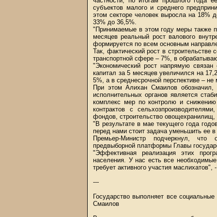
частности, по итогам прошлого года е
субъектов малого и среднего предприн
этом секторе человек выросла на 18% д
33% до 36,5%.
"Принимаемые в этом году меры также п
месяцев реальный рост валового внутр
формируется по всем основным направле
Так, фактический рост в строительстве с
транспортной сфере – 7%, в обрабатыва
"Экономический рост напрямую связан 
капитал за 5 месяцев увеличился на 17,
5%, а в среднесрочной перспективе – не
При этом Алихан Смаилов обозначил, 
исполнительных органов является стаби
комплекс мер по контролю и снижени
контрактов с сельхозпроизводителями
фондов, строительство овощехранилищ, а
"В результате в мае текущего года год
перед нами стоит задача уменьшить ее в д
Премьер-Министр подчеркнул, что 
предвыборной платформы Главы государ
"Эффективная реализация этих прогр
населения. У нас есть все необходимы
требует активного участия маслихатов", 
---
Государство выполняет все социальные
Смаилов