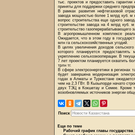
тыс. проектов и предоставить гарантии
приняты для поддержки среднего предпр
В рамках развития нефтегазовой отра
завода мощностью более 1 млрд куб. м 
вопрос строительства еще одного завод
строительстве завода на 4 млрд куб. м
строительство газоперерабатывающего з
В агропромышленном комплексе реали
Ожидается, что в этом году в государс
млн га сельскохозяйственных угодий.
В целях увеличения доходов сельского
которого планируется предоставлять
укреплению сельхозкооперации. В текуще
7 лет проектом планируется охватить бо
трлн тг.
В сфере электроэнергетики в регионах т
будет завершена модернизация электр
годах в Алматы и Туркестане ожидается
чем на 2,3 ГВт. В Кызылорде начато стр
двух ТЭЦ в Кокшетау и Семее. Кроме т
возобновляемых источников энергии общ
Поиск
Еще по теме
Рабочий график главы государства