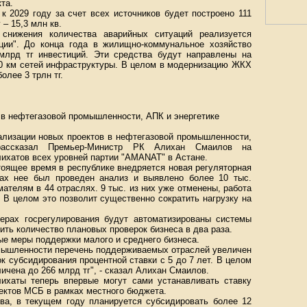
та.
 2029 году за счет всех источников будет построено 111
 – 15,3 млн кв.
снижения количества аварийных ситуаций реализуется
ции". До конца года в жилищно-коммунальное хозяйство
млрд тг инвестиций. Эти средства будут направлены на
800 км сетей инфраструктуры. В целом в модернизацию ЖКХ
олее 3 трлн тг.
 в нефтегазовой промышленности, АПК и энергетике
ализации новых проектов в нефтегазовой промышленности,
рассказал Премьер-Министр РК Алихан Смаилов на
ихатов всех уровней партии "AMANAT" в Астане.
тоящее время в республике внедряется новая регуляторная
ках нее был проведен анализ и выявлено более 10 тыс.
ателям в 44 отраслях. 9 тыс. из них уже отменены, работа
 В целом это позволит существенно сократить нагрузку на
ерах госрегулирования будут автоматизированы системы
ить количество плановых проверок бизнеса в два раза.
е меры поддержки малого и среднего бизнеса.
мышленности перечень поддерживаемых отраслей увеличен
рок субсидирования процентной ставки с 5 до 7 лет. В целом
ичена до 266 млрд тг", - сказал Алихан Смаилов.
ихаты теперь впервые могут сами устанавливать ставку
ъектов МСБ в рамках местного бюджета.
ва, в текущем году планируется субсидировать более 12