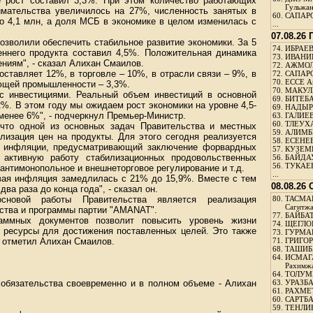
е рост составил 3,3%. При этом количество работающих
Гульжа
имательства увеличилось на 27%, численность занятых в
60.
САПАРО
о 4,1 млн, а доля МСБ в экономике в целом изменилась с
...
07.08.26
озволили обеспечить стабильное развитие экономики. За 5
74.
ИБРАЕВ
еннего продукта составил 4,5%. Положительная динамика
73.
ИВАНИЩ
ниям", - сказал Алихан Смаилов.
72.
АЖМОЛ
оставляет 12%, в торговле – 10%, в отрасли связи – 9%, в
72.
САПАРО
70.
ЕССЕ А
ющей промышленности – 3,3%.
70.
МАКУЛБ
с инвестициями. Реальный объем инвестиций в основной
69.
БИТЕБА
2%. В этом году мы ожидаем рост экономики на уровне 4,5-
69.
НАДЫРБ
 менее 6%", - подчеркнул Премьер-Министр.
63.
ГАЛИЕВ
60.
ТЛЕУХА
что одной из основных задач Правительства и местных
59.
АЛИМБЕ
лизация цен на продукты. Для этого сегодня реализуется
58.
ЕСЕНЕЕ
ю инфляции, предусматривающий заключение форвардных
57.
КУЗЕМБ
, активную работу стабилизационных продовольственных
56.
БАЙДАУ
56.
ТУКАЕВ
нтимонопольное и внешнеторговое регулирование и т.д.
...
овая инфляция замедлилась с 21% до 15,9%. Вместе с тем
08.08.26
ва раза до конца года", - сказал он.
основой работы Правительства является реализация
80.
ТАСМА
Сагитж
ства и программы партии "AMANAT".
77.
БАЙБАТ
аммных документов позволит повысить уровень жизни
74.
ЩЕГЛО
е ресурсы для достижения поставленных целей. Это также
73.
ГУРМА
- отметил Алихан Смаилов.
71.
ГРИГОР
68.
ТАШИБ
64.
ИСМАГ
Рахимж
64.
ТОЛУМБ
 обязательства своевременно и в полном объеме - Алихан
63.
УРАЗБА
61.
РАХМЕТ
60.
САРТБА
59.
ТЕНЛИ