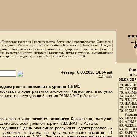
|
Январская трагедия
|
правительство Бектенова
|
правительство Смаилова
|
 рождения
|
бестселлеры
|
Каталог сайтов Казахстана
|
Реклама на Номаде
|
рона и безопасность
|
семья
|
экология и здоровье
|
творчество
|
юмор
|
ция
|
культура и спорт
|
история
|
календарь
|
наука и техника
|
американский
и
|
опросы
|
анекдоты
|
архив сайта
|
Фото Казахстан-2050
Дни
Четверг 6.08.2026 14:34 ast
в К
12:34 msk
06.08.26 
79.
ЯКУШЕ
идаем рост экономики на уровне 4,5-5%
77.
ТОКУШЕ
сказал о ходе развития экономики Казахстана, выступая
76.
АКИМБЕ
аслихатов всех уровней партии "AMANAT" в Астане
74.
КАМЗЕБ
73.
ДЖУТАБ
73.
ШАЙМА
70.
НАБИЕВ
70.
РАХМА
Рахмати
65.
КИЗАТО
ссказал о ходе развития экономики Казахстана, выступая
64.
АЛЬМА
аслихатов всех уровней партии "AMANAT" в Астане.
63.
ЖЕКСЕМ
сегодняшний день экономика республики адаптировалась к
63.
ИСЕНЕЕ
м условиям и вышла на путь устойчивого развития. В
62.
БАЕКЕН
60.
ДЖУМА