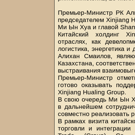
Премьер-Министр РК Ал
председателем Xinjiang Hu
Ми Ын Хуа и главой Shanx
Китайский холдинг Xi
отраслях, как девелопме
логистика, энергетика и 
Алихан Смаилов, являю
Казахстана, соответстве
выстраивания взаимовыг
Премьер-Министр отмет
готово оказывать подд
Xinjiang Hualing Group.
В свою очередь Ми Ын Х
в дальнейшем сотруднич
совместно реализовать р
В рамках визита китайс
торговли и интеграции Р