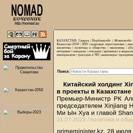
КАЗАХСТАН:
Самрук
|
Нурбанкгейт
|
Аблязовгейт
Казахстан-2050 |
RSS
|
кадровые перестановки
|
дни
аналитика
|
политика и общество
|
экономика
|
обо
интервью
|
скандалы
|
сенсации
|
криминал и корруп
империализм
|
трагедии и ЧП
|
акционеры
|
праздник
Поиск
Китайский холдинг Xin
в проекты в Казахстане
Премьер-Министр РК Ал
председателем Xinjiang Hu
Ми Ын Хуа и главой Shanx
31.07.2023 /
политика и общ
primeminister.kz, 28 июля