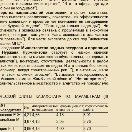
де всего в самом министерстве", "Это та сфера, где адм
о они ее ухудшают").
терства национальной экономики
, в целом, критичное:
ство пытается реализовать, показатель их эффективности
билие концепций и проектов нет понимания ни сегодняшней
 ее будущей модели", "Пока одни только надежды"). Но
ктивность в экономике связана с проблемами в экономике
анист, он играет, как умеет. Наша экономика стала частью
е претензии"). Для части экспертов до сих пор "непонятен
ования МНЭ" .
о созданное
Министерство водных ресурсов и ирригации
р
Нуржана Нуржигитова
стартует с низкой оценкой
низкие показатели министерства обусловлены, во-первых, с
алистов"), во-вторых, отсутствием деятельности в целом
ных министерств совсем не видно. И это сильно беспокоит,
пример, вокруг трансграничных рек..."), и в-третьих, из-за
 в этой сложной отрасли", "Вызывают настороженность
 бывшего зама из Жамбылской области", "Нет авторитета").
правительственное министерство и агентство не преодолело
ЧЕСКОЙ ЭЛИТЫ КАЗАХСТАНА ПО ПАРАМЕТРАМ (III
ИО
Авторитетность
Информационная
Эффективность
Итог
уководителя
руководителя
открытость
работы
ошанов Е.Ж.
4,21
4,55
4,18
3,91
шимбаев М.
3,97
4,18
3,95
3,76
.
арин Е.Т.
3,96
4,18
4,00
3,70