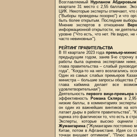
Возглавляемый
Нурланом Абдировым 
квартале 31 место с 2,55 баллами. Эк
ЦИК. Некоторые эксперты отмечают, что
("Выборы проведены позорно") и что ор
быть более открытым. Последние выборы 
Мнение экспертов в отношении
Верх
информационной открытости, ни деятель
уровне ("Что есть, что нет. Не видно, н
часто невиновных").
РЕЙТИНГ ПРАВИТЕЛЬСТВА
В III квартале 2023 года
премьер-минис
предыдущим годом, заняв 9-ю строчку 
работы была оценена экспертами ниже,
глава правительства – слабый руководи
года", "Когда-то на него возлагались ос
Один из самых слабых премьеров Казахс
министра – большие запросы общества ("
глава кабмина делает все возмо
удовлетворительная").
Деятельность
первого вице-премьера
э
эффективность
Романа Скляра
в 2,95
низкие баллы, в комментариях эксперты
он один из важнейших винтиков на кот
латает дыры в работе правительства", "
оценка это фактически то, что есть в стра
Эксперты, которые высоко оценили
Жумангарина
("Жумангарин постоянно ме
Китае, потом в Афганистане. Идея со с
точках внушает оптимизм", "Плюс высо