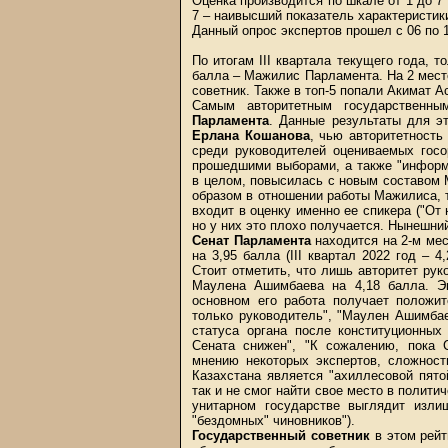
Оценка производится по шкале от 1 до 7 
7 – наивысший показатель характеристик
Данный опрос экспертов прошел с 06 по 1
По итогам III квартала текущего года, 
балла – Мажилис Парламента. На 2 мест
советник. Также в топ-5 попали Акимат А
Самым авторитетным государственны
Парламента
. Данные результаты для э
Ерлана Кошанова
, чью авторитетность
среди руководителей оцениваемых госо
прошедшими выборами, а также "информ
в целом, повысилась с новым составом
образом в отношении работы Мажилиса, т
входит в оценку именно ее спикера ("От
но у них это плохо получается. Нынешний
Сенат Парламента
находится на 2-м ме
на 3,95 балла (ІІІ квартал 2022 год – 
Стоит отметить, что лишь авторитет рук
Маулена Ашимбаева на 4,18 балла. Э
основном его работа получает положи
только руководитель", "Маулен Ашимбае
статуса органа после конституционных
Сената снижен", "К сожалению, пока 
мнению некоторых экспертов, сложност
Казахстана является "ахиллесовой пятой
так и не смог найти свое место в полити
унитарном государстве выглядит изли
"бездомных" чиновников").
Государственный советник
в этом рейт