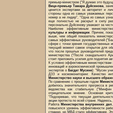
премьер-министром ("Я думаю это будущ
Вице-премьер Тамара Дуйсенова
, заня
ценится экспертами за авторитет и ли
стороны одна из самых уважаемых перс
номер а не лидер", "Одна из самых узн
еще полностью не раскрыт в силу раз
персонально Дуйсенову уважают за честн
Наиболее эффективным министерст
культуры и информации
. Причем, пок
выше, чем общий показатель министерс
самых эффективных руководителей ("Ба
сфере с точки зрения государственных ин
текущий момент самое открытое для об
что после прошлых руководителей пред
министерства ("После скандального А
стоит приложить усилия для поднятия ав
К условно эффективным министерствам э
инноваций и аэрокосмической промышленн
экспертов о
Багдат Мусине
): "Мусин ун
ДЗЗ и космомониторинг. Качество инт
Министерство науки и высшего образ
По сравнению с прошлым годом
Минист
добилось значительного прогресса в ре
ведомства как стабильную ("Минфин
отрицательное мнение. Основная крит
"Подозреваю, что текущая деятельност
акции протеста по всей стране. Надеюсь,
Работа
Министерства внутренних дел
повысился уровень эффективности работ
странно, но МВД стало эффективнее. Это