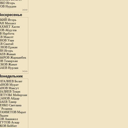
КО Игорь
ОВ Нурдин
>>>
 Воскресенье
КИЙ Игорь
АН Михаил
АХМЕТ Хасен
В Абдулла
 Нарбота
В Максет
НОВ Улан
В Сматай
ЕНОВ Ержан
Н Игорь
АЕВ Жакып
ЫРОВ Жаркынбек
В Темирхан
КОВ Жанат
АЕВ Нурлан
>>>
 Понедельник
ГАЛИЕВ Болат
ЫНОВ Мурат
НОВ Максут
АЛИЕВ Токан
ЛЕТУЛЫ Мейирхан
ХАНОВ Айдар
АЕВ Такир
ЕНКО Светлана
 Розанна
ГАМБЕТОВ Марат
Вадим
ОВ Аманжол
ГУТОВ Аскар
ОВ Бейбит