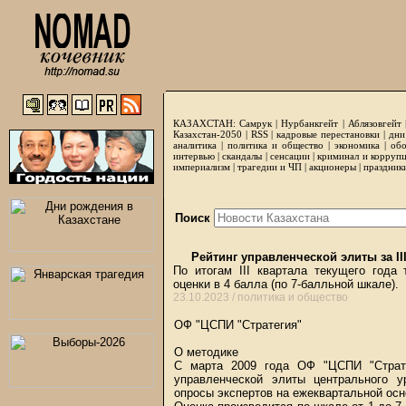
КАЗАХСТАН:
Самрук
|
Нурбанкгейт
|
Аблязовгейт
Казахстан-2050 |
RSS
|
кадровые перестановки
|
дни
аналитика
|
политика и общество
|
экономика
|
обо
интервью
|
скандалы
|
сенсации
|
криминал и корруп
империализм
|
трагедии и ЧП
|
акционеры
|
праздник
Поиск
Рейтинг управленческой элиты за III
По итогам III квартала текущего года
оценки в 4 балла (по 7-балльной шкале).
23.10.2023 /
политика и общество
ОФ "ЦСПИ "Стратегия"
О методике
С марта 2009 года ОФ "ЦСПИ "Страте
управленческой элиты центрального 
опросы экспертов на ежеквартальной осн