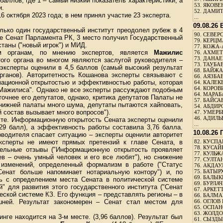
баллов, где 1 – самый низкий показатель характеристики, а
53.
ЯКОВЕН
и.
52.
ДАМИТ
6 октября 2023 года; в нем принял участие 23 эксперта.
...
09.08.26
только один государственный институт преодолел рубеж в 4
90.
СЕВЕРС
е Сенат Парламента РК, 3 место получил Государственный
79.
КЕРЦМ
станы ("новый игрок") и МИД.
77.
КОЖА-
м органам, по мнению экспертов, является
Мажилис
76.
АХМЕТО
73.
ДАНАЕВ
того органа во многом являются заслугой руководителя –
73.
ТАУБАЕ
 эксперты оценили в 4,5 баллов (самый высокий результат
68.
БАЙЖА
рганов). Авторитетность Кошанова эксперты связывают с
66.
АЯЗБАЕ
ационной открытостью и эффективностью работы, которая
64.
КАЛЕК
64.
КОРОВИ
 Мажилиса". Однако не все эксперты рассуждают подобным
64.
МАРАБ
очнее его депутатов, однако, критика депутатов Палаты не
57.
БАЙСАБ
 нижней палаты много шума, депутаты пытаются хайповать,
54.
АБДИРО
 состав вызывает много вопросов").
47.
УМЕРБЕ
46.
АДИЛЬБ
сте. Информационную открытость Сената эксперты оценили
...
4,29 балл), а эффективность работы составила 3,76 балла.
10.08.26
оводителя спасает ситуацию – эксперты оценили авторитет
ксперты не имеют прямых претензий к главе Сената, в
82.
КУСПАН
78.
КУСАЙ
тельные отзывы ("Информационную открытость проявляет
77.
КУЛЬЖА
в – очень умный человек и его все любят"), но снижение
77.
СУЛТАН
 изменений, определенный формализм в работе ("Статус
76.
АКДАУ
Сенат больше напоминает нотариальную контору") и, по
75.
БАТЫР
69.
БАЛЫКБ
ь с определением места Сената в политической системе
69.
БУРЛАЧ
" для развития этого государственного института ("Сенат
67.
АРКЕТТ
ческой системе КЗ. Его функция – представлять регионы – в
66.
БАЛМА
шней. Результат закономерен – Сенат стал местом для
66.
ОГЛОВ 
65.
ОСПАН
63.
ЖОЛДО
инге находится на 3-м месте. (3,96 баллов). Результат был
61.
СЫЗДЫК