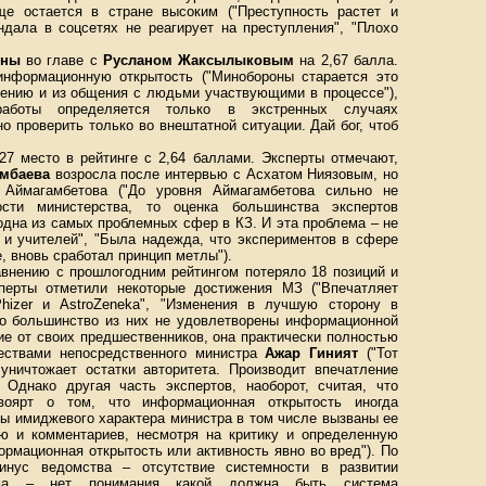
ще остается в стране высоким ("Преступность растет и
дала в соцсетях не реагирует на преступления", "Плохо
оны
во главе с
Русланом Жаксылыковым
на 2,67 балла.
информационную открытость ("Минобороны старается это
ению и из общения с людьми участвующими в процессе"),
работы определяется только в экстренных случаях
 проверить только во внештатной ситуации. Дай бог, чтоб
7 место в рейтинге с 2,64 баллами. Эксперты отмечают,
ембаева
возросла после интервью с Асхатом Ниязовым, но
а Аймагамбетова ("До уровня Аймагамбетова сильно не
ности министерства, то оценка большинства экспертов
одна из самых проблемных сфер в КЗ. И эта проблема – не
 и учителей", "Была надежда, что экспериментов в сфере
, вновь сработал принцип метлы").
внению с прошлогодним рейтингом потеряло 18 позиций и
перты отметили некоторые достижения МЗ ("Впечатляет
hizer и AstroZeneka", "Изменения в лучшую сторону в
 но большинство из них не удовлетворены информационной
ие от своих предшественников, она практически полностью
ествами непосредственного министра
Ажар Гиният
("Тот
уничтожает остатки авторитета. Производит впечатление
. Однако другая часть экспертов, наоборот, считая, что
воярт о том, что информационная открытость иногда
мы имиджевого характера министра в том числе вызваны ее
ью и комментариев, несмотря на критику и определенную
ормационная открытость или активность явно во вред"). По
нус ведомства – отсутствие системности в развитии
лема – нет понимания какой должна быть система