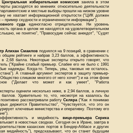
Центральная избирательная комиссия
заняла в этом
сперты расходятся во мнениях относительно деятельности
 парламентские и местные выборы прошли на низком уровне
гану не хватает информационной открытости ("ЦИК должен
– пример скудности и ограниченности информации").
овного суда
единогласно отрицательное. Ни уровень
ность органа в целом не находятся на удовлетворительном
е слышно, не понятно", "Правосудие сейчас анекдот", "Судят
тр Алихан Смаилов
поднялся на 9 позиций, в сравнении с
в общем рейтинге и набрав 3,23 баллов, а эффективность
 в 2,68 балла. Некоторые эксперты открыто говорят, что
тель ("Крайне слабый премьер. Слабее его не было с 1991
обые надежды. Когда-то. Теперь, увы, таковых не осталось.
тана"). А главный аргумент экспертов в защиту премьер-
Общество слишком многого от него хочет") и на этом фоне
жное ("Делает что может и как умеет", "Работа
ксперты оценили несколько ниже, в 2,94 баллов, а личную
 баллов. Удивительно то, что, несмотря на казалось бы
 позитивно рассматривали работу
Скляра
("Как я понимаю
орых держится Правительство", "Чувствуется, что это он
Курирует ключевые министерства и оперативку. Поэтому его
не").
 эффективность и медийность
вице-премьера Серика
лькает в новостных сводках. Сегодня он в Иране, завтра в
троительством казахских портов в Бендер-Аббасе и других
кая медийность"), предсказывают, что он станет будущим