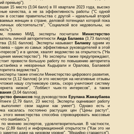
ий премьер").
вшая 15 место (3,04 балл) в III квартале 2023 года, высоко
чные качества, а не за эффективность работы ("С одной
он в составе правительства с другой – идеальный второй
аваемых женщин в стране, деловой потенциал которой пока
личных обстоятельств", "Социалкой все недовольны, но
ость").
вом, помимо МИД, эксперты посчитали
Министерство
азатель личной авторитетности
Аида Балаева
(3,73 баллов)
тва (3,61 баллов). Эксперты называют
Балаеву
одним из
лаева – один из самых эффективных руководителей в этой
тересов") и в целом, хвалят ведомство за открытость ("На
щения министерство"). Но эксперты также предупреждают,
стоит провести большую работу по повышению авторитета
рыстанбека и невзрачных Кыдырали и Оралова, Балаевой
торитета ведомства").
ксперты также отнесли Министерство цифрового развития,
ости (3,12 баллов) (и это несмотря на негативные отзывы
ичтожил нашу спутниковую связь, скоро уничтожит систему
ернета низкое", "Лоббист чьих-то интересов", а также
ования
(3,04 баллов).
ерство финансов
под руководством
Ерулана Жамаубаева
йтинге (2,79 балл, 23 место). Эксперты оценивают работу
 выполняет свои задачи как умеет"). Однако есть и
ика касалась постоянно растущих цен ("Цены растут",
ь этого министерства способна спровоцировать массовые
 что ошибаюсь").
, по мнению экспертов, удовлетворительная. В частности,
ы (2,89 балл) и информационной открытости ("Как это ни
 заметно даже на низовом уровне", "Медийно стараются").