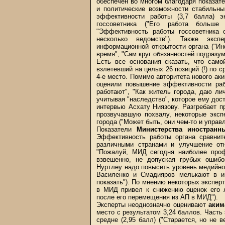
обеспечен во многом благодаря показат
и политические возможности стабильны
эффективности работы (3,7 балла) э
госсоветника ("Его работа больше
"Эффективность работы госсоветника 
несколько ведомств"). Также эксп
информационной открытости органа ("И
время", "Сам круг обязанностей подразу
Есть все основания сказать, что само
взлетевший на целых 26 позиций (!) по с
4-е место. Помимо авторитета нового ак
оценили повышение эффективности раб
работают", "Как житель города, даю л
учитывая "наследство", которое ему дос
интервью Асхату Ниязову. Разгребает п
прозвучавшую похвалу, некоторые эксп
города ("Может быть, они чем-то и управл
Показатели
Министерства иностранн
Эффективность работы органа сравнит
различными странами и улучшение от
"Пожалуй, МИД сегодня наиболее проф
взвешенно, не допуская грубых ошибо
Нуртлеу надо повысить уровень медийно
Василенко и Смадияров мелькают в и
показать"). По мнению некоторых экспер
в МИД привел к снижению оценок его л
после его перемещения из АП в МИД").
Эксперты неоднозначно оценивают
аким
место с результатом 3,24 баллов. Част
средне (2,95 балл) ("Старается, но не в