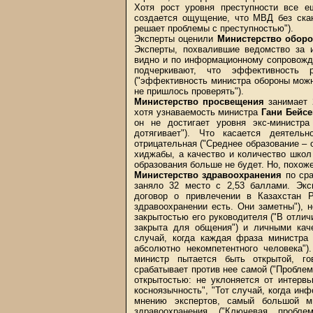
Хотя рост уровня преступности все е
создается ощущение, что МВД без скан
решает проблемы с преступностью").
Эксперты оценили
Министерство обор
Эксперты, похвалившие ведомство за 
видно и по информационному сопровожд
подчеркивают, что эффективность 
("эффективность министра обороны можно
не пришлось проверять").
Министерство просвещения
занимает 2
хотя узнаваемость министра
Гани Бейс
он не достигает уровня экс-министр
дотягивает"). Что касается деятель
отрицательная ("Среднее образование – 
хиджабы, а качество и количество школ
образования больше не будет. Но, похоже
Министерство здравоохранения
по сра
заняло 32 место с 2,53 баллами. Экс
договор о привлечении в Казахстан P
здравоохранении есть. Они заметны"),
закрытостью его руководителя ("В отлич
закрыта для общения") и личными кач
случай, когда каждая фраза министра 
абсолютно некомпетентного человека")
министр пытается быть открытой, го
срабатывает против нее самой ("Пробле
открытостью: не уклоняется от интерв
косноязычность", "Тот случай, когда инф
мнению экспертов, самый большой ми
здравоохранения ("Ключевая проб