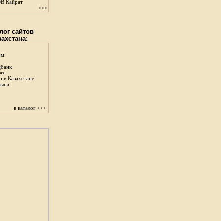
В Кайрат
>>>
лог сайтов
захстана:
ом
цбанк
аз
о в Казахстане
зына
в каталог >>>