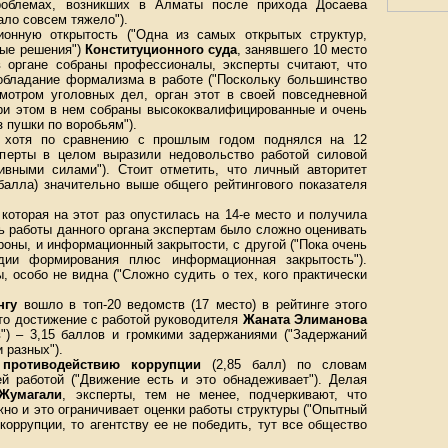
проблемах, возникших в Алматы после прихода Досаева
ало совсем тяжело").
онную открытость ("Одна из самых открытых структур,
тые решения")
Конституционного суда
, занявшего 10 место
в органе собраны профессионалы, эксперты считают, что
обладание формализма в работе ("Поскольку большинство
мотром уголовных дел, орган этот в своей повседневной
При этом в нем собраны высококвалифицированные и очень
 пушки по воробьям").
хотя по сравнению с прошлым годом поднялся на 12
сперты в целом выразили недовольство работой силовой
тивными силами"). Стоит отметить, что личный авторитет
балла) значительно выше общего рейтингового показателя
 которая на этот раз опустилась на 14-е место и получила
ь работы данного органа экспертам было сложно оценивать
роны, и информационный закрытости, с другой ("Пока очень
дии формирования плюс информационная закрытость").
, особо не видна ("Сложно судить о тех, кого практически
нгу
вошло в топ-20 ведомств (17 место) в рейтинге этого
это достижение с работой руководителя
Жаната Элиманова
") – 3,15 баллов и громкими задержаниями ("Задержаний
 разных").
 противодействию коррупции
(2,85 балл) по словам
ей работой ("Движение есть и это обнадеживает"). Делая
 Жумагали
, эксперты, тем не менее, подчеркивают, что
но и это ограничивает оценки работы структуры ("Опытный
оррупции, то агентству ее не победить, тут все общество