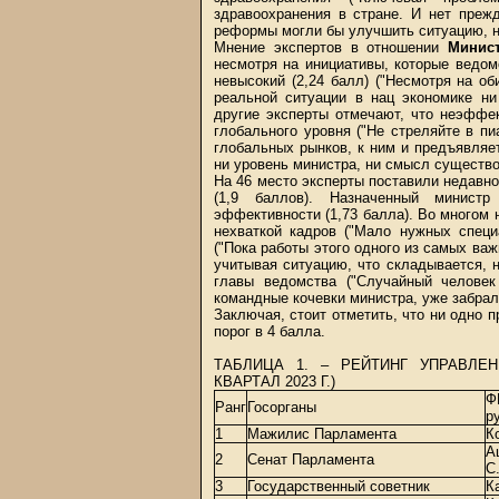
здравоохранения в стране. И нет преж
реформы могли бы улучшить ситуацию, н
Мнение экспертов в отношении
Минис
несмотря на инициативы, которые ведом
невысокий (2,24 балл) ("Несмотря на о
реальной ситуации в нац экономике ни
другие эксперты отмечают, что неэффе
глобального уровня ("Не стреляйте в пи
глобальных рынков, к ним и предъявляет
ни уровень министра, ни смысл существ
На 46 место эксперты поставили недавн
(1,9 баллов). Назначенный минист
эффективности (1,73 балла). Во многом 
нехваткой кадров ("Мало нужных специ
("Пока работы этого одного из самых важ
учитывая ситуацию, что складывается, на
главы ведомства ("Случайный человек
командные кочевки министра, уже забрал
Заключая, стоит отметить, что ни одно 
порог в 4 балла.
ТАБЛИЦА 1. – РЕЙТИНГ УПРАВЛЕН
КВАРТАЛ 2023 Г.)
Ф
Ранг
Госорганы
р
1
Мажилис Парламента
К
А
2
Сенат Парламента
С
3
Государственный советник
К