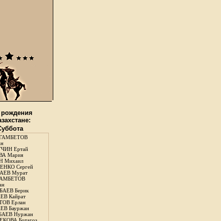
 рождения
азахстане:
 Суббота
ГАМБЕТОВ
ан
ЧИН Ертай
ВА Мария
Н Михаил
ЕНКО Сергей
АЕВ Мурат
АМБЕТОВ
ан
АЕВ Берик
ЕВ Кайрат
ОВ Ерлан
ЕВ Бауржан
БАЕВ Нуржан
КОВА Ботагоз