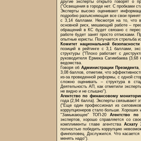
другие эксперты открыто говорят о 
("Освещения в городе нет. С пробками ст
Эксперты высоко оценивают информаци
подробно разъясняющая все свои приня
с 3,14 баллами. Несмотря на то, что 
основной риск, мешающий работе – пре
обращений в КС будет связано с перес
работе будет занят просто отписками. 
опытные юристы. Получается стрельба из
Комитет национальной безопасности
позиций в рейтинге с 3,1 баллами, эк
структуры ("Плохо работает с деструк
руководителя Ермека Сагимбаева (3,68 
ведомства.
Говоря об
Администрации Президента
,
3,08 баллов, отметим, что эффективност
из-за проведенной реформы, с одной сто
сложно оценивать – структура в ста
Деятельность АП, как отметили эксперты
не видно и не слышно").
Агентство по финансовому монитори
года (2,94 балла). Эксперты связывают 
("Еще один профессионал из силовиков
коррупционеров стало больше. Хороших и
"Замыкающее" ТОП-20
Агентство по
экспертов, хорошо справляется со сво
комплименты главе агентства
Асхату
полностью победить коррупцию невозмож
финполовец. Дослужился. Что касается к
менять надо").