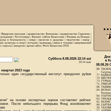
|
Январская трагедия
|
правительство Бектенова
|
правительство Смаилова
|
 рождения
|
бестселлеры
|
Каталог сайтов Казахстана
|
Реклама на Номаде
|
рона и безопасность
|
семья
|
экология и здоровье
|
творчество
|
юмор
|
ция
|
культура и спорт
|
история
|
календарь
|
наука и техника
|
американский
и
|
опросы
|
анекдоты
|
архив сайта
|
Фото Казахстан-2050
Дни
Суббота 8.08.2026 22:14 ast
в К
20:14 msk
08.08.26
80.
ТАСМА
 квартал 2023 года
Сагитж
 только один государственный институт преодолел рубеж
77.
БАЙБАТ
74.
ЩЕГЛО
73.
ГУРМА
71.
ГРИГОР
68.
ТАШИБ
64.
ИСМАГ
Рахимж
64.
ТОЛУМБ
63.
УРАЗБА
гия" на основе экспертных оценок составляет рейтинг
61.
РАХМЕТ
уровня. После небольшого перерыва Фонд возобновляет
60.
САРТБА
ове.
59.
ТЕНЛИ
57.
АШИРБЕ