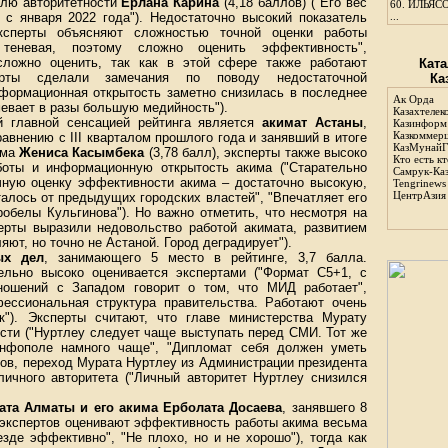
елю авторитетности
Ерлана Карина
(4,18 баллов) ("Его вес
60.
ИЛЬЯСО
 с января 2022 года"). Недостаточно высокий показатель
...
ксперты объясняют сложностью точной оценки работы
 теневая, поэтому сложно оценить эффективность",
сложно оценить, так как в этой сфере также работают
Ката
ерты сделали замечания по поводу недостаточной
Ка
нформационная открытость заметно снизилась в последнее
Ак Орда
мевает в разы большую медийность").
Казахтелек
й главной сенсацией рейтинга является
акимат Астаны
,
Казинформ
Казкоммер
равнению с ІІІ кварталом прошлого года и занявший в итоге
КазМунайГ
има
Жениса Касымбека
(3,78 балл), эксперты также высоко
Кто есть кт
оты и информационную открытость акима ("Старательно
Самрук-Ка
ичную оценку эффективности акима – достаточно высокую,
Tengrinews
ЦентрАзия
талось от предыдущих городских властей", "Впечатляет его
робелы Кульгинова"). Но важно отметить, что несмотря на
ерты выразили недовольство работой акимата, развитием
яют, но точно не Астаной. Город деградирует").
ых дел
, занимающего 5 место в рейтинге, 3,7 балла.
ельно высоко оценивается экспертами ("Формат С5+1, с
ношений с Западом говорит о том, что МИД работает",
ессиональная структура правительства. Работают очень
к"). Эксперты считают, что главе министерства Мурату
сти ("Нуртлеу следует чаще выступать перед СМИ. Тот же
нфополе намного чаще", "Дипломат себя должен уметь
тов, переход Мурата Нуртлеу из Администрации президента
ичного авторитета ("Личный авторитет Нуртлеу снизился
ата Алматы и его акима Ерболата Досаева
, занявшего 8
ь экспертов оценивают эффективность работы акима весьма
езде эффективно", "Не плохо, но и не хорошо"), тогда как