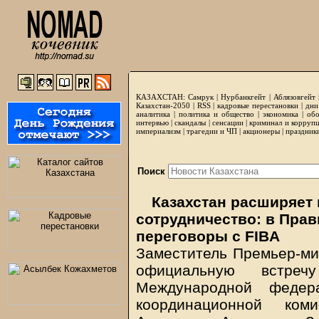
КАЗАХСТАН:
Самрук
|
Нурбанкгейт
|
Аблязовгейт
Казахстан-2050 |
RSS
|
кадровые перестановки
|
дни
аналитика
|
политика и общество
|
экономика
|
обо
интервью
|
скандалы
|
сенсации
|
криминал и корруп
империализм
|
трагедии и ЧП
|
акционеры
|
праздник
Поиск
Казахстан расширяет
сотрудничество: в Прав
переговоры с FIBA
Заместитель Премьер-ми
официальную встреч
Международной федера
координационной ко