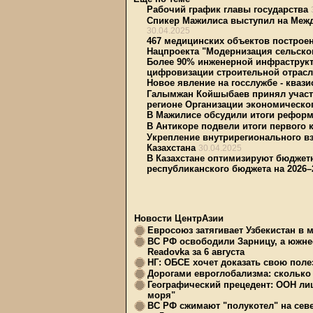
Рабочий график главы государства
Спикер Мажилиса выступил на Межд
30.04.2025
467 медицинских объектов построен
Нацпроекта "Модернизация сельско
Более 90% инженерной инфраструкт
цифровизации строительной отрас
Новое явление на госслужбе - кваз
Галымжан Койшыбаев принял участ
регионе Организации экономическо
В Мажилисе обсудили итоги реформ
В Антикоре подвели итоги первого к
Укрепление внутрирегионального в
Казахстана
30.04.2025
В Казахстане оптимизируют бюдже
республиканского бюджета на 2026–
Новости ЦентрАзии
Евросоюз затягивает Узбекистан в 
ВС РФ освободили Зарницу, а южне
Readovka за 6 августа
НГ: ОБСЕ хочет доказать свою поле
Дорогами евроглобализма: сколько 
Географический прецедент: ООН ли
моря"
ВС РФ сжимают "полукотел" на сев