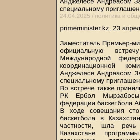
Анджелесе Андреасом За
специальному приглаше
24.04.2025 /
политика и общ
primeminister.kz, 23 апре
Заместитель Премьер-ми
официальную встреч
Международной федера
координационной ко
Анджелесе Андреасом За
специальному приглашен
Во встрече также принял
РК Ербол Мырзабосын
федерации баскетбола А
В ходе совещания сто
баскетбола в Казахст
частности, шла речь
Казахстане программ