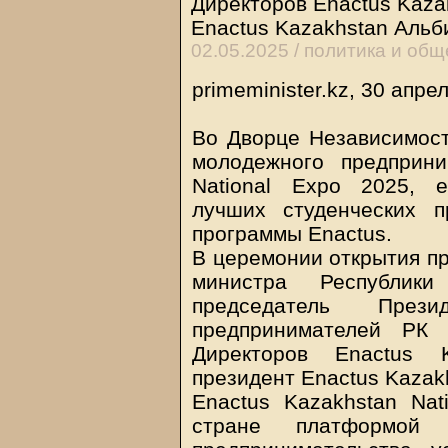
Директоров Enactus Kaza
Enactus Kazakhstan Аль
02.05.2025 /
политика и общ
primeminister.kz, 30 апре
Во Дворце Независимост
молодежного предприни
National Expo 2025, 
лучших студенческих 
программы Enactus.
В церемонии открытия пр
министра Республик
председатель През
предпринимателей РК 
Директоров Enactus 
президент Enactus Kazak
Enactus Kazakhstan Nat
стране платформой 