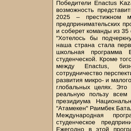
Победители Enactus Kaza
возможность представит
2025 – престижном ми
предпринимательских про
и соберет команды из 35 
"Хотелось бы подчеркн
наша страна стала перв
школьная программа E
студенческой. Кроме тог
между Enactus, биз
сотрудничество перспект
развития микро- и малог
глобальных целях. Это 
реальную пользу всем 
президиума Националь
"Атамекен" Раимбек Бата
Международная прог
студенческое предпри
Ежегодно в этой прогр