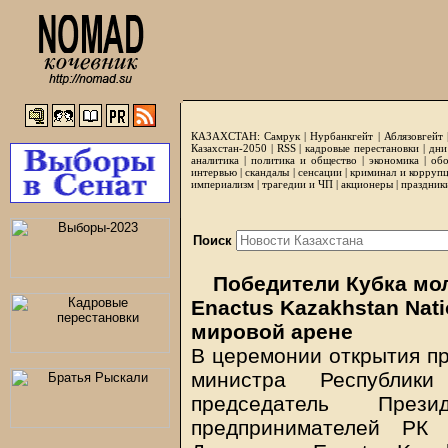
КАЗАХСТАН:
Самрук
|
Нурбанкгейт
|
Аблязовгейт
Казахстан-2050 |
RSS
|
кадровые перестановки
|
дни
аналитика
|
политика и общество
|
экономика
|
обо
интервью
|
скандалы
|
сенсации
|
криминал и корруп
империализм
|
трагедии и ЧП
|
акционеры
|
праздник
Поиск
Победители Кубка мо
Enactus Kazakhstan Nat
мировой арене
В церемонии открытия пр
министра Республик
председатель През
предпринимателей РК 