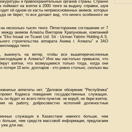
рокуратуры и правоохранительных органов страны. Странно
а поймают на взятке в 2000 тенге за выдачу справки, шум
аходит об одном из касты неприкосновенных акимов, которых
да не берет, то все делают вид, что ничего особенного не
 на несколько тысяч тенге. Пятистороннее соглашение от 7
n между акимом Алматы Виктором Храпуновым, компанией
 "Eko Insaat ve Ticaret Ltd. Sti - Uzman Yatirim Holding A.S.
льного строительства аппарата Акима г. Алматы" и ЗАО
миллиарда тенге.
ь, выкинуть на ветер, чтобы все вышеперечисленные
роисходящим в Алматы? Или мы настолько привыкли, что
ерут взятки, что возмущаемся только тогда, когда они
то потеря 10 млн. долларов - это ровно столько, сколько мы
новничьи аппетиты нет, "Деловое обозрение "Республика"
проект Кодекса поведения государственных служащих,
он будет из всего пяти пунктов: не воруй, не бери взяток,
мя на работу, добросовестно исполняй должностные
твенных служащих в Казахстане намного больше, чем
ов больше, чем средств массовой информации, предлагаем
 уже для нас.