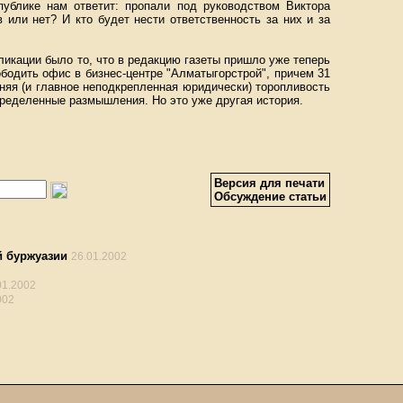
спублике нам ответит: пропали под руководством Виктора
или нет? И кто будет нести ответственность за них и за
ликации было то, что в редакцию газеты пришло уже теперь
бодить офис в бизнес-центре "Алматыгорстрой", причем 31
няя (и главное неподкрепленная юридически) торопливость
пределенные размышления. Но это уже другая история.
Версия для печати
Обсуждение статьи
й буржуазии
26.01.2002
01.2002
002