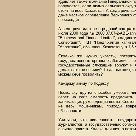
Удивляет также молчание Генеральной п
получается, если акима сельского округ
стоит на весь Казахстан. А когда речь з
даже частное определение Верховного су
происходит.
А ведь речь идет не о рядовой растрате
июля 2000 года № 2000.07.07-2-ABE-an
"Business and Finance Limited", холдингом
Consortium", ГКП "Предприятие капита
"Аэротранс", обошлось Казахстану в 1,5 
Сколько же нужно украсть, потерят
государственные органы озаботились п
государственные служащие воруют и б
делают это не по чину? Тогда выходит, ч
можем себе позволить?
Каждому акиму по Кодексу
Поскольку других способов умерить чи
берет на себя смелость предложить 
занимающих руководящие посты. Состоять 
не верь мошенникам, приходи вовре
обязанности.
Учитывая, что численность государс
журналистов, а государственных орган
сначала принять Кодекс для них, а потом