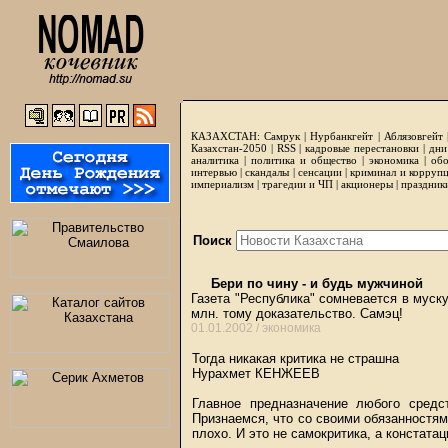
КАЗАХСТАН:
Самрук
|
Нурбанкгейт
|
Аблязовгейт
Казахстан-2050 |
RSS
|
кадровые перестановки
|
дни
аналитика
|
политика и общество
|
экономика
|
обо
интервью
|
скандалы
|
сенсации
|
криминал и корруп
империализм
|
трагедии и ЧП
|
акционеры
|
праздник
Поиск
Бери по чину - и будь мужчиной
Газета "Республика" сомневается в муск
млн. тому доказательство. Самэц!
01.01.2002 /
экономика
Тогда никакая критика не страшна
Нурахмет КЕНЖЕЕВ
Главное предназначение любого средс
Признаемся, что со своими обязанностям
плохо. И это не самокритика, а констата