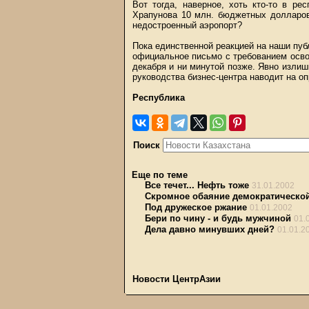
Вот тогда, наверное, хоть кто-то в ре
Храпунова 10 млн. бюджетных долларов 
недостроенный аэропорт?
Пока единственной реакцией на наши пуб
официальное письмо с требованием осво
декабря и ни минутой позже. Явно излиш
руководства бизнес-центра наводит на о
Республика
Поиск
Еще по теме
Все течет... Нефть тоже
31.01.2002
Скромное обаяние демократическо
Под дружеское ржание
01.01.2002
Бери по чину - и будь мужчиной
01.
Дела давно минувших дней?
01.01.2
Новости ЦентрАзии