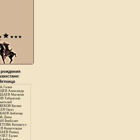
 рождения
азахстане:
 Пятница
А Галия
ЕВ Александр
ДАЕВ Магауия
В Табылгали
натолий
ЕКОВ Баглан
ЕВ Орал
АЕВ Акбатыр
А Дина
Н Бекболат
ТОВА Бахшагул
В Каиргельды
АЕВ Рашид
ЛЕТ Ерлан
 Акбар