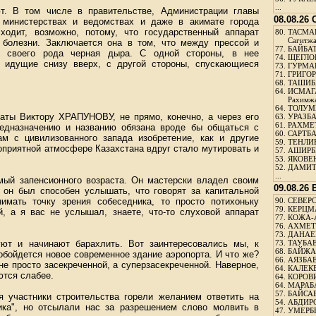
...
ют. В том числе в правительстве, Администрации главы
08.08.26
, министерствах и ведомствах и даже в акимате города
одит, возможно, потому, что государственный аппарат
80.
ТАСМА
Сагитж
 болезни. Заключается она в том, что между прессой и
77.
БАЙБАТ
ь своего рода черная дыра. С одной стороны, в нее
74.
ЩЕГЛО
, идущие снизу вверх, с другой стороны, спускающиеся
73.
ГУРМА
71.
ГРИГОР
68.
ТАШИБ
64.
ИСМАГ
Рахимж
64.
ТОЛУМБ
ты Виктору ХРАПУНОВУ, не прямо, конечно, а через его
63.
УРАЗБА
61.
РАХМЕТ
редназначению и названию обязана вроде бы общаться с
60.
САРТБА
м с цивилизованного запада изобретение, как и другие
59.
ТЕНЛИ
оприятной атмосфере Казахстана вдруг стало мутировать и
57.
АШИРБЕ
53.
ЯКОВЕН
52.
ДАМИТ
...
мый запенсионного возраста. Он мастерски владел своим
09.08.26
 он был способен услышать, что говорят за капитальной
имать точку зрения собеседника, то просто потихоньку
90.
СЕВЕРС
79.
КЕРЦМ
й, а я вас не услышал, знаете, что-то слуховой аппарат
77.
КОЖА-
76.
АХМЕТО
73.
ДАНАЕВ
уют и начинают барахлить. Вот заинтересовались мы, к
73.
ТАУБАЕ
68.
БАЙЖА
обойдется новое современное здание аэропорта. И что же?
66.
АЯЗБАЕ
е просто засекреченной, а суперзасекреченной. Наверное,
64.
КАЛЕК
ются слабее.
64.
КОРОВИ
64.
МАРАБ
57.
БАЙСАБ
я участники строительства горели желанием ответить на
54.
АБДИРО
ика", но отсылали нас за разрешением слово молвить в
47.
УМЕРБЕ