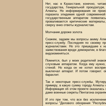
Нет, нас в Казахстане, конечно, чита
государства, Генеральной прокуратуре
Алматы. Но информирования не происх
поразила эпидемия одной современной
государственным аппаратом появилас
проваливаются критические материалы
сверху вниз ответы журналистам.
Молчание дороже золота
Скажем, задаем мы вопросы акиму Алма
пресс-службу. Последняя по своему п
журналистами. Но это пришедшее к на
заимствования вроде демократии, в благ
видоизменяться.
Помнится, был у моих родителей знако
слуховым аппаратом. Когда ему нужно,
стеной. Но когда он не хотел восприн
выключал аппарат. И потом говорил: о
барахлит.
Так и некоторые пресс-службы. Мутир
примеру, в какую сумму городу Алматы 
Информация об этом проекте оказалась н
даже военные секреты Пентагона охраня
И это при том, что все без исключени
вопросы "Делового обозрения "Республ