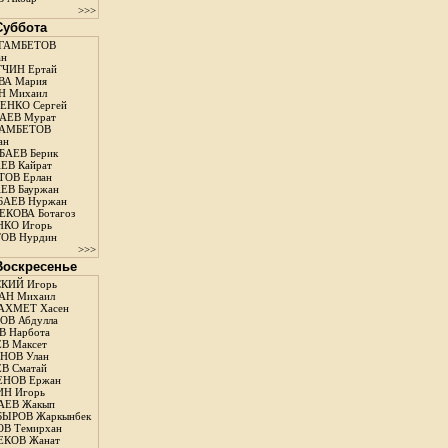
>>>
 Суббота
ГАМБЕТОВ
ан
ЧИН Ертай
ВА Мария
Н Михаил
ЕНКО Сергей
АЕВ Мурат
АМБЕТОВ
ан
АЕВ Берик
ЕВ Кайрат
ОВ Ерлан
ЕВ Бауржан
БАЕВ Нуржан
КОВА Ботагоз
КО Игорь
ОВ Нурдин
>>>
 Воскресенье
КИЙ Игорь
АН Михаил
АХМЕТ Хасен
В Абдулла
 Нарбота
В Максет
НОВ Улан
В Сматай
ЕНОВ Ержан
Н Игорь
АЕВ Жакып
ЫРОВ Жаркынбек
В Темирхан
КОВ Жанат