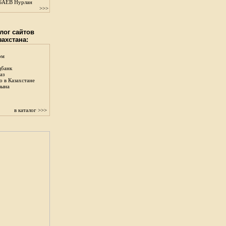
АЕВ Нурлан
>>>
лог сайтов
захстана:
ом
цбанк
аз
о в Казахстане
зына
в каталог >>>