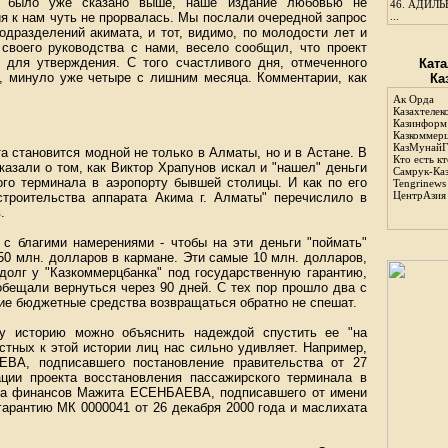
ак было уже сказано выше, наше издание любовью не
46.
АДИЛЬБ
я к нам чуть не прорвалась. Мы послали очередной запрос
...
одразделений акимата, и тот, видимо, по молодости лет и
своего руководства с нами, весело сообщил, что проект
у для утверждения. С того счастливого дня, отмеченного
Ката
, минуло уже четыре с лишним месяца. Комментарии, как
Ка
Ак Орда
Казахтелек
Казинформ
Казкоммер
КазМунайГ
а становится модной не только в Алматы, но и в Астане. В
Кто есть кт
азали о том, как Виктор Храпунов искал и "нашел" деньги
Самрук-Ка
ого терминала в аэропорту бывшей столицы. И как по его
Tengrinews
ЦентрАзия
строительства аппарата Акима г. Алматы" перечислило в
.
а с благими намерениями - чтобы на эти деньги "поймать"
 50 млн. долларов в кармане. Эти самые 10 млн. долларов,
долг у "Казкоммерцбанка" под государственную гарантию,
обещали вернуться через 90 дней. С тех пор прошло два с
ие бюджетные средства возвращаться обратно не спешат.
ту историю можно объяснить надеждой спустить ее "на
стных к этой истории лиц нас сильно удивляет. Например,
ЕВА, подписавшего постановление правительства от 27
ции проекта восстановления пассажирского терминала в
тра финансов Мажита ЕСЕНБАЕВА, подписавшего от имени
гарантию МК 0000041 от 26 декабря 2000 года и маслихата