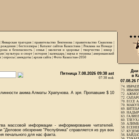
|
Январская трагедия
|
правительство Бектенова
|
правительство Смаилова
|
 рождения
|
бестселлеры
|
Каталог сайтов Казахстана
|
Реклама на Номаде
|
рона и безопасность
|
семья
|
экология и здоровье
|
творчество
|
юмор
|
ция
|
культура и спорт
|
история
|
календарь
|
наука и техника
|
американский
и
|
опросы
|
анекдоты
|
архив сайта
|
Фото Казахстан-2050
Дни
Пятница 7.08.2026 09:38 ast
в К
07:38 msk
07.08.26
74.
ИБРАЕВ
73.
ИВАНИЩ
улинности акима Алматы Храпунова. А зря. Пропавшие $ 10
72.
АЖМОЛ
72.
САПАРО
70.
ЕССЕ А
70.
МАКУЛБ
69.
БИТЕБА
69.
НАДЫРБ
63.
ГАЛИЕВ
60.
ТЛЕУХА
59.
АЛИМБЕ
тва массовой информации - информирование читателей.
58.
ЕСЕНЕЕ
и "Деловое обозрение "Республика" справляется из рук вон
57.
КУЗЕМБ
ция печального для нас факта.
56.
БАЙДАУ
56.
ТУКАЕВ