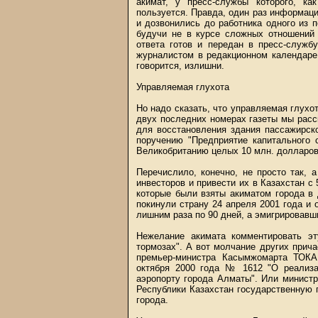
акимат, у пресс-службы которого, к
пользуется. Правда, один раз информаци
и дозвонились до работника одного из п
будучи не в курсе сложных отношений 
ответа готов и передан в пресс-служб
журналистом в редакционном календаре
говорится, излишни.
Управляемая глухота
Но надо сказать, что управляемая глухот
двух последних номерах газеты мы расск
для восстановления здания пассажирск
поручению "Предприятие капитального 
Великобританию целых 10 млн. долларов
Перечислило, конечно, не просто так, 
инвесторов и привести их в Казахстан с
которые были взяты акиматом города в 
покинули страну 24 апреля 2001 года и 
лишним раза по 90 дней, а эмигрировавш
Нежелание акимата комментировать э
тормозах". А вот молчание других прича
премьер-министра Касымжомарта ТОКА
октября 2000 года № 1612 "О реализа
аэропорту города Алматы". Или минис
Республики Казахстан государственную 
города.