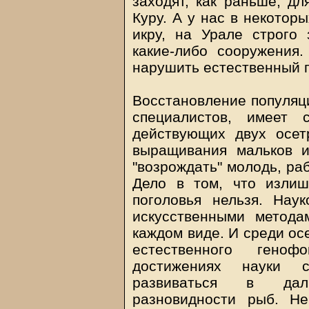
заходят, как раньше, дл
Куру. А у нас в некотор
икру, на Урале строго
какие-либо сооружения.
нарушить естественный 
Восстановление популяци
специалистов, имеет 
действующих двух осет
выращивания мальков и
"возрождать" молодь, ра
Дело в том, что излиш
поголовья нельзя. Нау
искусственными метода
каждом виде. И среди ос
естественного гено
достижениях науки с
развиваться в дал
разновидности рыб. Н