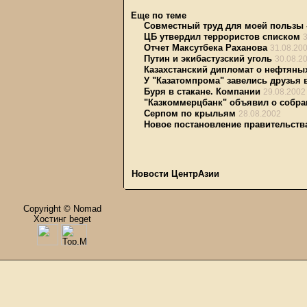
Еще по теме
Совместный труд для моей пользы -
ЦБ утвердил террористов списком
Отчет Максутбека Раханова
31.08.20
Путин и экибастузский уголь
30.08.2
Казахстанский дипломат о нефтяны
У "Казатомпрома" завелись друзья 
Буря в стакане. Компании
29.08.2002
"Казкоммерцбанк" объявил о собра
Серпом по крыльям
28.08.2002
Новое постановление правительств
Новости ЦентрАзии
Copyright © Nomad
Хостинг beget