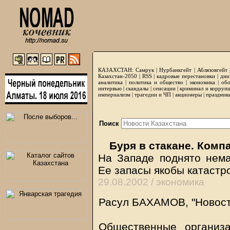
КАЗАХСТАН:
Самрук
|
Нурбанкгейт
|
Аблязовгейт
Казахстан-2050 |
RSS
|
кадровые перестановки
|
дни
аналитика
|
политика и общество
|
экономика
|
обо
интервью
|
скандалы
|
сенсации
|
криминал и корруп
империализм
|
трагедии и ЧП
|
акционеры
|
праздник
Поиск
Буря в стакане. Комп
На Западе поднято нема
Ее запасы якобы катаст
29.08.2002 /
экономика
Расул БАХАМОВ, "Новости
Общественные организ