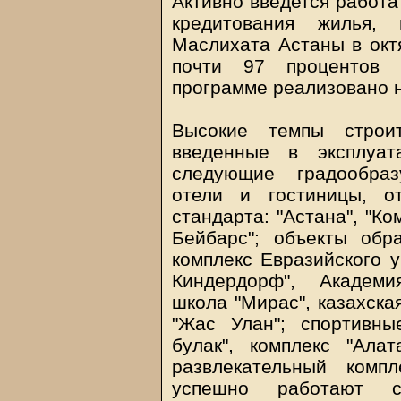
Активно введется работа
кредитования жилья, 
Маслихата Астаны в окт
почти 97 процентов 
программе реализовано 
Высокие темпы строит
введенные в эксплуа
следующие градообраз
отели и гостиницы, о
стандарта: "Астана", "Ко
Бейбарс"; объекты обр
комплекс Евразийского у
Киндердорф", Академи
школа "Мирас", казахск
"Жас Улан"; спортивны
булак", комплекс "Алат
развлекательный компл
успешно работают с