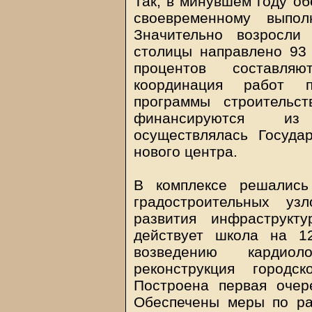
Так, в минувшем году об
своевременному выпол
Значительно возросли
столицы направлено 93 
процентов составля
координация работ 
программы строительс
финансируются из 
осуществлялась Госуда
нового центра.
В комплексе решались
градостроительных уз
развития инфраструкт
действует школа на 1
возведению кардиол
реконструкция городс
Построена первая очер
Обеспечены меры по р