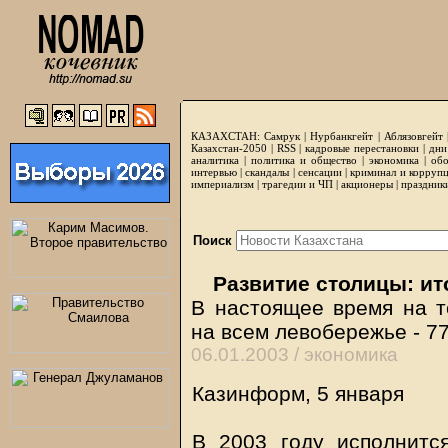
КАЗАХСТАН:
Самрук
|
Нурбанкгейт
|
Аблязовгейт
Казахстан-2050 |
RSS
|
кадровые перестановки
|
дни
аналитика
|
политика и общество
|
экономика
|
обо
интервью
|
скандалы
|
сенсации
|
криминал и корруп
империализм
|
трагедии и ЧП
|
акционеры
|
праздник
Поиск
Развитие столицы: ит
В настоящее время на т
на всем левобережье - 7
06.01.2003 /
экономика
Казинформ, 5 января
В 2003 году исполнитс