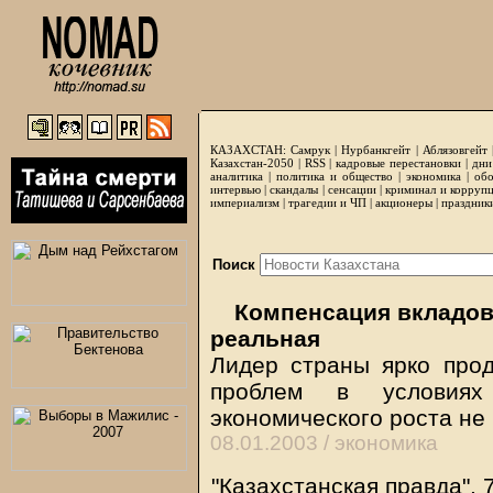
КАЗАХСТАН:
Самрук
|
Нурбанкгейт
|
Аблязовгейт
Казахстан-2050 |
RSS
|
кадровые перестановки
|
дни
аналитика
|
политика и общество
|
экономика
|
обо
интервью
|
скандалы
|
сенсации
|
криминал и корруп
империализм
|
трагедии и ЧП
|
акционеры
|
праздник
Поиск
Компенсация вкладов:
реальная
Лидер страны ярко про
проблем в условиях
экономического роста не
08.01.2003 /
экономика
"Казахстанская правда", 