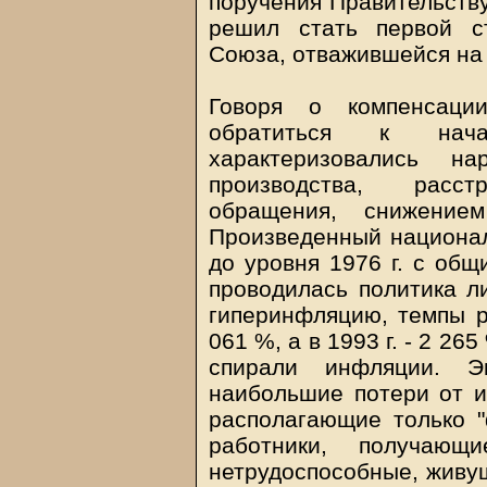
поручения Правительству
решил стать первой с
Союза, отважившейся на 
Говоря о компенсаци
обратиться к нач
характеризовались н
производства, расс
обращения, снижением
Произведенный национал
до уровня 1976 г. с общ
проводилась политика л
гиперинфляцию, темпы ро
061 %, а в 1993 г. - 2 26
спирали инфляции. Эк
наибольшие потери от и
располагающие только "
работники, получающ
нетрудоспособные, живущ