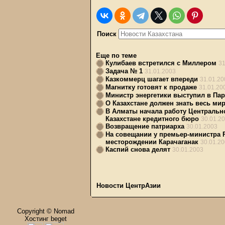
Поиск
Еще по теме
Кулибаев встретился с Миллером
31
Задача № 1
31.01.2003
Казкоммерц шагает впереди
31.01.20
Магнитку готовят к продаже
31.01.20
Министр энергетики выступил в Па
О Казахстане должен знать весь ми
В Алматы начала работу Центральн
Казахстане кредитного бюро
30.01.2
Возвращение патриарха
30.01.2003
На совещании у премьер-министра 
месторождении Карачаганак
30.01.2
Каспий снова делят
30.01.2003
Новости ЦентрАзии
Copyright © Nomad
Хостинг beget