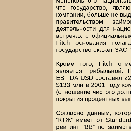
монопольного националь
что государство, явля
компании, больше не выд
правительством зай
деятельности для нацио
встречах с официальны
Fitch основания полаг
государство окажет ЗАО 
Кроме того, Fitch отм
является прибыльной. 
EBITDA USD составил 22
$133 млн в 2001 году ко
(отношение чистого долг
покрытия процентных вып
Согласно данным, кото
"КТЖ" имеет от Standar
рейтинг "ВВ" по заимст