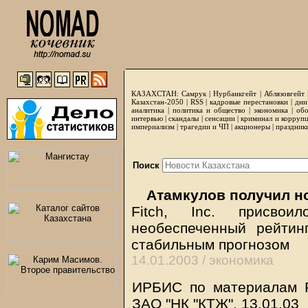
КАЗАХСТАН:
Самрук
|
Нурбанкгейт
|
Аблязовгейт
Казахстан-2050 |
RSS
|
кадровые перестановки
|
дни
аналитика
|
политика и общество
|
экономика
|
обо
интервью
|
скандалы
|
сенсации
|
криминал и корруп
империализм
|
трагедии и ЧП
|
акционеры
|
праздник
Поиск
Атамкулов получил н
Fitch, Inc. присво
необеспеченный рейтин
стабильным прогнозом
14.01.2003 /
экономика
ИРБИС по материалам Fi
ЗАО "НК "КТЖ", 13.01.03