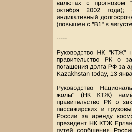
валютах с прогнозом "
октября 2002 года); 
индикативный долгосроч
(повышен с "В1" в августе
-----
Руководство НК "КТЖ" 
правительство РК о за
погашения долга РФ за а
Kazakhstan today, 13 янв
Руководство Национал
жолы" (НК КТЖ) нам
правительство РК о за
пассажирских и грузовы
России за аренду косм
президент НК КТЖ Ерлан
путей сообщения Росс