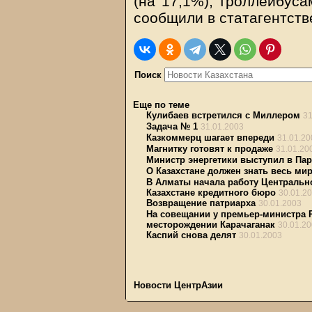
(на 17,1%), троллейбуса
сообщили в статагентств
Поиск
Еще по теме
Кулибаев встретился с Миллером
31
Задача № 1
31.01.2003
Казкоммерц шагает впереди
31.01.20
Магнитку готовят к продаже
31.01.20
Министр энергетики выступил в Па
О Казахстане должен знать весь ми
В Алматы начала работу Центральн
Казахстане кредитного бюро
30.01.2
Возвращение патриарха
30.01.2003
На совещании у премьер-министра 
месторождении Карачаганак
30.01.2
Каспий снова делят
30.01.2003
Новости ЦентрАзии