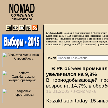
КАЗАХСТАН:
Самрук
|
Нурбанкгейт
|
Аблязовгейт
Казахстан-2050 |
RSS
|
кадровые перестановки
|
дни
аналитика
|
политика и общество
|
экономика
|
обо
интервью
|
скандалы
|
сенсации
|
криминал и корруп
империализм
|
трагедии и ЧП
|
акционеры
|
праздник
Поиск
В РК объем промышле
увеличился на 9,8%
В горнодобывающей пр
возрос на 14,7%, в обр
16.01.2003 /
экономика
Kazakhstan today, 15 янв