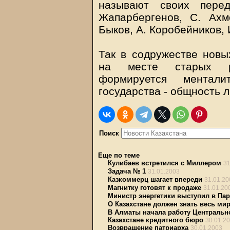
называют своих перед
Жапарбергенов, С. Ахм
Быков, А. Коробейников, 
Так в содружестве новы
на месте старых ро
формируется ментали
государства - общность 
Поиск
Еще по теме
Кулибаев встретился с Миллером
31
Задача № 1
31.01.2003
Казкоммерц шагает впереди
31.01.20
Магнитку готовят к продаже
31.01.20
Министр энергетики выступил в Па
О Казахстане должен знать весь ми
В Алматы начала работу Центральн
Казахстане кредитного бюро
30.01.2
Возвращение патриарха
30.01.2003