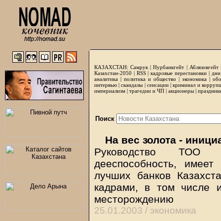
КАЗАХСТАН:
Самрук
|
Нурбанкгейт
|
Аблязовгейт
Казахстан-2050 |
RSS
|
кадровые перестановки
|
дни
аналитика
|
политика и общество
|
экономика
|
обо
интервью
|
скандалы
|
сенсации
|
криминал и корруп
империализм
|
трагедии и ЧП
|
акционеры
|
праздник
Поиск
На вес золота - иниц
Руководство ТОО 
дееспособность, имеет
лучших банков Казахста
кадрами, в том числе 
месторождению
25.01.2003 /
экономика