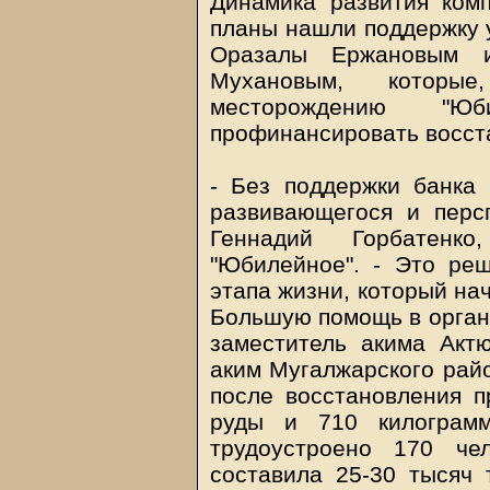
Динамика развития ком
планы нашли поддержку у
Оразалы Ержановым и
Мухановым, которы
месторождению "Юб
профинансировать восст
- Без поддержки банка
развивающегося и персп
Геннадий Горбатенк
"Юбилейное". - Это ре
этапа жизни, который на
Большую помощь в орган
заместитель акима Акт
аким Мугалжарского райо
после восстановления п
руды и 710 килограмм
трудоустроено 170 че
составила 25-30 тысяч 