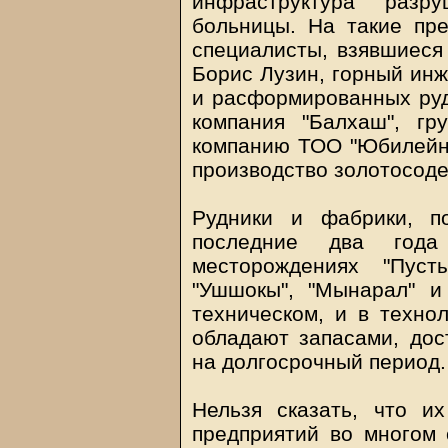
инфраструктура разр
больницы. На такие пр
специалисты, взявшиеся 
Борис Лузин, горный инж
и расформированных руд
компания "Балхаш", г
компанию ТОО "Юбилейно
производство золотосод
Рудники и фабрики, п
последние два года
месторождениях "Пусты
"Ушшокы", "Мынарал" и
техническом, и в техно
обладают запасами, дос
на долгосрочный период.
Нельзя сказать, что и
предприятий во многом