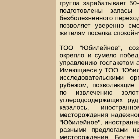
группа зарабатывает 50
подготовлены запасы
безболезненного переход
позволяет уверенно см
жителям поселка спокойн
ТОО "Юбилейное", соз
окрепло и сумело побед
управлению госпакетом а
Имеющиеся у ТОО "Юбилей
исследовательскими о
рубежом, позволяющие 
по извлечению золо
углеродсодержащих руд
казалось, иностран
месторождения надежног
"Юбилейное", иностранны
разными предлогами н
месторождение. Более 