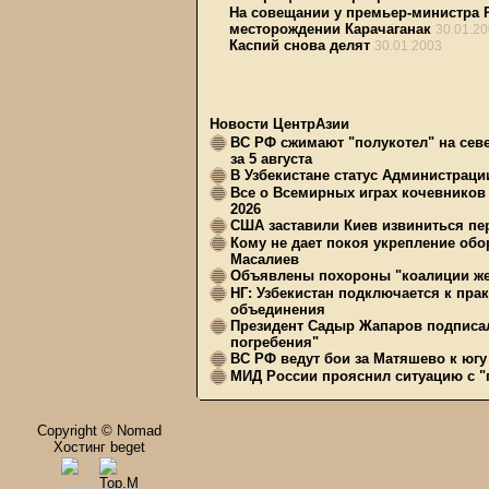
На совещании у премьер-министра 
месторождении Карачаганак
30.01.2
Каспий снова делят
30.01.2003
Новости ЦентрАзии
ВС РФ сжимают "полукотел" на сев
за 5 августа
В Узбекистане статус Администрац
Все о Всемирных играх кочевников
2026
США заставили Киев извиниться пер
Кому не дает покоя укрепление обо
Масалиев
Объявлены похороны "коалиции же
НГ: Узбекистан подключается к пра
объединения
Президент Садыр Жапаров подписал
погребения"
ВС РФ ведут бои за Матяшево к югу 
МИД России прояснил ситуацию с "п
Copyright © Nomad
Хостинг beget