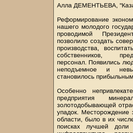
Алла ДЕМЕНТЬЕВА, "Каза
Реформирование эконом
нашего молодого государ
проводимой Президен
позволило создать сове
производства, воспитат
собственников, пред
персонал. Появились люд
неподъемное и невы
становилось прибыльным
Особенно непривлека
предприятия минера
золотодобывающей отрас
упадок. Месторождение 
области, было в их числ
поисках лучшей доли 