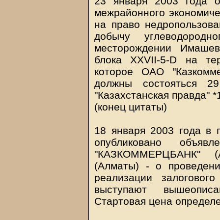
23 января 2003 года о
межрайонного экономичес
на право недропользова
добычу углеводородн
месторождении Имашев
блока XXVII-5-D на те
которое ОАО "Казкомме
должны состояться 29
"Казахстанская правда" *
(конец цитаты)
18 января 2003 года в г
опубликовано объяв
"КАЗКОММЕРЦБАНК" (А
(Алматы) - о проведен
реализации залогового
выступают вышеописа
Стартовая цена определе