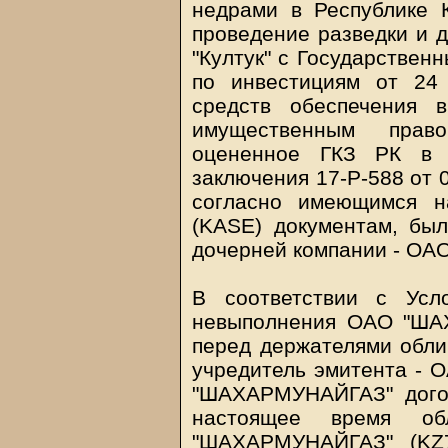
недрами в Республике К
проведение разведки и 
"Култук" с Государствен
по инвестициям от 24
средств обеспечения в
имущественным прав
оцененное ГКЗ РК в
заключения 17-Р-588 от 
согласно имеющимся н
(KASE) документам, бы
дочерней компании - О
В соответствии с Усл
невыполнения ОАО "ША
перед держателями обли
учредитель эмитента - 
"ШАХАРМУНАЙГАЗ" догов
настоящее время об
"ШАХАРМУНАЙГАЗ" (KZ7