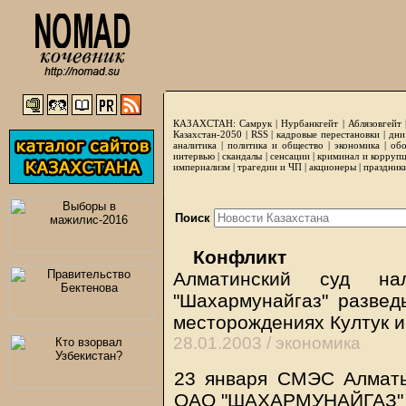
КАЗАХСТАН:
Самрук
|
Нурбанкгейт
|
Аблязовгейт
Казахстан-2050 |
RSS
|
кадровые перестановки
|
дни
аналитика
|
политика и общество
|
экономика
|
обо
интервью
|
скандалы
|
сенсации
|
криминал и корруп
империализм
|
трагедии и ЧП
|
акционеры
|
праздник
Поиск
Конфликт
Алматинский суд н
"Шахармунайгаз" развед
месторождениях Култук 
28.01.2003 /
экономика
23 января СМЭС Алматы
ОАО "ШАХАРМУНАЙГАЗ" р