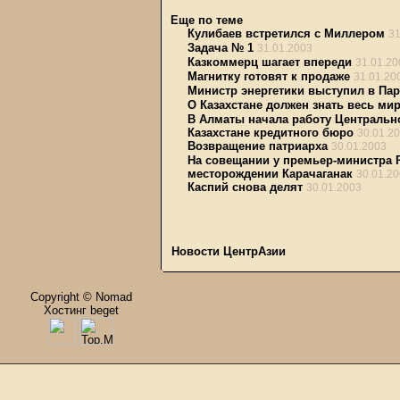
Еще по теме
Кулибаев встретился с Миллером
31
Задача № 1
31.01.2003
Казкоммерц шагает впереди
31.01.20
Магнитку готовят к продаже
31.01.20
Министр энергетики выступил в Па
О Казахстане должен знать весь ми
В Алматы начала работу Центральн
Казахстане кредитного бюро
30.01.2
Возвращение патриарха
30.01.2003
На совещании у премьер-министра 
месторождении Карачаганак
30.01.2
Каспий снова делят
30.01.2003
Новости ЦентрАзии
Copyright © Nomad
Хостинг beget