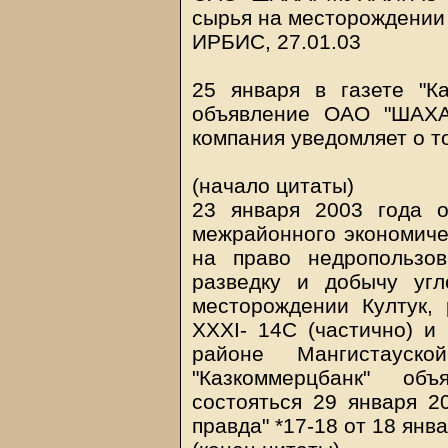
сырья на месторождении
ИРБИС, 27.01.03
25 января в газете "Ка
объявление ОАО "ШАХА
компания уведомляет о то
(начало цитаты)
23 января 2003 года о
межрайонного экономичес
на право недропольз
разведку и добычу уг
месторождении Култук,
XXXI- 14C (частично) и 
районе Мангистауск
"Казкоммерцбанк" об
состояться 29 января 20
правда" *17-18 от 18 янва