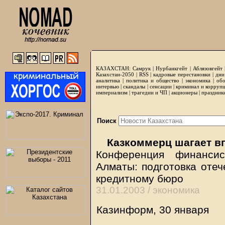
КАЗАХСТАН:
Самрук
|
Нурбанкгейт
|
Аблязовгейт
Казахстан-2050 |
RSS
|
кадровые перестановки
|
дни
аналитика
|
политика и общество
|
экономика
|
обо
интервью
|
скандалы
|
сенсации
|
криминал и корруп
империализм
|
трагедии и ЧП
|
акционеры
|
праздник
Поиск
Казкоммерц шагает в
Конференция финанси
Алматы: подготовка отеч
кредитному бюро
31.01.2003 /
экономика
Казинформ, 30 января