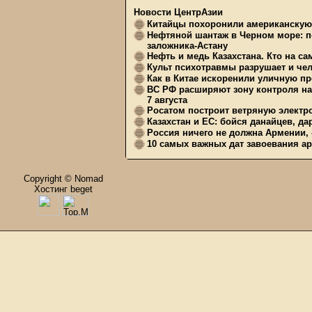
Новости ЦентрАзии
Китайцы похоронили американскую 
Нефтяной шантаж в Черном море: п
заложника-Астану
Нефть и медь Казахстана. Кто на с
Культ психотравмы разрушает и чел
Как в Китае искоренили уличную пр
ВС РФ расширяют зону контроля на 
7 августа
Росатом построит ветряную электр
Казахстан и ЕС: бойся данайцев, д
Россия ничего не должна Армении, 
10 самых важных дат завоевания ар
Copyright © Nomad
Хостинг beget