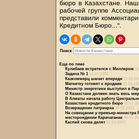
бюро в Казахстане. Наш
рабочей группе Ассоциа
представили комментарии
Кредитном Бюро...".
Поиск
Еще по теме
Кулибаев встретился с Миллером
31
Задача № 1
31.01.2003
Казкоммерц шагает впереди
31.01.20
Магнитку готовят к продаже
31.01.20
Министр энергетики выступил в Па
О Казахстане должен знать весь ми
В Алматы начала работу Центральн
Казахстане кредитного бюро
30.01.2
Возвращение патриарха
30.01.2003
На совещании у премьер-министра 
месторождении Карачаганак
30.01.2
Каспий снова делят
30.01.2003