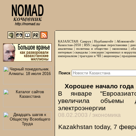
КАЗАХСТАН:
Самрук
|
Нурбанкгейт
|
Аблязовгейт
Казахстан-2050 |
RSS
|
кадровые перестановки
|
дни
аналитика
|
политика и общество
|
экономика
|
обо
интервью
|
скандалы
|
сенсации
|
криминал и корруп
империализм
|
трагедии и ЧП
|
акционеры
|
праздник
Поиск
Хорошее начало года
В январе "Евроазиатс
увеличила объемы 
электроэнергии
08.02.2003 /
экономика
Kazakhstan today, 7 февр