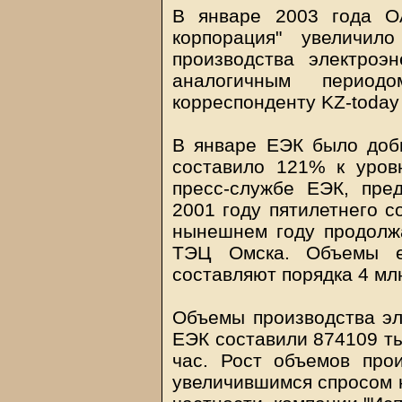
В январе 2003 года ОА
корпорация" увеличи
производства электро
аналогичным перио
корреспонденту KZ-today
В январе ЕЭК было добы
составило 121% к уров
пресс-службе ЕЭК, пре
2001 году пятилетнего с
нынешнем году продолжа
ТЭЦ Омска. Объемы е
составляют порядка 4 млн
Объемы производства эле
ЕЭК составили 874109 ты
час. Рост объемов прои
увеличившимся спросом н