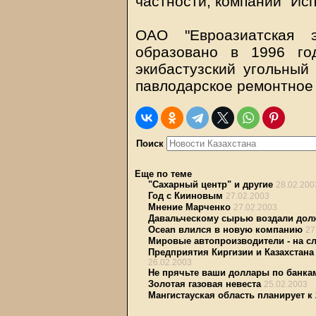
частности, компании "Исп
ОАО "Евроазиатская э
образовано в 1996 го
экибастузский угольный 
павлодарское ремонтное
Поиск
Еще по теме
"Сахарный центр" и другие
28.02.200
Год с Кииновым
27.02.2003
Мнение Марченко
27.02.2003
Давальческому сырью воздали дол
Ocean влился в новую компанию
27
Мировые автопроизводители - на сл
Предприятия Киргизии и Казахстан
26.02.2003
Не прячьте ваши доллары по банкам
Золотая газовая невеста
25.02.2003
Мангистауская область планирует к