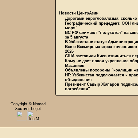
Новости ЦентрАзии
Дорогами евроглобализма: сколько 
Географический прецедент: ООН ли
моря"
ВС РФ сжимают "полукотел" на сев
за 5 августа
В Узбекистане статус Администрац
Все о Всемирных играх кочевников
2026
США заставили Киев извиниться пер
Кому не дает покоя укрепление обо
Масалиев
Объявлены похороны "коалиции же
НГ: Узбекистан подключается к пра
объединения
Президент Садыр Жапаров подписал
погребения"
Copyright © Nomad
Хостинг beget