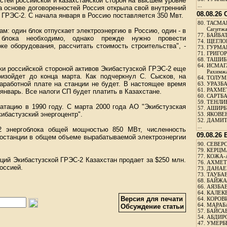
стей российской и казахстанской сторон на высшем уровне
...
а основе договоренностей Россия открыла свой внутренний
08.08.26
 ГРЭС-2. С начала января в Россию поставляется 350 Мвт.
80.
ТАСМА
Сагитж
м: один блок отпускает электроэнергию в Россию, один - в
77.
БАЙБАТ
о блока необходимо, однако прежде нужно провести
74.
ЩЕГЛО
е оборудования, рассчитать стоимость строительства", -
73.
ГУРМА
71.
ГРИГОР
68.
ТАШИБ
64.
ИСМАГ
ки российской стороной активов Экибастузской ГРЭС-2 еще
Рахимж
оизойдет до конца марта. Как подчеркнул С. Сысков, на
64.
ТОЛУМБ
аработной плате на станции не будет. В настоящее время
63.
УРАЗБА
61.
РАХМЕТ
январь. Все налоги СП будет платить в Казахстане.
60.
САРТБА
59.
ТЕНЛИ
атацию в 1990 году. С марта 2000 года АО "Экибстузская
57.
АШИРБЕ
ибастузский энергоцентр".
53.
ЯКОВЕН
52.
ДАМИТ
...
 2 энергоблока общей мощностью 850 МВт, численность
09.08.26
ростанции в общем объеме вырабатываемой электроэнергии
90.
СЕВЕРС
79.
КЕРЦМ
77.
КОЖА-
ций Экибастузской ГРЭС-2 Казахстан продает за $250 млн.
76.
АХМЕТО
оссией.
73.
ДАНАЕВ
73.
ТАУБАЕ
68.
БАЙЖА
66.
АЯЗБАЕ
64.
КАЛЕК
Версия для печати
64.
КОРОВИ
64.
МАРАБ
Обсуждение статьи
57.
БАЙСАБ
54.
АБДИРО
47.
УМЕРБЕ