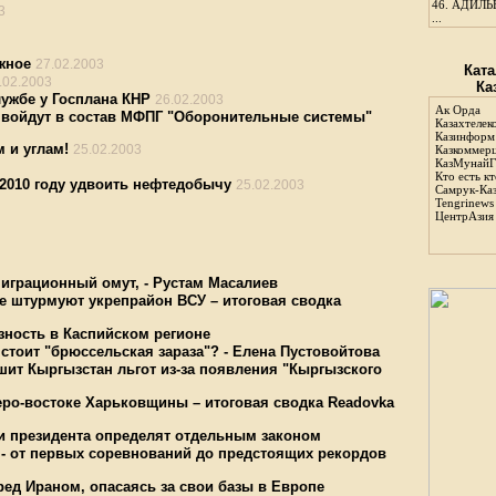
46.
АДИЛЬБ
3
...
жное
27.02.2003
Ката
.02.2003
Ка
ужбе у Госплана КНР
26.02.2003
Ак Орда
а войдут в состав МФПГ "Оборонительные системы"
Казахтелек
Казинформ
 и углам!
25.02.2003
Казкоммер
КазМунайГ
Кто есть кт
 2010 году удвоить нефтедобычу
25.02.2003
Самрук-Ка
Tengrinews
ЦентрАзия
миграционный омут, - Рустам Масалиев
е штурмуют укрепрайон ВСУ – итоговая сводка
зность в Каспийском регионе
стоит "брюссельская зараза"? - Елена Пустовойтова
шит Кыргызстан льгот из-за появления "Кыргызского
еро-востоке Харьковщины – итоговая сводка Readovka
ии президента определят отдельным законом
 - от первых соревнований до предстоящих рекордов
ед Ираном, опасаясь за свои базы в Европе