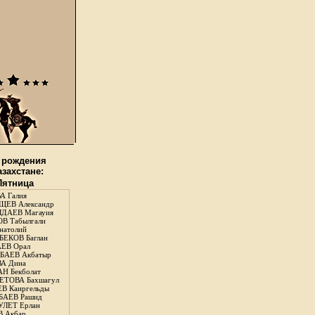
 рождения
азахстане:
 Пятница
А Галия
ЕВ Александр
ДАЕВ Магауия
В Табылгали
натолий
ЕКОВ Баглан
ЕВ Орал
АЕВ Акбатыр
А Дина
Н Бекболат
ТОВА Бахшагул
В Каиргельды
АЕВ Рашид
ЛЕТ Ерлан
 Акбар