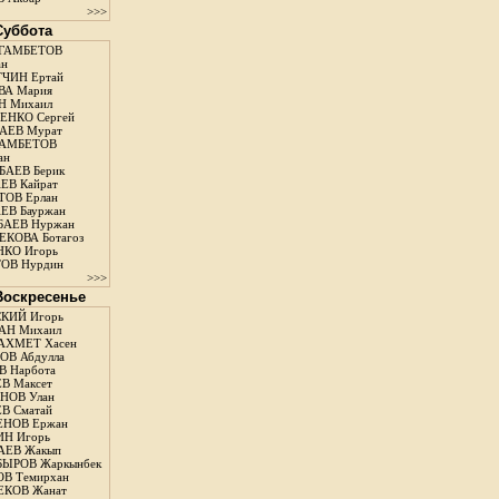
>>>
 Суббота
ГАМБЕТОВ
ан
ЧИН Ертай
ВА Мария
Н Михаил
ЕНКО Сергей
АЕВ Мурат
АМБЕТОВ
ан
АЕВ Берик
ЕВ Кайрат
ОВ Ерлан
ЕВ Бауржан
БАЕВ Нуржан
КОВА Ботагоз
КО Игорь
ОВ Нурдин
>>>
 Воскресенье
КИЙ Игорь
АН Михаил
АХМЕТ Хасен
В Абдулла
 Нарбота
В Максет
НОВ Улан
В Сматай
ЕНОВ Ержан
Н Игорь
АЕВ Жакып
ЫРОВ Жаркынбек
В Темирхан
КОВ Жанат