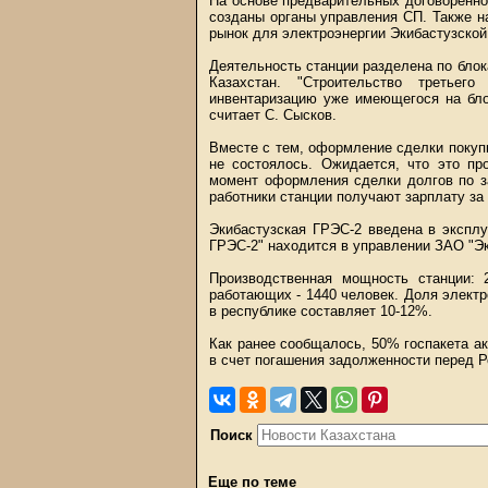
На основе предварительных договоренно
созданы органы управления СП. Также н
рынок для электроэнергии Экибастузской
Деятельность станции разделена по блока
Казахстан. "Строительство третьег
инвентаризацию уже имеющегося на блок
считает С. Сысков.
Вместе с тем, оформление сделки покуп
не состоялось. Ожидается, что это пр
момент оформления сделки долгов по з
работники станции получают зарплату за 
Экибастузская ГРЭС-2 введена в эксплу
ГРЭС-2" находится в управлении ЗАО "Эк
Производственная мощность станции:
работающих - 1440 человек. Доля элект
в республике составляет 10-12%.
Как ранее сообщалось, 50% госпакета ак
в счет погашения задолженности перед Р
Поиск
Еще по теме