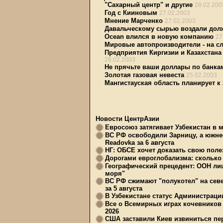
"Сахарный центр" и другие
28.02.200
Год с Кииновым
27.02.2003
Мнение Марченко
27.02.2003
Давальческому сырью воздали дол
Ocean влился в новую компанию
27
Мировые автопроизводители - на сл
Предприятия Киргизии и Казахстан
26.02.2003
Не прячьте ваши доллары по банкам
Золотая газовая невеста
25.02.2003
Мангистауская область планирует к
Новости ЦентрАзии
Евросоюз затягивает Узбекистан в 
ВС РФ освободили Зарницу, а южне
Readovka за 6 августа
НГ: ОБСЕ хочет доказать свою поле
Дорогами евроглобализма: сколько 
Географический прецедент: ООН ли
моря"
ВС РФ сжимают "полукотел" на сев
за 5 августа
В Узбекистане статус Администрац
Все о Всемирных играх кочевников
2026
США заставили Киев извиниться пер