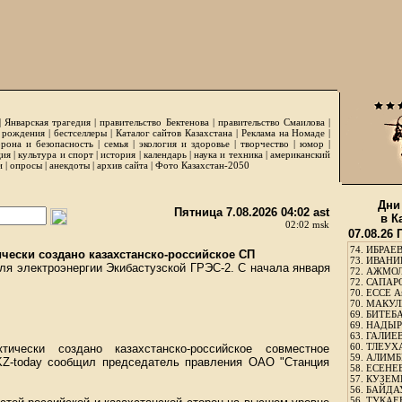
|
Январская трагедия
|
правительство Бектенова
|
правительство Смаилова
|
 рождения
|
бестселлеры
|
Каталог сайтов Казахстана
|
Реклама на Номаде
|
рона и безопасность
|
семья
|
экология и здоровье
|
творчество
|
юмор
|
ция
|
культура и спорт
|
история
|
календарь
|
наука и техника
|
американский
и
|
опросы
|
анекдоты
|
архив сайта
|
Фото Казахстан-2050
Дни
Пятница 7.08.2026 04:02 ast
в К
02:02 msk
07.08.26
74.
ИБРАЕВ
ически создано казахстанско-российское СП
73.
ИВАНИЩ
ля электроэнергии Экибастузской ГРЭС-2. С начала января
72.
АЖМОЛ
72.
САПАРО
70.
ЕССЕ А
70.
МАКУЛБ
69.
БИТЕБА
69.
НАДЫРБ
63.
ГАЛИЕВ
60.
ТЛЕУХА
ически создано казахстанско-российское совместное
59.
АЛИМБЕ
KZ-today сообщил председатель правления ОАО "Станция
58.
ЕСЕНЕЕ
57.
КУЗЕМБ
56.
БАЙДАУ
56.
ТУКАЕВ