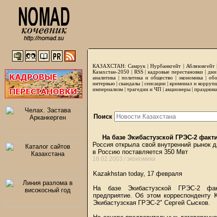
КАЗАХСТАН:
Самрук
|
Нурбанкгейт
|
Аблязовгейт
Казахстан-2050 |
RSS
|
кадровые перестановки
|
дни
аналитика
|
политика и общество
|
экономика
|
обо
интервью
|
скандалы
|
сенсации
|
криминал и корруп
империализм
|
трагедии и ЧП
|
акционеры
|
праздник
Поиск
На базе Экибастузской ГРЭС-2 факт
Россия открыла свой внутренний рынок д
в Россию поставляется 350 Мвт
18.02.2003 /
экономика
Kazakhstan today, 17 февраля
На базе Экибастузской ГРЭС-2 факт
предприятие. Об этом корреспонденту 
Экибастузская ГРЭС-2" Сергей Сысков.