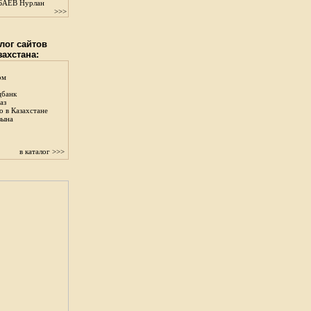
АЕВ Нурлан
>>>
лог сайтов
захстана:
ом
цбанк
аз
о в Казахстане
зына
в каталог >>>