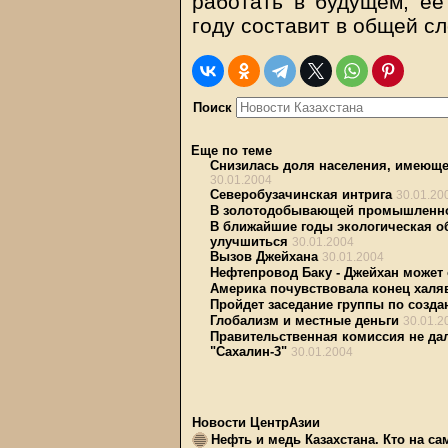
работать в будущем, ее
году составит в общей сл
Поиск
Еще по теме
Снизилась доля населения, имеющ
30.01.2004
Северобузачинская интрига
30.01.20
В золотодобывающей промышленнос
В ближайшие годы экологическая о
улучшиться
30.01.2004
Вызов Джейхана
30.01.2004
Нефтепровод Баку - Джейхан может
Америка почувствовала конец хал
Пройдет заседание группы по созд
Глобализм и местные деньги
30.01.2
Правительственная комиссия не да
"Сахалин-3"
30.01.2004
Новости ЦентрАзии
Нефть и медь Казахстана. Кто на с