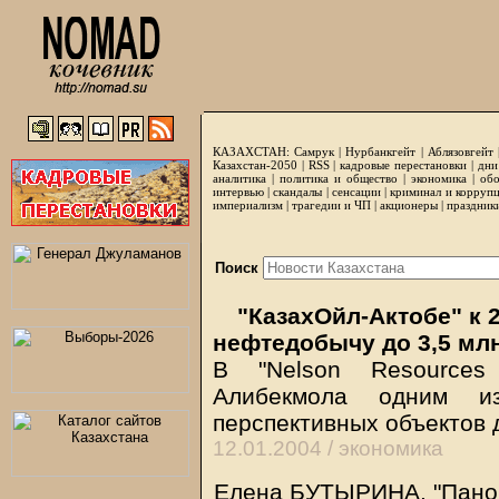
КАЗАХСТАН:
Самрук
|
Нурбанкгейт
|
Аблязовгейт
Казахстан-2050 |
RSS
|
кадровые перестановки
|
дни
аналитика
|
политика и общество
|
экономика
|
обо
интервью
|
скандалы
|
сенсации
|
криминал и корруп
империализм
|
трагедии и ЧП
|
акционеры
|
праздник
Поиск
"КазахОйл-Актобе" к 
нефтедобычу до 3,5 млн
В "Nelson Resources
Алибекмола одним и
перспективных объектов 
12.01.2004 /
экономика
Елена БУТЫРИНА, "Панор