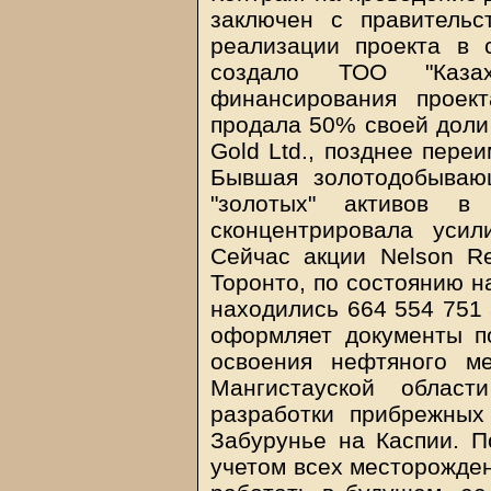
заключен с правительс
реализации проекта в 
создало ТОО "Казах
финансирования проек
продала 50% своей доли 
Gold Ltd., позднее пере
Бывшая золотодобываю
"золотых" активов 
сконцентрировала усил
Сейчас акции Nelson Re
Торонто, по состоянию н
находились 664 554 751 
оформляет документы по
освоения нефтяного м
Мангистауской облас
разработки прибрежны
Забурунье на Каспии. По
учетом всех месторожден