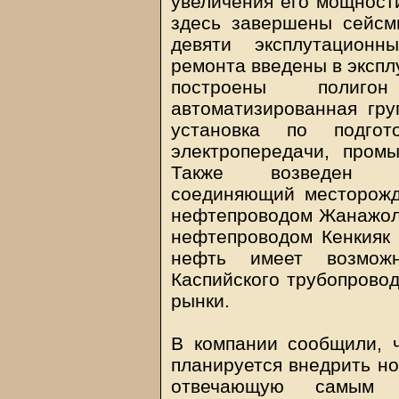
увеличения его мощности
здесь завершены сейсм
девяти эксплутационн
ремонта введены в экспл
построены полиг
автоматизированная гру
установка по подго
электропередачи, пром
Также возведен 16
соединяющий месторож
нефтепроводом Жанажол 
нефтепроводом Кенкияк 
нефть имеет возможн
Каспийского трубопровод
рынки.
В компании сообщили, 
планируется внедрить но
отвечающую самым в