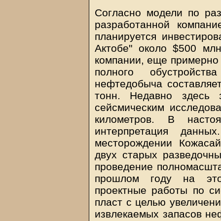
Согласно модели по ра
разработанной компани
планируется инвестиров
Актобе" около $500 мл
компании, еще примерно 
полного обустройств
нефтедобыча составляет
тонн. Недавно здесь 
сейсмическим исследов
километров. В наст
интерпретация данн
месторождении Кожасай
двух старых разведочны
проведение полномасшта
прошлом году на эт
проектные работы по си
пласт с целью увеличени
извлекаемых запасов неф