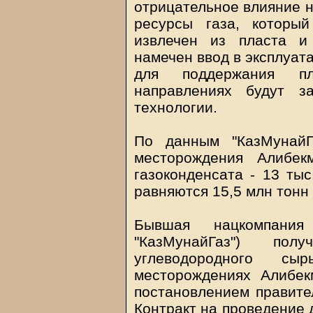
отрицательное влияние 
ресурсы газа, которы
извлечен из пласта и
намечен ввод в эксплуат
для поддержания пл
направлениях будут з
технологии.
По данным "КазМунайГ
месторождения Алибек
газоконденсата - 13 тыс
равняются 15,5 млн тонн 
Бывшая нацкомпания
"КазМунайГаз") по
углеводородного сы
месторождениях Алибек
постановлением правител
Контракт на проведение 