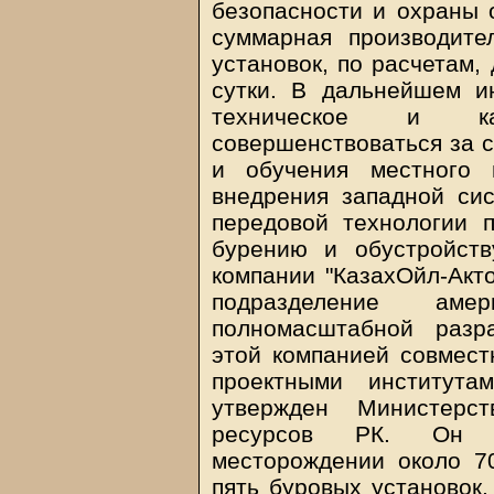
безопасности и охраны 
суммарная производит
установок, по расчетам,
сутки. В дальнейшем и
техническое и ка
совершенствоваться за с
и обучения местного 
внедрения западной си
передовой технологии 
бурению и обустройст
компании "КазахОйл-Акто
подразделение амер
полномасштабной разр
этой компанией совмест
проектными институт
утвержден Министерс
ресурсов РК. Он п
месторождении около 7
пять буровых установок,