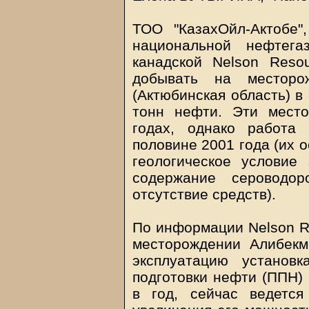
ТОО "КазахОйл-Актобе
национальной нефтега
канадской Nelson Resou
добывать на месторо
(Актюбинская область) в
тонн нефти. Эти мест
годах, однако работа
половине 2001 года (их 
геологическое условие 
содержание сероводо
отсутствие средств).
По информации Nelson Re
месторождении Алибек
эксплуатацию установ
подготовки нефти (ППН) 
в год, сейчас ведетс