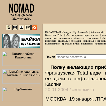
КАЗАХСТАН:
Самрук
|
Нурбанкгейт
|
Аблязовгейт
Казахстан-2050 |
RSS
|
кадровые перестановки
|
дни
аналитика
|
политика и общество
|
экономика
|
обо
интервью
|
скандалы
|
сенсации
|
криминал и корруп
империализм
|
трагедии и ЧП
|
акционеры
|
праздник
Поиск
Полку желающих пр
Французская Total ведет
ее доли в нефтегазово
Каспия
20.01.2004 /
экономика
МОСКВА, 19 января. /П