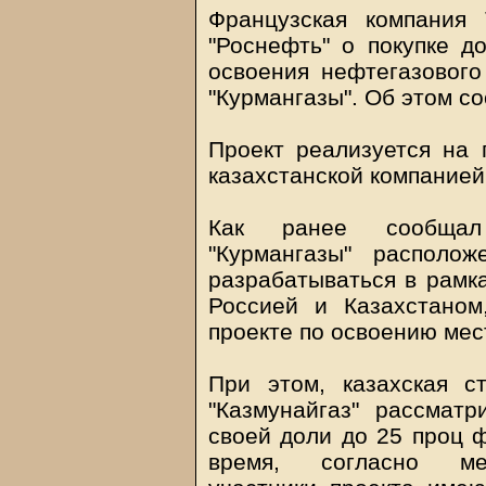
Французская компания
"Роснефть" о покупке д
освоения нефтегазовог
"Курмангазы". Об этом с
Проект реализуется на 
казахстанской компанией
Как ранее сообщал
"Курмангазы" располо
разрабатываться в рамк
Россией и Казахстано
проекте по освоению ме
При этом, казахская с
"Казмунайгаз" рассмат
своей доли до 25 проц ф
время, согласно меж