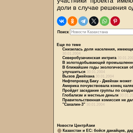
участники проекта име
доли в случае решения о
Поиск
Еще по теме
Снизилась доля населения, имеющ
30.01.2004
Северобузачинская интрига
30.01.20
В золотодобывающей промышленнос
В ближайшие годы экологическая о
улучшиться
30.01.2004
Вызов Джейхана
30.01.2004
Нефтепровод Баку - Джейхан может
Америка почувствовала конец хал
Пройдет заседание группы по созд
Глобализм и местные деньги
30.01.2
Правительственная комиссия не да
"Сахалин-3"
30.01.2004
Новости ЦентрАзии
Казахстан и ЕС: бойся данайцев, д