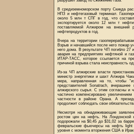
разрушил завод по сжижению газа.
В средиземноморском порту Скикда рас
НПЗ и нефтегазовый терминал. Газопер
около 5 млн т СПГ в год, что составл
экспортируется около 12 млн т нефт
поставляемой Алжиром на внешний 
нефтепродуктов в год.
Вчера на территории газоперерабатыва
Взрыв и начавшийся после него пожар у
него дома. В результате ЧП погибло 27 
авария на предприятиях нефтяной и га
ИТАР-ТАСС, которое ссылается на пре
причиной взрыва стала неисправность од
Из-за ЧП алжирские власти приостанов
министр энергетики и шахт Алжира Чак
мера, направленная на то, чтобы "и
представителей Sonatrach, вчерашнее
алжирского сырья. С этим согласны и 
частично компенсировано увеличением 
частности в районе Орана. А презид
продолжит соблюдать свои обязательства
Несмотря на обнадеживающие заявлени
ростом цен на нефть. На Лондонской
подорожали на $0,45 до $31,02 за барр
февральские фьючерсы на нефть light 
уровня с момента вторжения США в Ирак