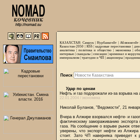
КАЗАХСТАН:
Самрук
|
Нурбанкгейт
|
Аблязовгейт
Казахстан-2050 |
RSS
|
кадровые перестановки
|
дни
аналитика
|
политика и общество
|
экономика
|
обо
интервью
|
скандалы
|
сенсации
|
криминал и корруп
империализм
|
трагедии и ЧП
|
акционеры
|
праздник
Поиск
Удар по ценам
Нефть и газ подорожали из-за взрыва на
22.01.2004 /
экономика
Николай Буланов, "Ведомости", 21 январ
Вчера в Алжире взорвался нефте- и газо
фактическому замораживанию экспорта 
газа. На сообщение о взрыве рынок отве
уверены, что экспорт нефти из Алжира
стоит. Зато ЧП наверняка приведет к 