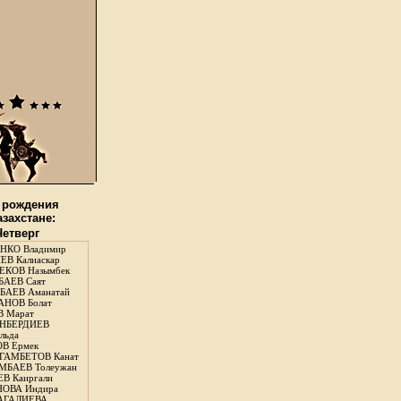
 рождения
азахстане:
Четверг
НКО Владимир
В Калиаскар
КОВ Назымбек
АЕВ Саят
АЕВ Аманатай
НОВ Болат
 Марат
НБЕРДИЕВ
льда
В Ермек
ГАМБЕТОВ Канат
БАЕВ Толеужан
В Каиргали
ОВА Индира
ГАЛИЕВА