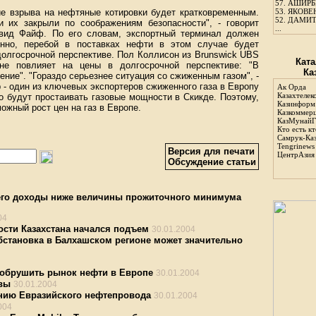
57.
АШИРБЕ
ие взрыва на нефтяные котировки будет кратковременным.
53.
ЯКОВЕН
52.
ДАМИТ
и их закрыли по соображениям безопасности", - говорит
...
 Дэвид Файф. По его словам, экспортный терминал должен
венно, перебой в поставках нефти в этом случае будет
долгосрочной перспективе. Пол Коллисон из Brunswick UBS
Ката
не повлияет на цены в долгосрочной перспективе: "В
Ка
ление". "Гораздо серьезнее ситуация со сжиженным газом", -
 - один из ключевых экспортеров сжиженного газа в Европу
Ак Орда
Казахтелек
о будут простаивать газовые мощности в Скикде. Поэтому,
Казинформ
можный рост цен на газ в Европе.
Казкоммер
КазМунайГ
Кто есть кт
Самрук-Ка
Tengrinews
Версия для печати
ЦентрАзия
Обсуждение статьи
его доходы ниже величины прожиточного минимума
04
ти Казахстана начался подъем
30.01.2004
бстановка в Балхашском регионе может значительно
 обрушить рынок нефти в Европе
30.01.2004
явы
30.01.2004
анию Евразийского нефтепровода
30.01.2004
004