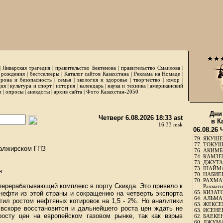
|
Январская трагедия
|
правительство Бектенова
|
правительство Смаилова
|
 рождения
|
бестселлеры
|
Каталог сайтов Казахстана
|
Реклама на Номаде
|
рона и безопасность
|
семья
|
экология и здоровье
|
творчество
|
юмор
|
ция
|
культура и спорт
|
история
|
календарь
|
наука и техника
|
американский
и
|
опросы
|
анекдоты
|
архив сайта
|
Фото Казахстан-2050
Дни
Четверг 6.08.2026 18:33 ast
в К
16:33 msk
06.08.26 
79.
ЯКУШЕ
77.
ТОКУШЕ
 алжирском ГПЗ
76.
АКИМБЕ
74.
КАМЗЕБ
73.
ДЖУТАБ
73.
ШАЙМА
я
70.
НАБИЕВ
70.
РАХМА
перерабатывающий комплекс в порту Скикда. Это привело к
Рахмати
65.
КИЗАТО
нефти из этой страны и сокращению на четверть экспорта
64.
АЛЬМА
тил ростом нефтяных котировок на 1,5 - 2%. Но аналитики
63.
ЖЕКСЕМ
 вскоре восстановится и дальнейшего роста цен ждать не
63.
ИСЕНЕЕ
росту цен на европейском газовом рынке, так как взрыв
62.
БАЕКЕН
60.
ДЖУМА