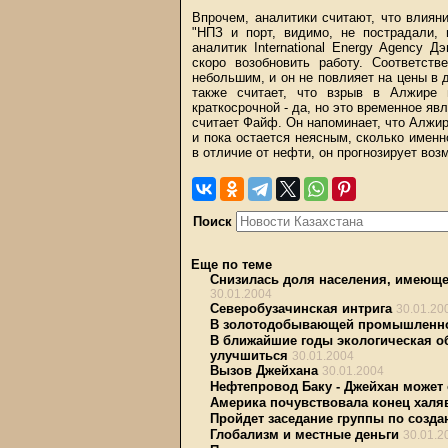
Впрочем, аналитики считают, что влиян
"НПЗ и порт, видимо, не пострадали, 
аналитик International Energy Agency
скоро возобновить работу. Соответст
небольшим, и он не повлияет на цены в 
также считает, что взрыв в Алжире 
краткосрочной - да, но это временное яв
считает Файф. Он напоминает, что Алжир
и пока остается неясным, сколько именн
в отличие от нефти, он прогнозирует воз
Поиск
Еще по теме
Снизилась доля населения, имеющ
30.01.2004
Северобузачинская интрига
30.01.20
В золотодобывающей промышленнос
В ближайшие годы экологическая о
улучшиться
30.01.2004
Вызов Джейхана
30.01.2004
Нефтепровод Баку - Джейхан может
Америка почувствовала конец хал
Пройдет заседание группы по созд
Глобализм и местные деньги
30.01.2