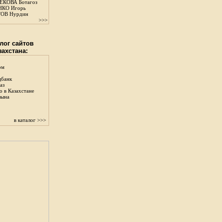
КОВА Ботагоз
КО Игорь
ОВ Нурдин
>>>
лог сайтов
захстана:
ом
цбанк
аз
о в Казахстане
зына
в каталог >>>