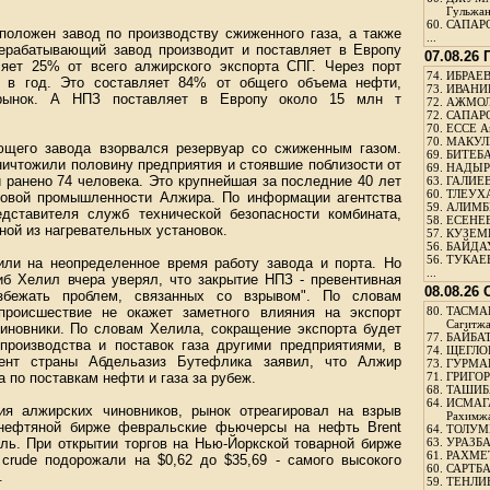
Гульжа
60.
САПАРО
положен завод по производству сжиженного газа, а также
...
ерабатывающий завод производит и поставляет в Европу
07.08.26
яет 25% от всего алжирского экспорта СПГ. Через порт
74.
ИБРАЕВ
и в год. Это составляет 84% от общего объема нефти,
73.
ИВАНИЩ
рынок. А НПЗ поставляет в Европу около 15 млн т
72.
АЖМОЛ
72.
САПАРО
70.
ЕССЕ А
70.
МАКУЛБ
ющего завода взорвался резервуар со сжиженным газом.
69.
БИТЕБА
ничтожили половину предприятия и стоявшие поблизости от
69.
НАДЫРБ
и ранено 74 человека. Это крупнейшая за последние 40 лет
63.
ГАЛИЕВ
60.
ТЛЕУХА
зовой промышленности Алжира. По информации агентства
59.
АЛИМБЕ
дставителя служб технической безопасности комбината,
58.
ЕСЕНЕЕ
ной из нагревательных установок.
57.
КУЗЕМБ
56.
БАЙДАУ
56.
ТУКАЕВ
или на неопределенное время работу завода и порта. Но
...
иб Хелил вчера уверял, что закрытие НПЗ - превентивная
08.08.26
збежать проблем, связанных со взрывом". По словам
 происшествие не окажет заметного влияния на экспорт
80.
ТАСМА
Сагитж
чиновники. По словам Хелила, сокращение экспорта будет
77.
БАЙБАТ
производства и поставок газа другими предприятиями, в
74.
ЩЕГЛО
ент страны Абдельазиз Бутефлика заявил, что Алжир
73.
ГУРМА
 по поставкам нефти и газа за рубеж.
71.
ГРИГОР
68.
ТАШИБ
64.
ИСМАГ
я алжирских чиновников, рынок отреагировал на взрыв
Рахимж
 нефтяной бирже февральские фьючерсы на нефть Brent
64.
ТОЛУМБ
ель. При открытии торгов на Нью-Йоркской товарной бирже
63.
УРАЗБА
61.
РАХМЕТ
crude подорожали на $0,62 до $35,69 - самого высокого
60.
САРТБА
.
59.
ТЕНЛИ