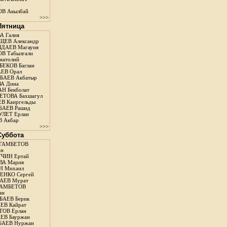
н
В Акылбай
>>>
 Пятница
А Галия
ЕВ Александр
ДАЕВ Магауия
В Табылгали
натолий
ЕКОВ Баглан
ЕВ Орал
АЕВ Акбатыр
А Дина
Н Бекболат
ТОВА Бахшагул
В Каиргельды
АЕВ Рашид
ЛЕТ Ерлан
 Акбар
>>>
 Суббота
ГАМБЕТОВ
ан
ЧИН Ертай
ВА Мария
Н Михаил
ЕНКО Сергей
АЕВ Мурат
АМБЕТОВ
ан
АЕВ Берик
ЕВ Кайрат
ОВ Ерлан
ЕВ Бауржан
БАЕВ Нуржан