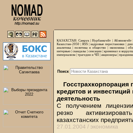
КАЗАХСТАН:
Самрук
|
Нурбанкгейт
|
Аблязовгейт
Казахстан-2050 |
RSS
|
кадровые перестановки
|
дни
аналитика
|
политика и общество
|
экономика
|
обо
интервью
|
скандалы
|
сенсации
|
криминал и корруп
империализм
|
трагедии и ЧП
|
акционеры
|
праздник
Поиск
Госстрахкорпорация 
кредитов и инвестиций
деятельность
С получением лицензи
резко активизирова
казахстанских предприят
27.01.2004 /
экономика