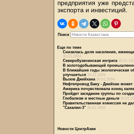
предприятия уже предст
экспорта и инвестиций.
Поиск
Еще по теме
Снизилась доля населения, имеющ
30.01.2004
Северобузачинская интрига
30.01.20
В золотодобывающей промышленнос
В ближайшие годы экологическая о
улучшиться
30.01.2004
Вызов Джейхана
30.01.2004
Нефтепровод Баку - Джейхан может
Америка почувствовала конец хал
Пройдет заседание группы по созд
Глобализм и местные деньги
30.01.2
Правительственная комиссия не да
"Сахалин-3"
30.01.2004
Новости ЦентрАзии