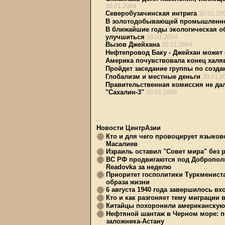
30.01.2004
Северобузачинская интрига
30.01.20
В золотодобывающей промышленнос
В ближайшие годы экологическая о
улучшиться
30.01.2004
Вызов Джейхана
30.01.2004
Нефтепровод Баку - Джейхан может
Америка почувствовала конец хал
Пройдет заседание группы по созд
Глобализм и местные деньги
30.01.2
Правительственная комиссия не да
"Сахалин-3"
30.01.2004
Новости ЦентрАзии
Кто и для чего провоцирует языков
Масалиев
Израиль оставил "Совет мира" без 
ВС РФ продвигаются под Доброполь
Readovka за неделю
Приоритет госполитики Туркменист
образа жизни
6 августа 1940 года завершилось в
Кто и как разгоняет тему миграции 
Китайцы похоронили американскую 
Нефтяной шантаж в Черном море: п
заложника-Астану