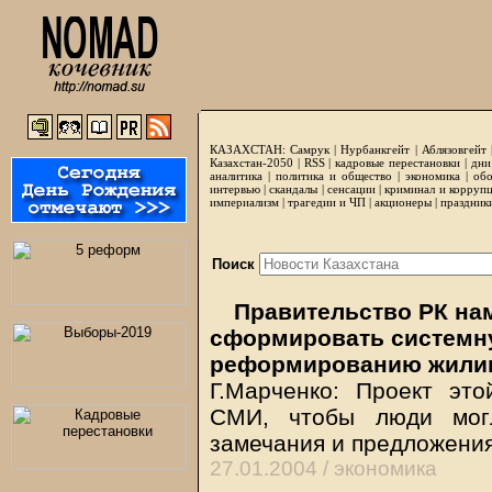
КАЗАХСТАН:
Самрук
|
Нурбанкгейт
|
Аблязовгейт
Казахстан-2050 |
RSS
|
кадровые перестановки
|
дни
аналитика
|
политика и общество
|
экономика
|
обо
интервью
|
скандалы
|
сенсации
|
криминал и корруп
империализм
|
трагедии и ЧП
|
акционеры
|
праздник
Поиск
Правительство РК на
сформировать системн
реформированию жили
Г.Марченко: Проект эт
СМИ, чтобы люди могл
замечания и предложени
27.01.2004 /
экономика