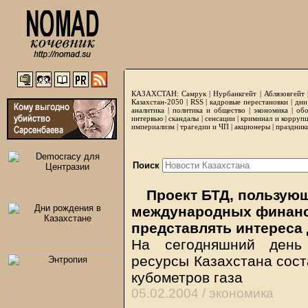
КАЗАХСТАН:
Самрук
|
Нурбанкгейт
|
Аблязовгейт
Казахстан-2050 |
RSS
|
кадровые перестановки
|
дни
аналитика
|
политика и общество
|
экономика
|
обо
интервью
|
скандалы
|
сенсации
|
криминал и корруп
империализм
|
трагедии и ЧП
|
акционеры
|
праздник
Поиск
Проект БТД, пользую
международных финансо
представлять интереса 
На сегодняшний день 
ресурсы Казахстана сост
кубометров газа
05.02.2004 /
экономика