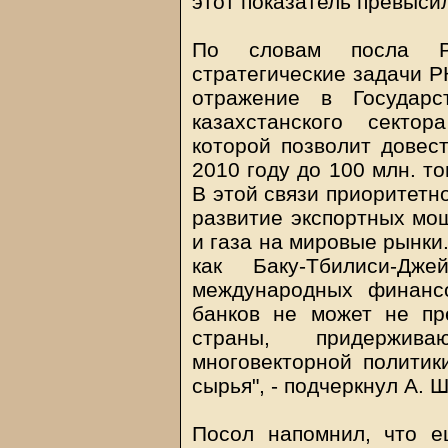
этот показатель превысил
По словам посла Р
стратегические задачи Р
отражение в Государс
казахстанского секто
которой позволит довес
2010 году до 100 млн. тон
В этой связи приоритетн
развитие экспортных мо
и газа на мировые рынки
как Баку-Тбилиси-Дже
международных финанс
банков не может не пр
страны, придержива
многовекторной политик
сырья", - подчеркнул А. 
Посол напомнил, что е