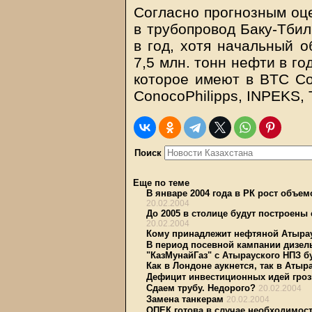
Согласно прогнозным оце
в трубопровод Баку-Тбил
в год, хотя начальный о
7,5 млн. тонн нефти в го
которое имеют в BTC Co
ConocoPhilipps, INPEKS, T
Поиск
Еще по теме
В январе 2004 года в РК рост объе
20.02.2004
До 2005 в столице будут построены 
20.02.2004
Кому принадлежит нефтяной Атыра
В период посевной кампании дизел
"КазМунайГаз" с Атырауского НПЗ бу
Как в Лондоне аукнется, так в Атыр
Дефицит инвестиционных идей гро
Сдаем трубу. Недорого?
20.02.2004
Замена танкерам
20.02.2004
ОПЕК готова в случае необходимос