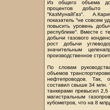
Из общего объема до
процентов добыто 
"КазМунайГаз". А.Ка
показатель "не совсем у
повысить уровень добы
республике". Вместе с т
добычи газового конденс
рост добычи углеводо
значительным целенап
производственное строит
По словам руководств
объемов транспортировк
нефтепроводов. Так, 
составил свыше 34 млн. 
танкерами превысил 2,5 
магистральным газопро
кубометров, что на 8 млр