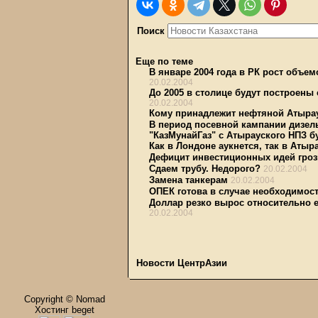
Поиск
Еще по теме
В январе 2004 года в РК рост объе
20.02.2004
До 2005 в столице будут построены 
20.02.2004
Кому принадлежит нефтяной Атыра
В период посевной кампании дизел
"КазМунайГаз" с Атырауского НПЗ бу
Как в Лондоне аукнется, так в Атыр
Дефицит инвестиционных идей гро
Сдаем трубу. Недорого?
20.02.2004
Замена танкерам
20.02.2004
ОПЕК готова в случае необходимос
Доллар резко вырос относительно 
20.02.2004
Новости ЦентрАзии
Copyright © Nomad
Хостинг beget