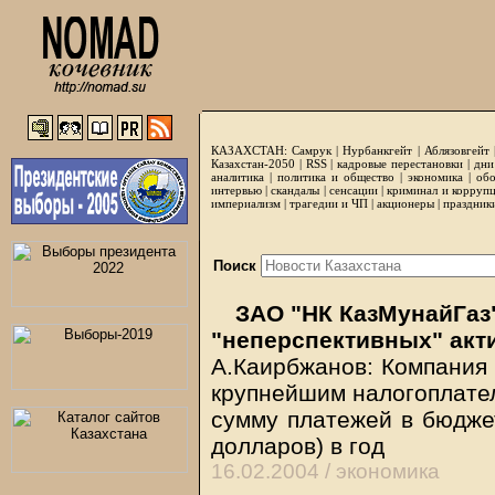
КАЗАХСТАН:
Самрук
|
Нурбанкгейт
|
Аблязовгейт
Казахстан-2050 |
RSS
|
кадровые перестановки
|
дни
аналитика
|
политика и общество
|
экономика
|
обо
интервью
|
скандалы
|
сенсации
|
криминал и корруп
империализм
|
трагедии и ЧП
|
акционеры
|
праздник
Поиск
ЗАО "НК КазМунайГаз"
"неперспективных" акт
А.Каирбжанов: Компания 
крупнейшим налогоплател
сумму платежей в бюджет
долларов) в год
16.02.2004 /
экономика