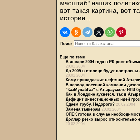
масштаб" наших политико
вот такая картина, вот 
история...
Поиск
Еще по теме
В январе 2004 года в РК рост объе
20.02.2004
До 2005 в столице будут построены 
20.02.2004
Кому принадлежит нефтяной Атыра
В период посевной кампании дизел
"КазМунайГаз" с Атырауского НПЗ бу
Как в Лондоне аукнется, так в Атыр
Дефицит инвестиционных идей гро
Сдаем трубу. Недорого?
20.02.2004
Замена танкерам
20.02.2004
ОПЕК готова в случае необходимос
Доллар резко вырос относительно 
20.02.2004