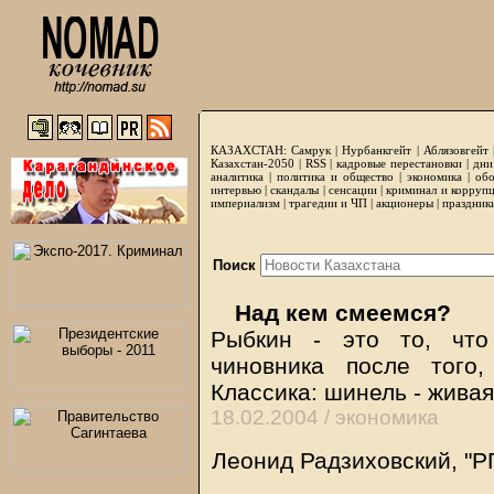
КАЗАХСТАН:
Самрук
|
Нурбанкгейт
|
Аблязовгейт
Казахстан-2050 |
RSS
|
кадровые перестановки
|
дни
аналитика
|
политика и общество
|
экономика
|
обо
интервью
|
скандалы
|
сенсации
|
криминал и корруп
империализм
|
трагедии и ЧП
|
акционеры
|
праздник
Поиск
Над кем смеемся?
Рыбкин - это то, что
чиновника после того
Классика: шинель - живая
18.02.2004 /
экономика
Леонид Радзиховский, "Р