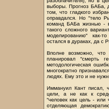
разоблачителя), но в це
выборы. Прогноз БАБа, 
том, что гладкого избра
оправдался. Но "тело Р
команд БАБа жизнью - в
такого сложного вариан
моделированию" как-т
остался в дураках, да с 
Вполне возможно, что
планировал "смерть г
методологическая ошибк
многократно признавался
людях. Ему это и не нужн
Иммануил Кант писал, ч
цели, а не как к сред
"человек как цель - или 
отделяющая демократи