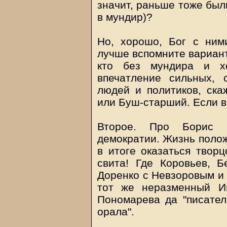
значит, раньше тоже бы
в мундир)?
Но, хорошо, Бог с ним
лучше вспомните вариант
кто без мундира и хо
впечатление сильных, 
людей и политиков, скаж
или Буш-старший. Если в
Второе. Про Борис 
демократии. Жизнь полож
в итоге оказаться творц
свита! Где Коровьев, Б
Доренко с Невзоровым и 
тот же неразменный И
Пономарева да "писатель
орала".