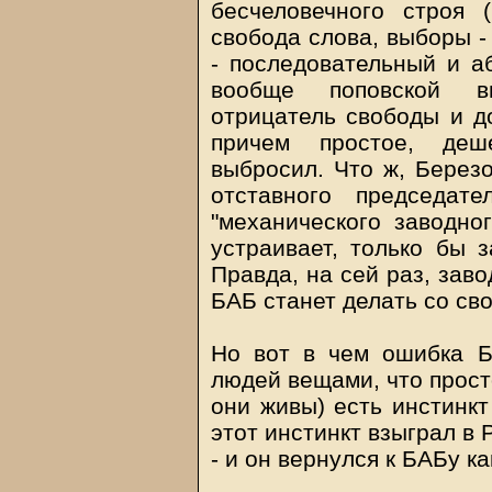
бесчеловечного строя 
свобода слова, выборы -
- последовательный и а
вообще поповской вы
отрицатель свободы и до
причем простое, деш
выбросил. Что ж, Березо
отставного председат
"механического заводно
устраивает, только бы 
Правда, на сей раз, заво
БАБ станет делать со сво
Но вот в чем ошибка Б
людей вещами, что просто
они живы) есть инстинкт
этот инстинкт взыграл в 
- и он вернулся к БАБу ка