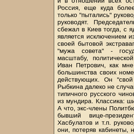
и в отношении всех ос
Россия, еще куда более
только "пытались" руково
руководят. Председате
сбежал в Киев тогда, с 
является исключением из
своей бытовой экстрава
"мужа совета" - госу
масштабу, политической
Иван Петрович, как мне
большинства своих номе
действующих. Он "свой
Рыбкина далеко не случай
типичного русского чино
из мундира. Классика: ши
А что, экс-члены Политб
бывший вице-президен
Хасбулатов и т.п. руково
они, потеряв кабинеты, 