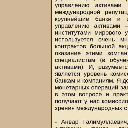
управлению активами 
международной репута
крупнейшие банки и с
управлению активами 
институтами мирового 
используется очень м
контрактов большой акц
оказание этими компа
специалистам (в обуч
активами). И, разумеет
является уровень коми
банкам и компаниям. Я д
монетарных операций за
в этом вопросе и прак
получают у нас комиссио
зрения международных с
- Анвар Галимуллаеви