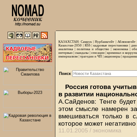
КАЗАХСТАН:
Самрук
|
Нурбанкгейт
|
Аблязовгейт
Казахстан-2050 |
RSS
|
кадровые перестановки
|
дни
аналитика
|
политика и общество
|
экономика
|
обо
интервью
|
скандалы
|
сенсации
|
криминал и корруп
империализм
|
трагедии и ЧП
|
акционеры
|
праздник
Поиск
Россия готова учитыв
в развитии национальн
А.Сайденов: Тенге будет
этом смысле намерен за
вмешиваться только в с
которое может негативно
11.01.2005 /
экономика